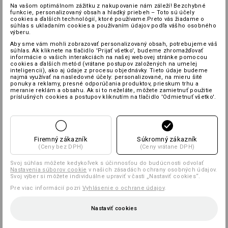
Na vašom optimálnom zážitku z nakupovanie nám záleží! Bezchybné
funkcie, personalizovaný obsah a hladký priebeh – Toto sú účely
cookies a ďalších technológií, ktoré používame.Preto vás žiadame o
súhlas s ukladaním cookies a používaním údajov podľa vášho osobného
výberu.
Aby sme vám mohli zobrazovať personalizovaný obsah, potrebujeme váš
súhlas. Ak kliknete na tlačidlo 'Prijať všetko', budeme zhromažďovať
informácie o vašich interakciách na našej webovej stránke pomocou
cookies a ďalších metód (vrátane postupov založených na umelej
inteligencii), ako aj údaje z procesu objednávky. Tieto údaje budeme
najmä využívať na nasledovné účely: personalizované, na mieru šité
ponuky a reklamy, presné odporúčania produktov, prieskum trhu a
meranie reklám a obsahu. Ak si to neželáte, môžete zamietnuť použitie
príslušných cookies a postupov kliknutím na tlačidlo 'Odmietnuť všetko'.
Firemný zákazník
Súkromný zákazník
(Ceny bez DPH)
(Ceny vrátane DPH)
Svoj súhlas môžete kedykoľvek s účinnosťou do budúcnosti odvolať
Nastavenia súborov cookie
v našich zásadách ochrany osobných údajov.
Svoj výber si môžete individuálne upraviť v časti „Nastaviť cookies“.
Pre viac informácií pozri
Vyhlásenie o ochrane údajov
.
Nastaviť cookies