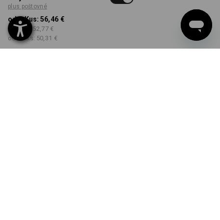
plus poštovné
od 1 Kus:
56,46 €
od 3 ks:
52,77 €
od 10 ks:
50,31 €
Dodacia lehota približne 3
– 5 pracovných dní
FARBA
VEĽKOSŤ
34
vybrať
vybrať
biela
Množstevná zľava
od 1 Kus
od 3 ks
od 10 ks
Zľava:
Zľava:
Zľava:
0
%/
Kus
7
%/
ks
11
%/
ks