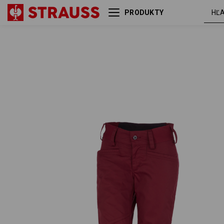
PRODUKTY
Pracovné nohavice e.s. base,
rubín
dámske