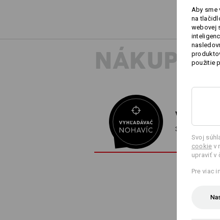
Aby sme v
na tlačid
webovej 
inteligen
nasledovn
NÁKUPNÉ
produktov
použitie 
VYHĽADÁVA
3 kroky k dok
Svoj súh
cookie
v 
upraviť v
Pre viac 
Nas