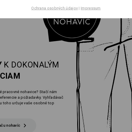
Ochrana osobných údajov
|
Impressum
Y
K DOKONALÝM
ICIAM
é pracovné nohavice? Stačí nám
eferencie a požiadavky. Vyhľadávač
 toho určuje vaše osobné top
aču nohavíc