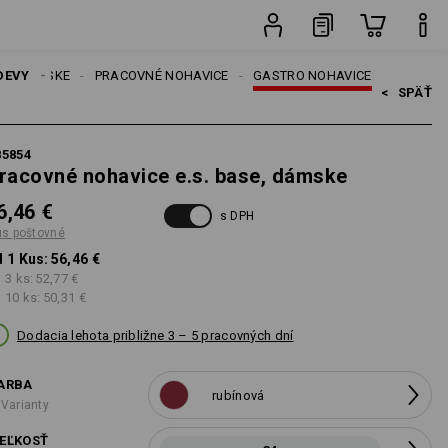
Kus
DEVY
DÁMSKE
PRACOVNÉ NOHAVICE
GASTRO NOHAVICE
<   
SPÄŤ
85854
racovné nohavice e.s. base, dámske
6,46 €
s DPH
us poštovné
 1 Kus:
56,46 €
 3 ks:
52,77 €
 10 ks:
50,31 €
Dodacia lehota približne 3 – 5 pracovných dní
ARBA
rubínová
 Varianty
EĽKOSŤ