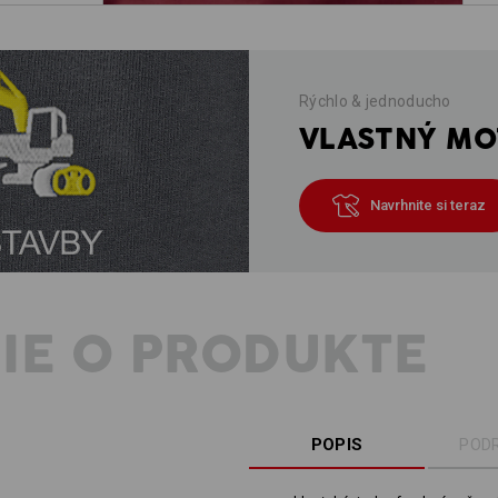
Rýchlo & jednoducho
VLASTNÝ MOT
Navrhnite si teraz
IE O PRODUKTE
POPIS
POD