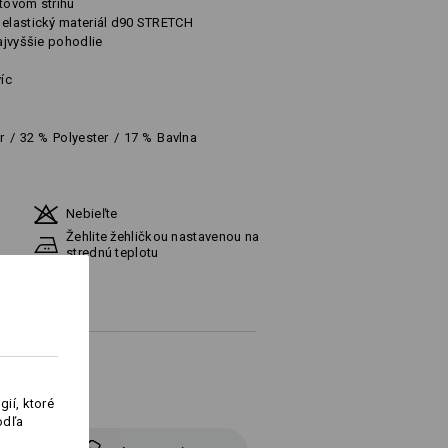
rtovom strihu
 elastický materiál d90 STRETCH
najvyššie pohodlie
íc
r
/
32
%
Polyester
/
17
%
Bavlna
Nebieľte
Žehlite žehličkou nastavenou na
strednú teplotu
ií, ktoré
odľa