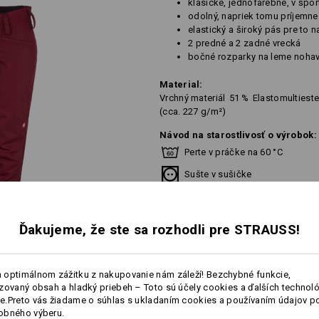
klasické, jednofarebné, v špo
odolný, napriek tomu príjemne
elastický a široký pás pre to 
2 predné a 2 zadné vrecká
bočné rozparky na leme nohav
Material:
Vrchný materiál
51
%
Elastomultieste
(cca. 227 g/m²)
Návod na starostlivosť o výrobok:
Perte v práčke na 60 °C
Sušte v sušičke
Chemické čistenie povolené
Ďakujeme, že ste sa rozhodli pre STRAUSS!
 optimálnom zážitku z nakupovanie nám záleží! Bezchybné funkcie,
zovaný obsah a hladký priebeh – Toto sú účely cookies a ďalších technológ
Prispôsobenie:
.Preto vás žiadame o súhlas s ukladaním cookies a používaním údajov p
obného výberu.