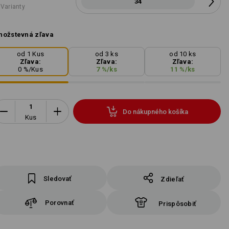
34
 Varianty
ožstevná zľava
od 1 Kus
od 3 ks
od 10 ks
Zľava:
Zľava:
Zľava:
0
%/
Kus
7
%/
ks
11
%/
ks
Do nákupného košíka
Kus
Sledovať
Zdieľať
Porovnať
Prispôsobiť