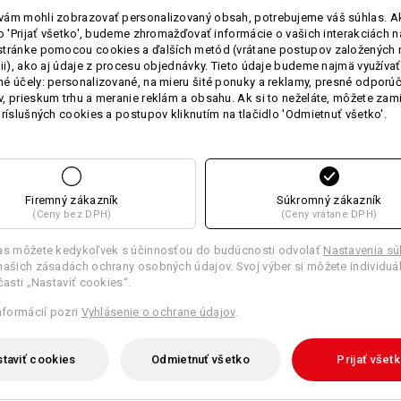
Vytvoriť podľa seba
ám mohli zobrazovať personalizovaný obsah, potrebujeme váš súhlas. Ak
lo 'Prijať všetko', budeme zhromažďovať informácie o vašich interakciách n
stránke pomocou cookies a ďalších metód (vrátane postupov založených 
cii), ako aj údaje z procesu objednávky. Tieto údaje budeme najmä využívať
é účely: personalizované, na mieru šité ponuky a reklamy, presné odporú
 PORADENSTVO
, prieskum trhu a meranie reklám a obsahu. Ak si to neželáte, môžete zam
príslušných cookies a postupov kliknutím na tlačidlo 'Odmietnuť všetko'.
Firemný zákazník
Súkromný zákazník
Č NOHAVÍC
(Ceny bez DPH)
(Ceny vrátane DPH)
onalým nohaviciam
las môžete kedykoľvek s účinnosťou do budúcnosti odvolať
Nastavenia s
našich zásadách ochrany osobných údajov. Svoj výber si môžete individuá
 časti „Nastaviť cookies“.
informácií pozri
Vyhlásenie o ochrane údajov
.
taviť cookies
Odmietnuť všetko
Prijať všet