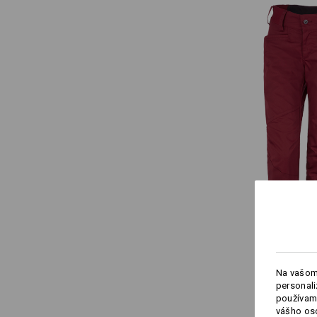
Na vašom
personali
používame
vášho os