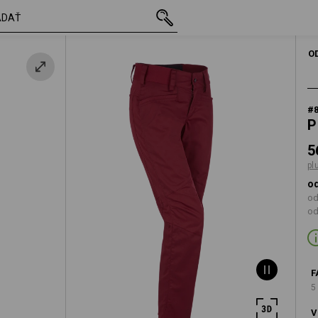
s DPH
56,46 €
34
ová
plus poštovné
O
#
P
5
pl
od
od
od
F
5
V