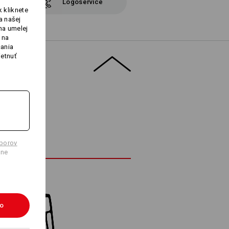
Logoservice
 kliknete
a našej
na umelej
 na
čania
ietnuť
úborov
lne
ko