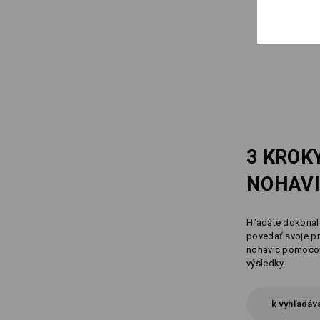
3 KROK
NOHAV
Hľadáte dokonal
povedať svoje pr
nohavíc pomocou
výsledky.
k vyhľadáv