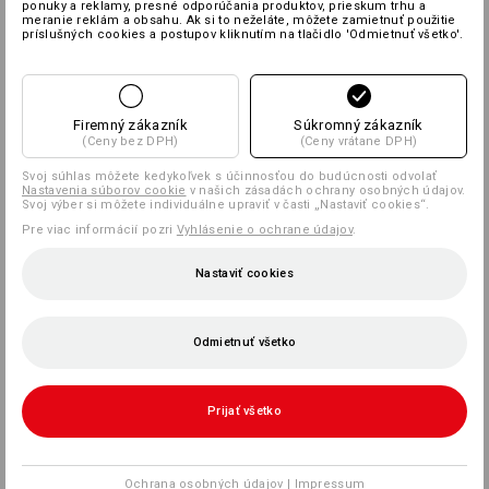
ponuky a reklamy, presné odporúčania produktov, prieskum trhu a
meranie reklám a obsahu. Ak si to neželáte, môžete zamietnuť použitie
príslušných cookies a postupov kliknutím na tlačidlo 'Odmietnuť všetko'.
Firemný zákazník
Súkromný zákazník
(Ceny bez DPH)
(Ceny vrátane DPH)
Svoj súhlas môžete kedykoľvek s účinnosťou do budúcnosti odvolať
Nastavenia súborov cookie
v našich zásadách ochrany osobných údajov.
Svoj výber si môžete individuálne upraviť v časti „Nastaviť cookies“.
Pre viac informácií pozri
Vyhlásenie o ochrane údajov
.
Nastaviť cookies
Odmietnuť všetko
Prijať všetko
Ochrana osobných údajov
|
Impressum