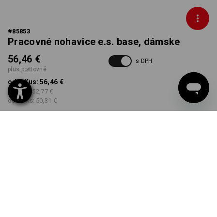
#
85853
Pracovné nohavice e.s. base, dámske
56,46 €
s DPH
plus poštovné
od 1 Kus:
56,46 €
od 3 ks:
52,77 €
od 10 ks:
50,31 €
Dodacia lehota približne 3
– 5 pracovných dní
FARBA
VEĽKOSŤ
34
vybrať
vybrať
gaštanová
Množstevná zľava