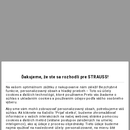
Ďakujeme, že ste sa rozhodli pre STRAUSS!
Na vašom optimálnom zážitku z nakupovanie nám záleží! Bezchybné
funkcie, personalizovaný obsah a hladký priebeh – Toto sú účely
cookies a ďalších technológií, ktoré používame.Preto vás žiadame o
súhlas s ukladaním cookies a používaním údajov podľa vášho osobného
výberu.
Aby sme vám mohli zobrazovať personalizovaný obsah, potrebujeme váš
súhlas. Ak kliknete na tlačidlo 'Prijať všetko', budeme zhromažďovať
informácie o vašich interakciách na našej webovej stránke pomocou
cookies a ďalších metód (vrátane postupov založených na umelej
inteligencii), ako aj údaje z procesu objednávky. Tieto údaje budeme
najmä využívať na nasledovné účely: personalizované, na mieru šité