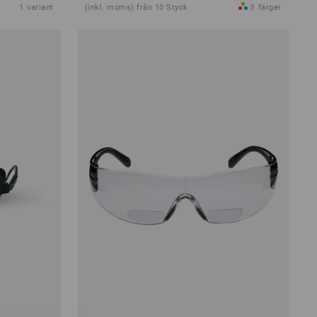
1
variant
(inkl. moms) från 10 Styck
3
färger