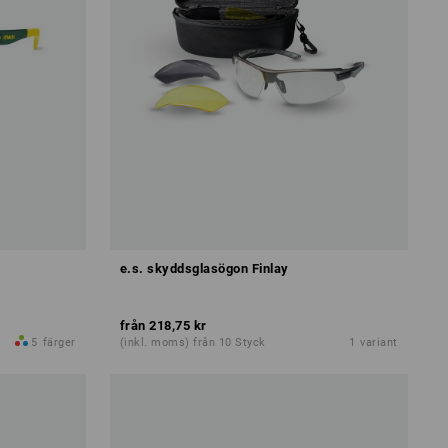
e.s. skyddsglasögon Finlay
från
218,75 kr
5
färger
(inkl. moms) från 10 Styck
1
variant