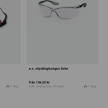
e.s. skyddsglasögon Soho
från
136,25 kr
1
färg
(inkl. moms) från 10 Styck
1
färg