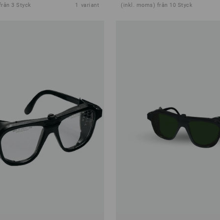
från 3 Styck
1
variant
(inkl. moms) från 10 Styck