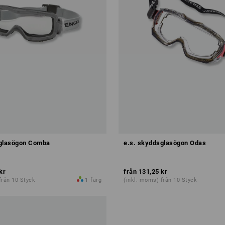
sglasögon Comba
e.s. skyddsglasögon Odas
kr
från
131,25 kr
från 10 Styck
1
färg
(inkl. moms) från 10 Styck