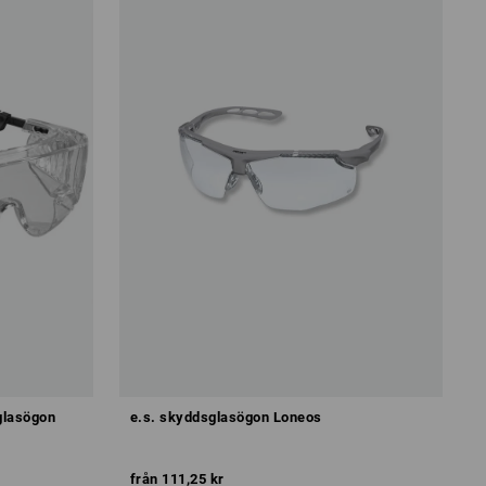
glasögon
e.s. skyddsglasögon Loneos
från
111,25 kr