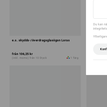
Du kan nä
integrite
Ytterliga
e.s. skydds-/överdragsglasögon Loras
Besöksglas
Konf
från
106,25 kr
från
36,25 k
(inkl. moms) från 10 Styck
1
färg
(inkl. moms) 