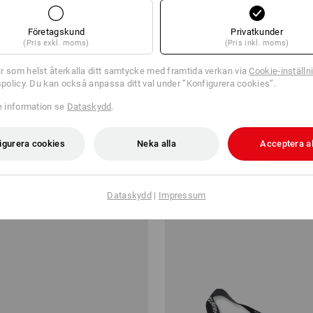
Företagskund
Privatkunder
(Pris exkl. moms)
(Pris inkl. moms)
r som helst återkalla ditt samtycke med framtida verkan via
Cookie-inställn
tspolicy. Du kan också anpassa ditt val under ”Konfigurera cookies”.
re information se
Dataskydd
.
ögon
Skyddsglasögon e.s.vision
igurera cookies
Neka alla
Acceptera al
r
från
136,25 kr
från 10 Styck
1
färg
(inkl. moms) från 10 Styck
Dataskydd
|
Impressum