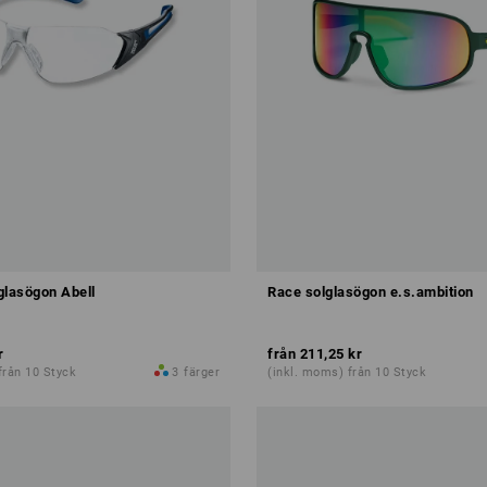
glasögon Abell
Race solglasögon e.s.ambition
r
från
211,25 kr
från 10 Styck
3
färger
(inkl. moms) från 10 Styck