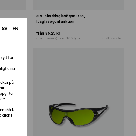
e.s. skyddsglasögon Iras,
läsglasögonfunktion
SV
EN
från
86,25 kr
1
variant
(inkl. moms) från 10 Styck
5
utförande
sytt för
ligt dina
ickar på
vår
ppgifter
nde
nnehåll.
 klicka