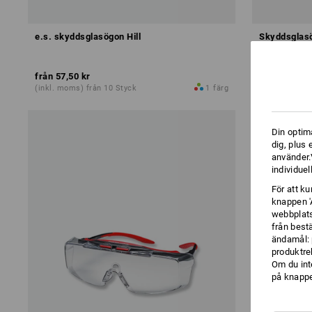
e.s. skyddsglasögon Hill
Skyddsglas
från
57,50 kr
från
55,00 k
(inkl. moms) från 10 Styck
1
färg
(inkl. moms) 
Din optim
dig, plus
använder.V
individuel
För att k
knappen '
webbplats
från best
ändamål: 
produktre
Om du int
på knappen