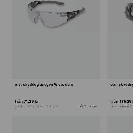
e.s. skyddsglasögon Wise, dam
e.s. skydd
från
71,25 kr
från
136,25 
(inkl. moms) från 10 Styck
2
färger
(inkl. moms) 