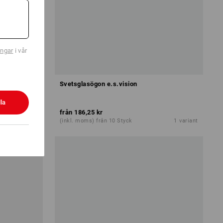
ingar
i vår
Svetsglasögon e.s.vision
la
från
186,25 kr
2
utförande
(inkl. moms) från 10 Styck
1
variant