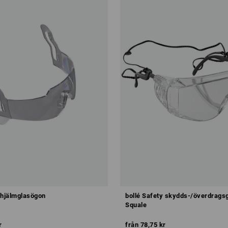
 hjälmglasögon
bollé Safety skydds-/överdrags
Squale
r
från
78,75 kr