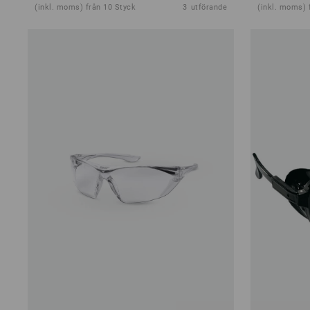
(inkl. moms) från 10 Styck
3
utförande
(inkl. moms) 