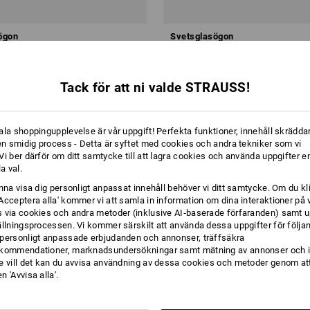
ögon
Svetsglasögon
r
från
73,75 kr
Tack för att ni valde STRAUSS!
från 10 Styck
1
variant
(inkl. moms) från 10 Styck
ala shoppingupplevelse är vår uppgift! Perfekta funktioner, innehåll skräddar
 en smidig process - Detta är syftet med cookies och andra tekniker som vi
i ber därför om ditt samtycke till att lagra cookies och använda uppgifter en
la val.
unna visa dig personligt anpassat innehåll behöver vi ditt samtycke. Om du kl
Acceptera alla' kommer vi att samla in information om dina interaktioner på 
 via cookies och andra metoder (inklusive AI‑baserade förfaranden) samt u
ällningsprocessen. Vi kommer särskilt att använda dessa uppgifter för följa
personligt anpassade erbjudanden och annonser, träffsäkra
kommendationer, marknadsundersökningar samt mätning av annonser och i
e vill det kan du avvisa användning av dessa cookies och metoder genom att
 'Avvisa alla'.