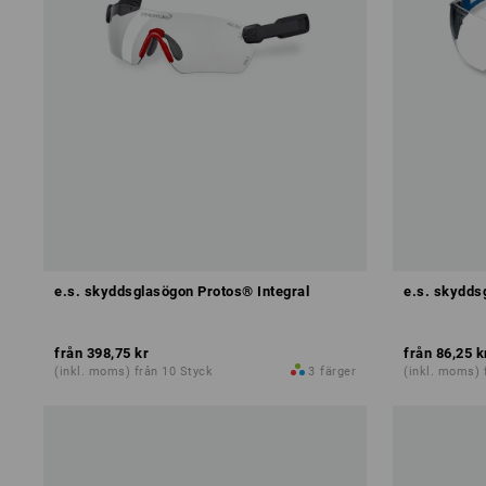
e.s. skyddsglasögon Protos® Integral
e.s. skydds
från
398,75 kr
från
86,25 k
(inkl. moms) från 10 Styck
3
färger
(inkl. moms) 