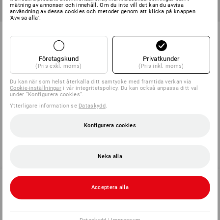
mätning av annonser och innehåll. Om du inte vill det kan du avvisa
användning av dessa cookies och metoder genom att klicka på knappen
'Avvisa alla'.
Fingerledsbandage, vattentät
Fingertoppbandage, vattentät
1
variant
1
variant
från
86,25 kr
från
86,25 kr
Företagskund
Privatkunder
(inkl. moms) från 5 Pack
(inkl. moms) från 5 Pack
(Pris exkl. moms)
(Pris inkl. moms)
Du kan när som helst återkalla ditt samtycke med framtida verkan via
Cookie-inställningar
i vår integritetspolicy. Du kan också anpassa ditt val
under ”Konfigurera cookies”.
Du har redan sett 6 av 6 artiklar.
Ytterligare information se
Dataskydd
.
Konfigurera cookies
Neka alla
Acceptera alla
SERVICE 040 694 90 01