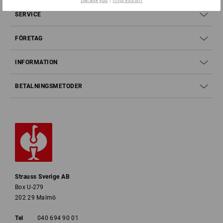
Dataskydd
|
Impressum
SERVICE
FÖRETAG
INFORMATION
BETALNINGSMETODER
Strauss Sverige AB
Box U-279
202 29 Malmö
Tel
040 694 90 01