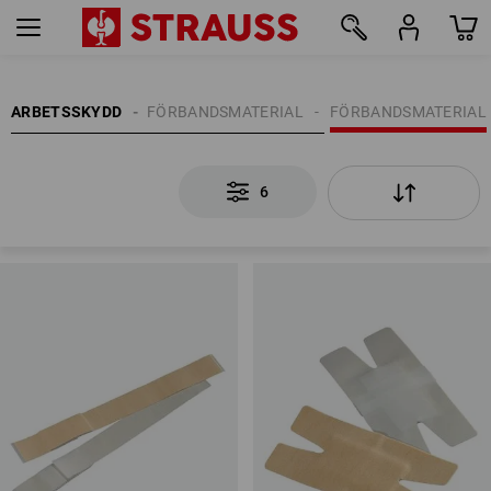
6
FÖRSTA HJÄLPEN | FÖRBANDSMATERIAL
ARBETSSKYDD
FÖRBANDSMATERIAL
6