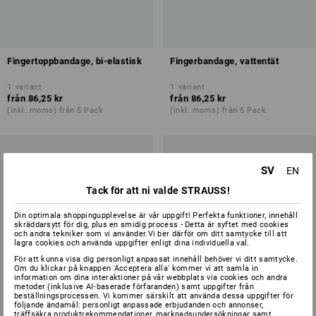
Fingertoppbandage, bi-elastisk
Fingerbandage, vattentät
1
variant
1
variant
från
86,25 kr
från
86,25 kr
(inkl. moms) från 5 Pack
(inkl. moms) från 5 Pack
SV
EN
Tack för att ni valde STRAUSS!
Din optimala shoppingupplevelse är vår uppgift! Perfekta funktioner, innehåll
skräddarsytt för dig, plus en smidig process - Detta är syftet med cookies
och andra tekniker som vi använder.Vi ber därför om ditt samtycke till att
lagra cookies och använda uppgifter enligt dina individuella val.
För att kunna visa dig personligt anpassat innehåll behöver vi ditt samtycke.
Om du klickar på knappen 'Acceptera alla' kommer vi att samla in
information om dina interaktioner på vår webbplats via cookies och andra
metoder (inklusive AI‑baserade förfaranden) samt uppgifter från
beställningsprocessen. Vi kommer särskilt att använda dessa uppgifter för
följande ändamål: personligt anpassade erbjudanden och annonser,
träffsäkra produktrekommendationer, marknadsundersökningar samt