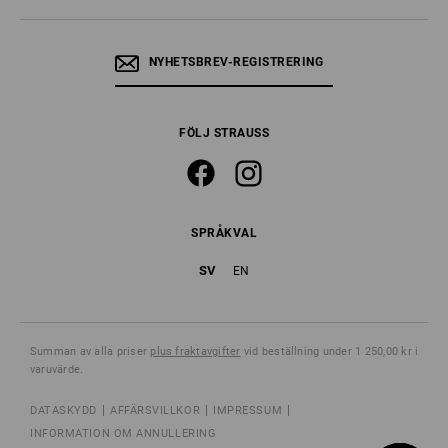
NYHETSBREV-REGISTRERING
FÖLJ STRAUSS
SPRÅKVAL
SV
EN
Summan av alla priser
plus fraktavgifter
vid beställning under 1 250,00 kr i
varuvärde.
DATASKYDD
AFFÄRSVILLKOR
IMPRESSUM
INFORMATION OM ANNULLERING