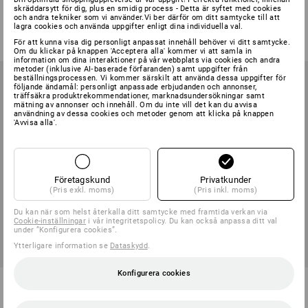
skräddarsytt för dig, plus en smidig process - Detta är syftet med cookies
1
variant
1
variant
och andra tekniker som vi använder.Vi ber därför om ditt samtycke till att
från
586,25 kr
från
523,75 kr
lagra cookies och använda uppgifter enligt dina individuella val.
(inkl. moms) från 5 Pack
(inkl. moms) från 4 Set
För att kunna visa dig personligt anpassat innehåll behöver vi ditt samtycke.
Om du klickar på knappen 'Acceptera alla' kommer vi att samla in
information om dina interaktioner på vår webbplats via cookies och andra
metoder (inklusive AI‑baserade förfaranden) samt uppgifter från
beställningsprocessen. Vi kommer särskilt att använda dessa uppgifter för
följande ändamål: personligt anpassade erbjudanden och annonser,
träffsäkra produktrekommendationer, marknadsundersökningar samt
mätning av annonser och innehåll. Om du inte vill det kan du avvisa
användning av dessa cookies och metoder genom att klicka på knappen
'Avvisa alla'.
Företagskund
Privatkunder
(Pris exkl. moms)
(Pris inkl. moms)
Du kan när som helst återkalla ditt samtycke med framtida verkan via
Cookie-inställningar
i vår integritetspolicy. Du kan också anpassa ditt val
under ”Konfigurera cookies”.
Ytterligare information se
Dataskydd
.
Konfigurera cookies
3M partikelförfilter 5925 P2, 10
3M filterpatron 6059, ABEK, 4
par
par