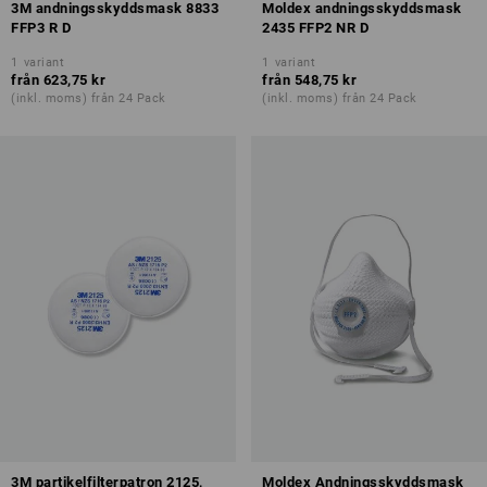
3M andningsskyddsmask 8833
Moldex andningsskyddsmask
FFP3 R D
2435 FFP2 NR D
1
variant
1
variant
från
623,75 kr
från
548,75 kr
(inkl. moms) från 24 Pack
(inkl. moms) från 24 Pack
3M partikelfilterpatron 2125,
Moldex Andningsskyddsmask