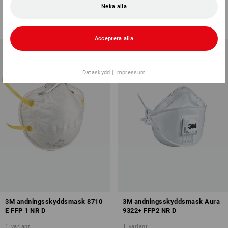
1
variant
1
variant
Neka alla
från
686,25 kr
från
623,75 kr
(inkl. moms) från 2 Pack
(inkl. moms) från 5 Pack
Acceptera alla
Dataskydd
|
Impressum
3M andningsskyddsmask 8710
3M andningsskyddsmask Aura
E FFP 1 NR D
9322+ FFP2 NR D
1
variant
1
variant