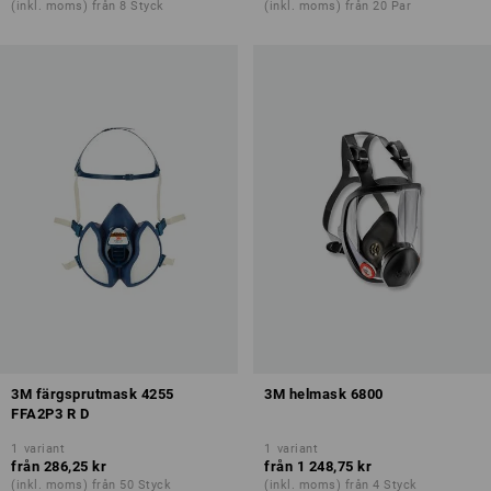
(inkl. moms) från 8 Styck
(inkl. moms) från 20 Par
3M färgsprutmask 4255
3M helmask 6800
FFA2P3 R D
1
variant
1
variant
från
286,25 kr
från
1 248,75 kr
(inkl. moms) från 50 Styck
(inkl. moms) från 4 Styck