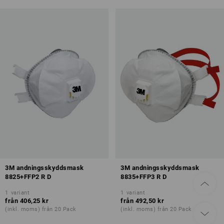
3M andningsskyddsmask
3M andningsskyddsmask
8825+FFP2 R D
8835+FFP3 R D
1
variant
1
variant
från
406,25 kr
från
492,50 kr
(inkl. moms) från 20 Pack
(inkl. moms) från 20 Pack