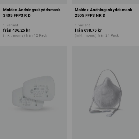
Moldex Andningsskyddsmask
Moldex Andningsskyddsmask
3405 FFP3 R D
2505 FFP3 NR D
1
variant
1
variant
från
436,25 kr
från
698,75 kr
(inkl. moms) från 12 Pack
(inkl. moms) från 24 Pack