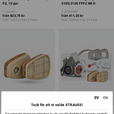
P2, 10 par
3155/3105 FFP2 NR D
1
variant
2
utförande
från
823,75 kr
från
411,25 kr
(inkl. moms) från 2 Pack
(inkl. moms) från 24 Pack
SV
EN
Tack för att ni valde STRAUSS!
3M filterpatron 6055, A2, 4 par
3M Mask-set 6200
Din optimala shoppingupplevelse är vår uppgift! Perfekta funktioner, innehåll