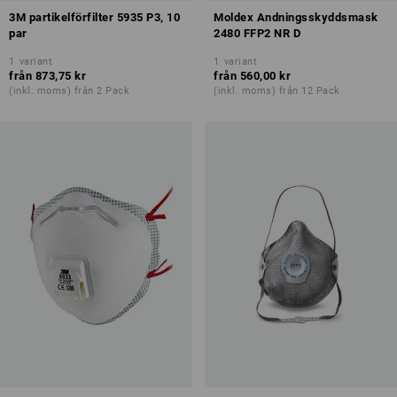
3M partikelförfilter 5935 P3, 10
Moldex Andningsskyddsmask
par
2480 FFP2 NR D
1
variant
1
variant
från
873,75 kr
från
560,00 kr
(inkl. moms) från 2 Pack
(inkl. moms) från 12 Pack