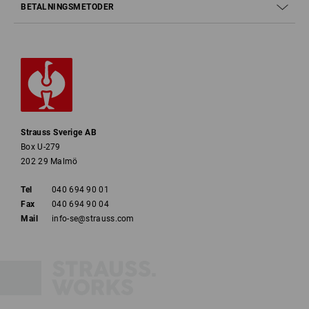
BETALNINGSMETODER
Strauss Sverige AB
Box U-279
202 29 Malmö
Tel
040 694 90 01
Fax
040 694 90 04
Mail
info-se@strauss.com