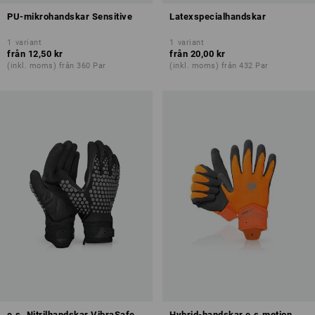
PU-mikrohandskar Sensitive
Latexspecialhandskar
1
variant
1
variant
från
12,50 kr
från
20,00 kr
(inkl. moms) från 360 Par
(inkl. moms) från 432 Par
e.s. Nitrilhandskar VibraSafe
Hybrid-handskar e.s.motion