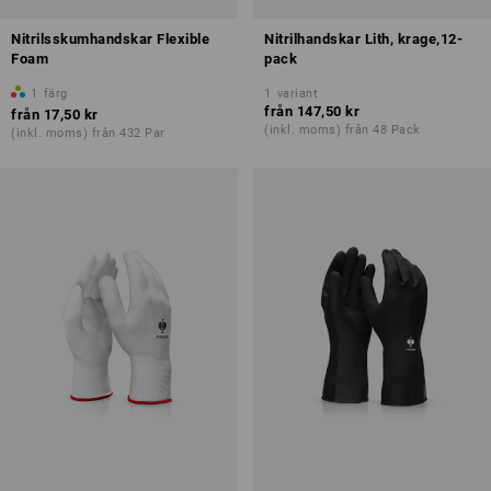
Nitrilsskumhandskar Flexible
Nitrilhandskar Lith, krage,12-
Foam
pack
1
färg
1
variant
från
147,50 kr
från
17,50 kr
(inkl. moms) från 48 Pack
(inkl. moms) från 432 Par