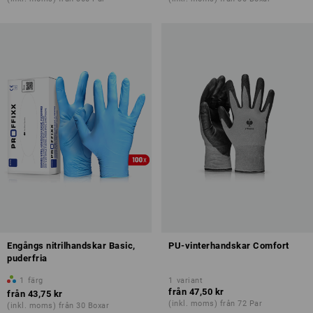
Engångs nitrilhandskar Basic,
PU-vinterhandskar Comfort
puderfria
1
färg
1
variant
från
47,50 kr
från
43,75 kr
(inkl. moms) från 72 Par
(inkl. moms) från 30 Boxar