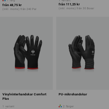
1
färg
1
variant
från
111,25 kr
från
48,75 kr
(inkl. moms) från 30 Boxar
(inkl. moms) från 240 Par
Vinylvinterhandskar Comfort
PU-mikrohandskar
Plus
1
variant
2
färger