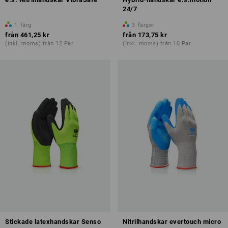
24/7
1
färg
3
färger
från
461,25 kr
från
173,75 kr
(inkl. moms) från 12 Par
(inkl. moms) från 10 Par
Stickade latexhandskar Senso
Nitrilhandskar evertouch micro