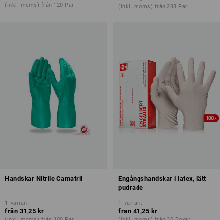
(inkl. moms) från 120 Par
(inkl. moms) från 288 Par
Handskar Nitrile Camatril
Engångshandskar i latex, lätt
pudrade
1
variant
1
variant
från
31,25 kr
från
41,25 kr
(inkl. moms) från 300 Par
(inkl. moms) från 30 Boxar