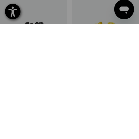
PVC-specialhandskar Oil
Nitrilhandskar Monza
Protec
1
variant
1
variant
från
36,25 kr
från
23,75 kr
(inkl. moms) från 72 Par
(inkl. moms) från 432 Par