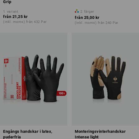
Grip
1
variant
2
färger
från
21,25 kr
från
25,00 kr
(inkl. moms) från 432 Par
(inkl. moms) från 240 Par
Engångs handskar i latex,
Monteringsvinterhandskar
puderfria
Intense light