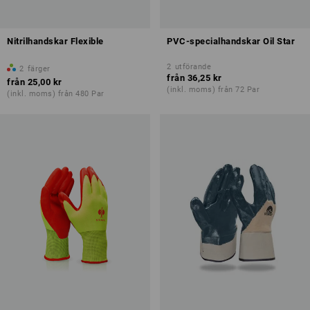
Nitrilhandskar Flexible
PVC-specialhandskar Oil Star
2
utförande
2
färger
från
36,25 kr
från
25,00 kr
(inkl. moms) från 72 Par
(inkl. moms) från 480 Par