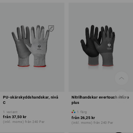
PU-skärskyddshandskar, nivå
Nitrilhandskar evertouch micro
C
plus
1
variant
1
färg
från
37,50 kr
från
26,25 kr
(inkl. moms) från 240 Par
(inkl. moms) från 240 Par