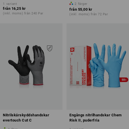
1
variant
2
färger
från
16,25 kr
från
55,00 kr
(inkl. moms) från 240 Par
(inkl. moms) från 72 Par
Nitrilskärskyddshandskar
Engångs nitrilhandskar Chem
evertouch Cut C
Risk II, puderfria