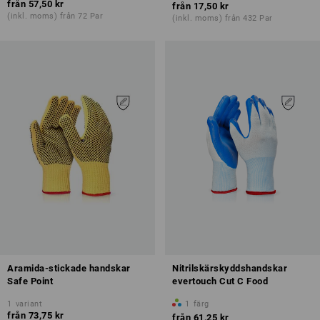
från
57,50 kr
från
17,50 kr
(inkl. moms) från 72 Par
(inkl. moms) från 432 Par
Aramida-stickade handskar
Nitrilskärskyddshandskar
Safe Point
evertouch Cut C Food
1
variant
1
färg
från
73,75 kr
från
61,25 kr