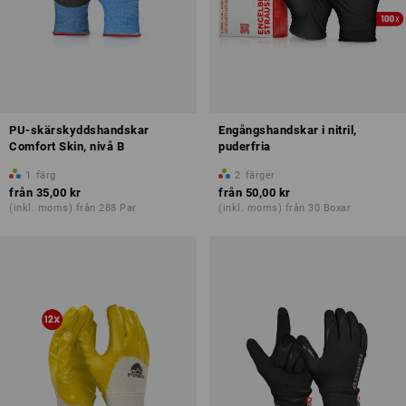
PU-skärskyddshandskar
Engångshandskar i nitril,
Comfort Skin, nivå B
puderfria
1
färg
2
färger
från
35,00 kr
från
50,00 kr
(inkl. moms) från 288 Par
(inkl. moms) från 30 Boxar