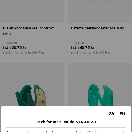
PU-mikrohandskar Comfort
Latexvinterhandskar Ice Grip
skin
1
variant
1
variant
från
23,75 kr
från
43,75 kr
(inkl. moms) från 360 Par
(inkl. moms) från 96 Par
SV
EN
Tack för att ni valde STRAUSS!