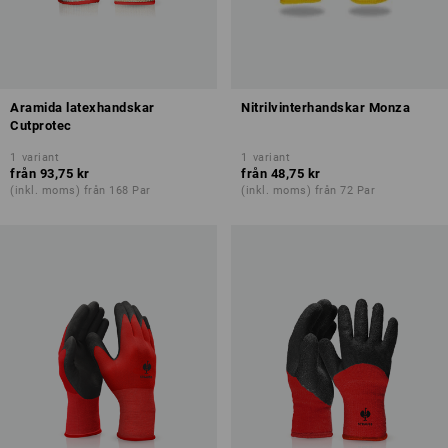
Aramida latexhandskar
Nitrilvinterhandskar Monza
Cutprotec
1
variant
1
variant
från
93,75 kr
från
48,75 kr
(inkl. moms) från 168 Par
(inkl. moms) från 72 Par