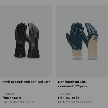
Nitril-specialhandskar Fuel Star
Nitrilhandskar Lith,
II
resårmudd,12-pack
1
variant
1
variant
från
47,50 kr
från
147,50 kr
(inkl. moms) från 60 Par
(inkl. moms) från 36 Pack