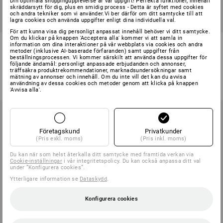
Din optimala shoppingupplevelse är vår uppgift! Perfekta funktioner, innehåll
skräddarsytt för dig, plus en smidig process - Detta är syftet med cookies
och andra tekniker som vi använder.Vi ber därför om ditt samtycke till att
lagra cookies och använda uppgifter enligt dina individuella val.
För att kunna visa dig personligt anpassat innehåll behöver vi ditt samtycke.
Om du klickar på knappen 'Acceptera alla' kommer vi att samla in
Stickade latexhandskar Super
Nitrilspecialhandskar nitril plus
information om dina interaktioner på vår webbplats via cookies och andra
Grip
metoder (inklusive AI‑baserade förfaranden) samt uppgifter från
beställningsprocessen. Vi kommer särskilt att använda dessa uppgifter för
följande ändamål: personligt anpassade erbjudanden och annonser,
1
variant
1
variant
träffsäkra produktrekommendationer, marknadsundersökningar samt
från
27,50 kr
från
17,50 kr
mätning av annonser och innehåll. Om du inte vill det kan du avvisa
(inkl. moms) från 432 Par
(inkl. moms) från 432 Par
användning av dessa cookies och metoder genom att klicka på knappen
'Avvisa alla'.
Företagskund
Privatkunder
(Pris exkl. moms)
(Pris inkl. moms)
Du kan när som helst återkalla ditt samtycke med framtida verkan via
Cookie-inställningar
i vår integritetspolicy. Du kan också anpassa ditt val
under ”Konfigurera cookies”.
Ytterligare information se
Dataskydd
.
Konfigurera cookies