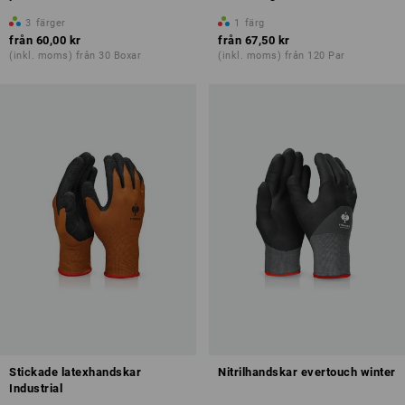
3
färger
1
färg
från
60,00 kr
från
67,50 kr
(inkl. moms) från 30 Boxar
(inkl. moms) från 120 Par
Stickade latexhandskar
Nitrilhandskar evertouch winter
Industrial