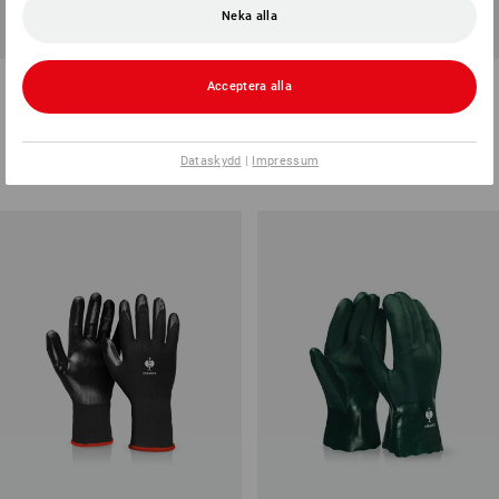
Neka alla
Nitrilhandskar ESH N640
Stickade latexhandskar Eco
Acceptera alla
Grip II, 12-pack
1
variant
1
variant
från
28,75 kr
från
177,50 kr
Dataskydd
|
Impressum
(inkl. moms) från 432 Par
(inkl. moms) från 36 Pack