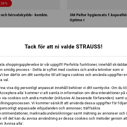
-26%
s-och hörselskydds- kombin.
3M Peltor hygiensats f.kapselh
Optime I
kr
från
336,25 kr
från
86,25 kr
från 6 Set
1
variant
(inkl. moms) från 20 Par
Tack för att ni valde STRAUSS!
ala shoppingupplevelse är vår uppgift! Perfekta funktioner, innehåll skräddar
 en smidig process - Detta är syftet med cookies och andra tekniker som vi
i ber därför om ditt samtycke till att lagra cookies och använda uppgifter en
la val.
unna visa dig personligt anpassat innehåll behöver vi ditt samtycke. Om du kl
Acceptera alla' kommer vi att samla in information om dina interaktioner på 
 via cookies och andra metoder (inklusive AI‑baserade förfaranden) samt u
ällningsprocessen. Vi kommer särskilt att använda dessa uppgifter för följa
personligt anpassade erbjudanden och annonser, träffsäkra
kommendationer, marknadsundersökningar samt mätning av annonser och i
e vill det kan du avvisa användning av dessa cookies och metoder genom att
 'Avvisa alla'.