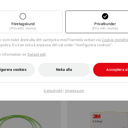
Företagskund
Privatkunder
(Pris exkl. moms)
(Pris inkl. moms)
r som helst återkalla ditt samtycke med framtida verkan via
Cookie-inställn
tspolicy. Du kan också anpassa ditt val under ”Konfigurera cookies”.
skydd 1H
Moldex reservdelsproppar Jazz
re information se
Dataskydd
.
kr
från
461,25 kr
igurera cookies
Neka alla
Acceptera al
från 10 Styck
1
variant
(inkl. moms) från 10 Pack
Dataskydd
|
Impressum