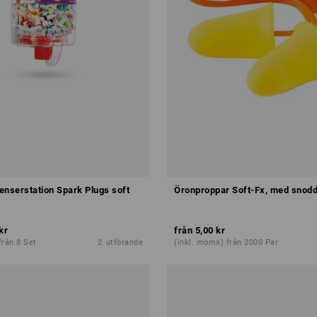
enserstation Spark Plugs soft
Öronproppar Soft-Fx, med snod
kr
från
5,00 kr
från 8 Set
2
utförande
(inkl. moms) från 2000 Par