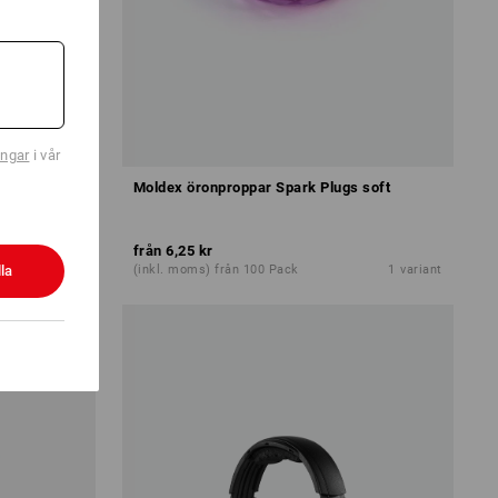
ingar
i vår
-Band
Moldex öronproppar Spark Plugs soft
från
6,25 kr
la
1
variant
(inkl. moms) från 100 Pack
1
variant