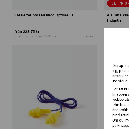
SETPRIS 
3M Peltor hörselskydd Optime III
e.s. ansikt
Industri
från
223,75 kr
från
460,00 
(inkl. moms) från 20 Styck
1
variant
(inkl. moms) 
Din optim
dig, plus
använder.V
individuel
För att k
knappen '
webbplats
från best
ändamål: 
produktre
Om du int
på knappen