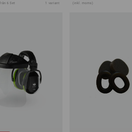
från 6 Set
1
variant
(inkl. moms)