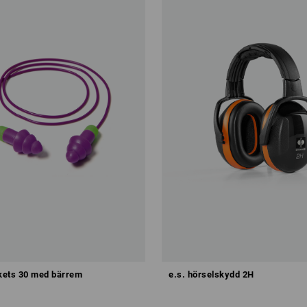
kets 30 med bärrem
e.s. hörselskydd 2H