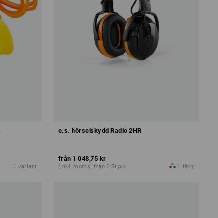
d
e.s. hörselskydd Radio 2HR
från
1 048,75 kr
1
variant
(inkl. moms) från 2 Styck
1
färg