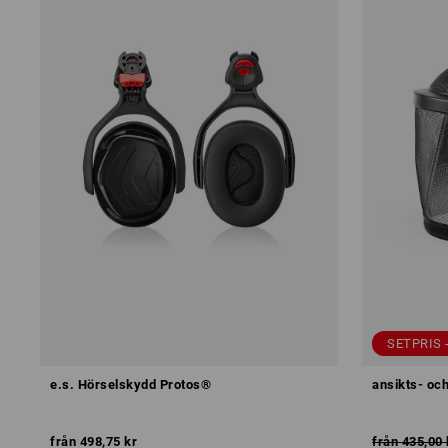
SETPRIS 
e.s. Hörselskydd Protos®
ansikts- oc
från
498,75 kr
från
435,00 