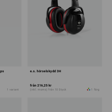
aps
e.s. hörselskydd 3H
från
216,25 kr
1
variant
(inkl. moms) från 10 Styck
1
färg