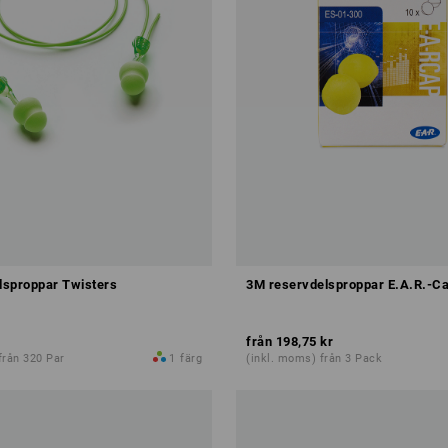
sproppar Twisters
3M reservdelsproppar E.A.R.-C
från
198,75 kr
från 320 Par
1
färg
(inkl. moms) från 3 Pack