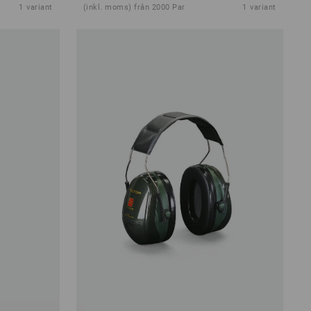
1
variant
(inkl. moms) från 2000 Par
1
variant