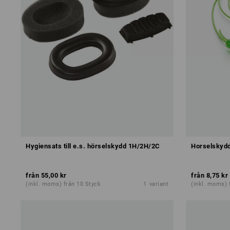
Hygiensats till e.s. hörselskydd 1H/2H/2C
Horselskydd
från
55,00 kr
från
8,75 kr
(inkl. moms) från 10 Styck
1
variant
(inkl. moms) 