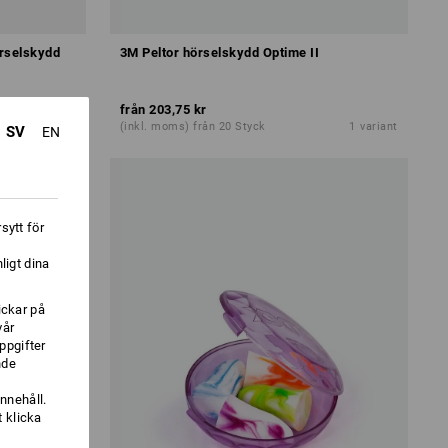
örselskydd
3M Peltor hörselskydd Optime II
från
203,75 kr
1
variant
(inkl. moms) från 20 Styck
1
variant
SV
EN
sytt för
ligt dina
ickar på
vår
ppgifter
nde
nnehåll.
 klicka