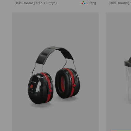
(inkl. moms) från 10 Styck
1
färg
(inkl. moms) 