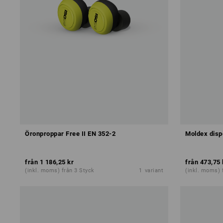
Öronproppar Free II EN 352-2
Moldex disp
från
1 186,25 kr
från
473,75 
(inkl. moms) från 3 Styck
1
variant
(inkl. moms) 