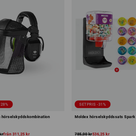
-28%
SETPRIS -31%
h hörselskyddskombination
Moldex hörselskyddssats Spark 
kr
från
311,25 kr
785,00 kr
536,25 kr