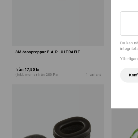
Du kan nä
integrite
3M öronproppar E.A.R.-ULTRAFIT
e.s. hörsel
Ytterliga
från
17,50 kr
från
153,75 
Konf
(inkl. moms) från 200 Par
1
variant
(inkl. moms) 