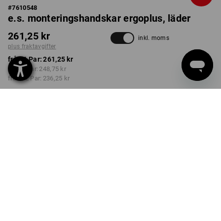
#
7610548
e.s. monteringshandskar ergoplus, läder
261,25 kr
inkl. moms
plus fraktavgifter
från 1 Par:
261,25 kr
från 3 Par:
248,75 kr
från 12 Par:
236,25 kr
Leveranstiden är ca 3–6
arbetsdagar
STORLEK
8
välj
Rabatt på antal
från 1 Par
från 3 Par
från 12 Par
Besparingar:
Besparingar:
Besparingar:
0
%/
Par
5
%/
Par
10
%/
Par