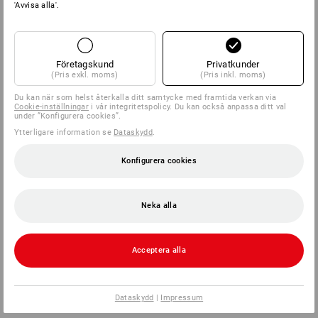
'Avvisa alla'.
Företagskund
Privatkunder
(Pris exkl. moms)
(Pris inkl. moms)
Du kan när som helst återkalla ditt samtycke med framtida verkan via
Cookie-inställningar
i vår integritetspolicy. Du kan också anpassa ditt val
under ”Konfigurera cookies”.
Ytterligare information se
Dataskydd
.
Konfigurera cookies
Neka alla
Acceptera alla
Dataskydd
|
Impressum