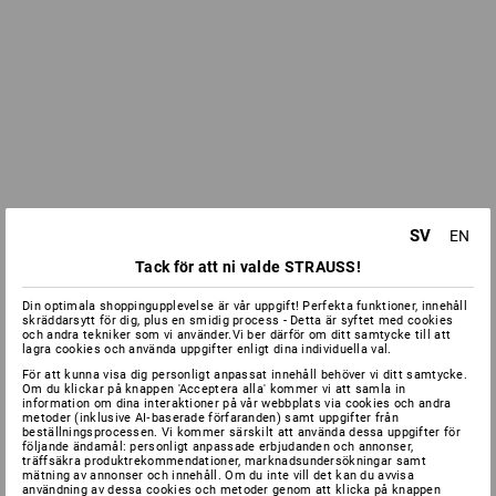
SV
EN
Tack för att ni valde STRAUSS!
Din optimala shoppingupplevelse är vår uppgift! Perfekta funktioner, innehåll
skräddarsytt för dig, plus en smidig process - Detta är syftet med cookies
och andra tekniker som vi använder.Vi ber därför om ditt samtycke till att
lagra cookies och använda uppgifter enligt dina individuella val.
För att kunna visa dig personligt anpassat innehåll behöver vi ditt samtycke.
Om du klickar på knappen 'Acceptera alla' kommer vi att samla in
information om dina interaktioner på vår webbplats via cookies och andra
metoder (inklusive AI‑baserade förfaranden) samt uppgifter från
beställningsprocessen. Vi kommer särskilt att använda dessa uppgifter för
följande ändamål: personligt anpassade erbjudanden och annonser,
träffsäkra produktrekommendationer, marknadsundersökningar samt
mätning av annonser och innehåll. Om du inte vill det kan du avvisa
användning av dessa cookies och metoder genom att klicka på knappen