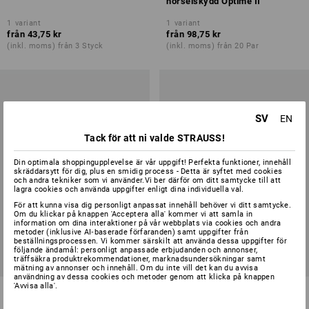
hörselskydd Optime II
1
variant
1
variant
från
43,75 kr
från
98,75 kr
(inkl. moms) från 3 Styck
(inkl. moms) från 20 Par
SV
EN
Tack för att ni valde STRAUSS!
Din optimala shoppingupplevelse är vår uppgift! Perfekta funktioner, innehåll
skräddarsytt för dig, plus en smidig process - Detta är syftet med cookies
och andra tekniker som vi använder.Vi ber därför om ditt samtycke till att
lagra cookies och använda uppgifter enligt dina individuella val.
För att kunna visa dig personligt anpassat innehåll behöver vi ditt samtycke.
Om du klickar på knappen 'Acceptera alla' kommer vi att samla in
information om dina interaktioner på vår webbplats via cookies och andra
metoder (inklusive AI‑baserade förfaranden) samt uppgifter från
beställningsprocessen. Vi kommer särskilt att använda dessa uppgifter för
följande ändamål: personligt anpassade erbjudanden och annonser,
träffsäkra produktrekommendationer, marknadsundersökningar samt
mätning av annonser och innehåll. Om du inte vill det kan du avvisa
användning av dessa cookies och metoder genom att klicka på knappen
'Avvisa alla'.
Nackskydd
Reservsvettläder för Schubert
skyddshjälmar