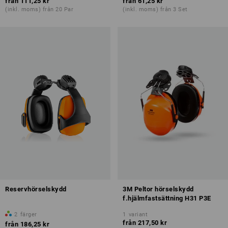
från
111,25 kr
från
61,25 kr
(inkl. moms) från 20 Par
(inkl. moms) från 3 Set
Reservhörselskydd
3M Peltor hörselskydd
f.hjälmfastsättning H31 P3E
2
färger
1
variant
från
217,50 kr
från
186,25 kr