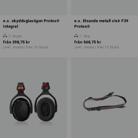
e.s. skyddsglasögon Protos®
e.s. Etsande metall visir F39
Integral
Protos®
3
färger
1
färg
från
398,75 kr
från
548,75 kr
(inkl. moms) från 10 Styck
(inkl. moms) från 10 Styck