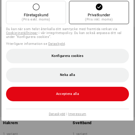
1
färg
1
variant
från
43,75 kr
från
55,00 kr
Företagskund
Privatkunder
(inkl. moms) från 30 Styck
(inkl. moms) från 3 Styck
(Pris exkl. moms)
(Pris inkl. moms)
Du kan när som helst återkalla ditt samtycke med framtida verkan via
Cookie-inställningar
i vår integritetspolicy. Du kan också anpassa ditt val
under ”Konfigurera cookies”.
Ytterligare information se
Dataskydd
.
Konfigurera cookies
Neka alla
Acceptera alla
Dataskydd
|
Impressum
Hakrem
Svettband
1
variant
1
variant