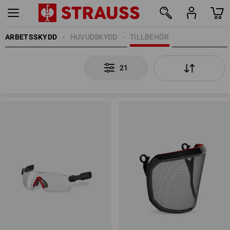
ARBETSSKYDD
HUVUDSKYDD
TILLBEHÖR
21
21