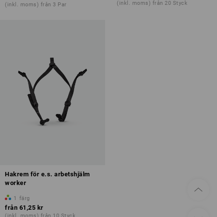
(inkl. moms) från 20 Styck
(inkl. moms) från 3 Par
Hakrem för e.s. arbetshjälm
worker
1
färg
från
61,25 kr
(inkl. moms) från 10 Styck