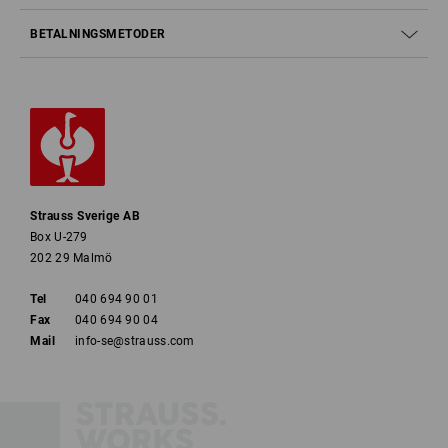
BETALNINGSMETODER
Strauss Sverige AB
Box U-279
202 29 Malmö
Tel
040 694 90 01
Fax
040 694 90 04
Mail
info-se@strauss.com