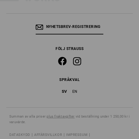
NYHETSBREV-REGISTRERING
FÖLJ STRAUSS
SPRÅKVAL
SV
EN
Summan av alla priser
plus fraktavgifter
vid beställning under 1 250,00 kr i
varuvärde.
DATASKYDD
AFFÄRSVILLKOR
IMPRESSUM