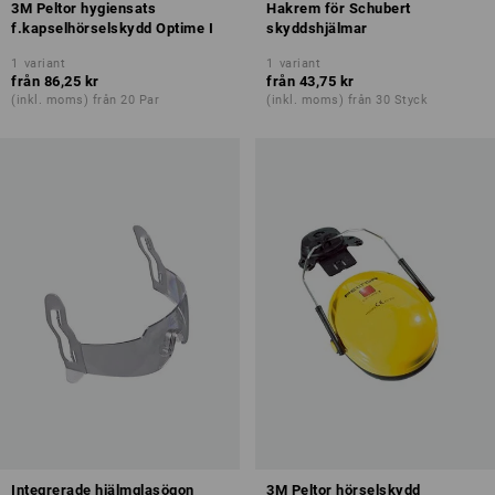
3M Peltor hygiensats
Hakrem för Schubert
f.kapselhörselskydd Optime I
skyddshjälmar
1
variant
1
variant
från
86,25 kr
från
43,75 kr
(inkl. moms) från 20 Par
(inkl. moms) från 30 Styck
Integrerade hjälmglasögon
3M Peltor hörselskydd