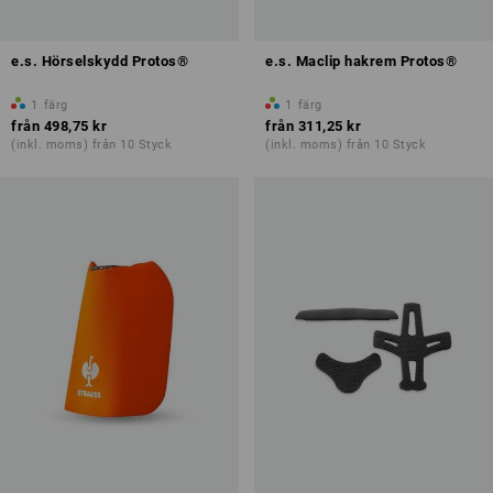
e.s. Hörselskydd Protos®
e.s. Maclip hakrem Protos®
1
färg
1
färg
från
498,75 kr
från
311,25 kr
(inkl. moms) från 10 Styck
(inkl. moms) från 10 Styck