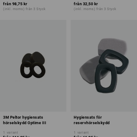
från
98,75 kr
från
32,50 kr
(inkl. moms) från 3 Styck
(inkl. moms) från 3 Styck
3M Peltor hygiensats
Hygiensats för
hörselskydd Optime III
reservhörselskydd
1
variant
1
variant