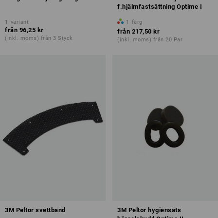
f.hjälmfastsättning Optime I
1
variant
1
färg
från
96,25 kr
från
217,50 kr
(inkl. moms) från 3 Styck
(inkl. moms) från 20 Par
3M Peltor svettband
3M Peltor hygiensats