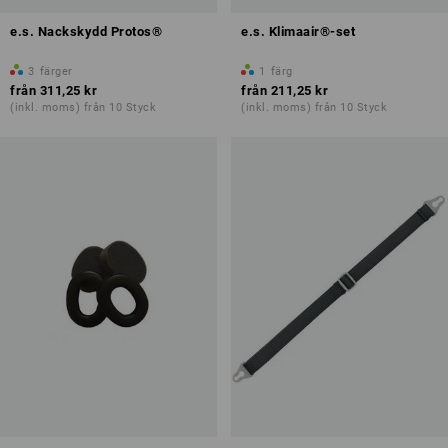
e.s. Nackskydd Protos®
e.s. Klimaair®-set
3
färger
1
färg
från
311,25 kr
från
211,25 kr
(inkl. moms) från 10 Styck
(inkl. moms) från 10 Styck