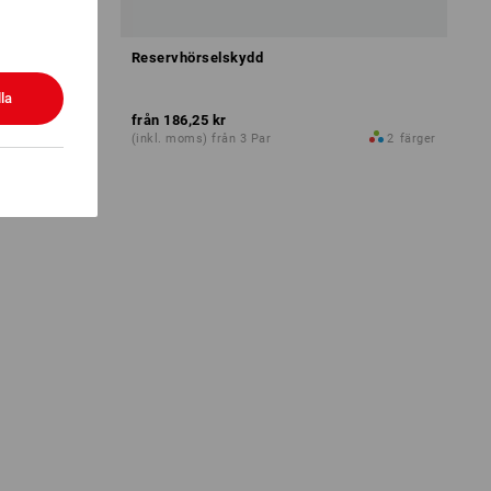
Reservhörselskydd
la
från
186,25 kr
1
variant
(inkl. moms) från 3 Par
2
färger