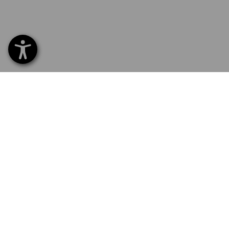
SERVICE 040 694 90 01
SERV
Home
Lever
NYHETSBREV-REGISTRERING
Byte
Betaln
FÖLJ STRAUSS
Katalo
Logoty