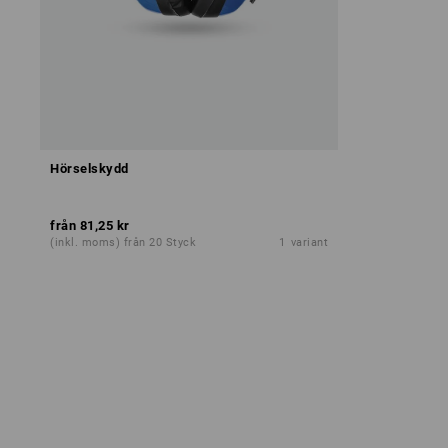
Hörselskydd
från
81,25 kr
(inkl. moms) från 20 Styck
1
variant