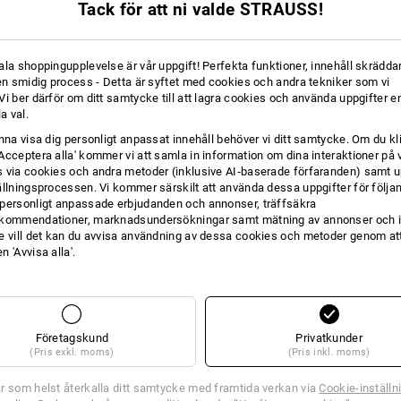
Tack för att ni valde STRAUSS!
från 20 Styck
1
variant
(inkl. moms) från 10 Styck
ala shoppingupplevelse är vår uppgift! Perfekta funktioner, innehåll skräddar
 en smidig process - Detta är syftet med cookies och andra tekniker som vi
i ber därför om ditt samtycke till att lagra cookies och använda uppgifter en
la val.
unna visa dig personligt anpassat innehåll behöver vi ditt samtycke. Om du kl
Acceptera alla' kommer vi att samla in information om dina interaktioner på 
 via cookies och andra metoder (inklusive AI‑baserade förfaranden) samt u
ällningsprocessen. Vi kommer särskilt att använda dessa uppgifter för följa
personligt anpassade erbjudanden och annonser, träffsäkra
kommendationer, marknadsundersökningar samt mätning av annonser och i
e vill det kan du avvisa användning av dessa cookies och metoder genom att
 'Avvisa alla'.
Företagskund
Privatkunder
(Pris exkl. moms)
(Pris inkl. moms)
r som helst återkalla ditt samtycke med framtida verkan via
Cookie-inställn