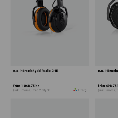
e.s. hörselskydd Radio 2HR
e.s. Hörsel
från
1 048,75 kr
från
498,75 
(inkl. moms) från 2 Styck
1
färg
(inkl. moms) 