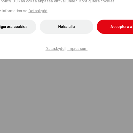
tspolicy. Du kan också anpassa ditt val under ”Konfigurera cookies”.
re information se
Dataskydd
.
skydd 2H
3M Peltor hörselskydd Optime I
igurera cookies
Neka alla
Acceptera al
kr
från
161,25 kr
från 10 Styck
1
färg
(inkl. moms) från 20 Styck
Dataskydd
|
Impressum