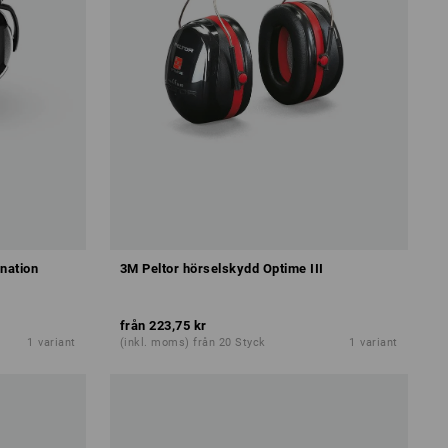
nation
3M Peltor hörselskydd Optime III
från
223,75 kr
1
variant
(inkl. moms) från 20 Styck
1
variant