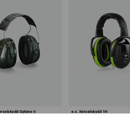
örselskydd Optime II
e.s. hörselskydd 1H
kr
från
153,75 kr