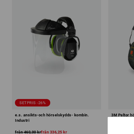
SETPRIS -26%
e.s. ansikts-och hörselskydds- kombin.
3M Peltor h
Industri
från
460,00 kr
från
336,25 kr
från
203,75 