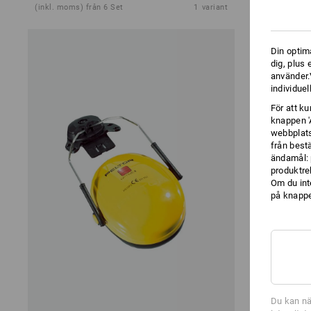
(inkl. moms) från 6 Set
1
variant
(inkl. moms) 
Din optim
dig, plus
använder.V
individuel
För att k
knappen '
webbplats
från best
ändamål: 
produktre
Om du int
på knappen
Du kan nä