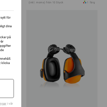
1
variant
(inkl. moms) från 10 Styck
1
färg
sytt för
ligt dina
ickar på
vår
ppgifter
nde
nnehåll.
 klicka
ingar
i vår