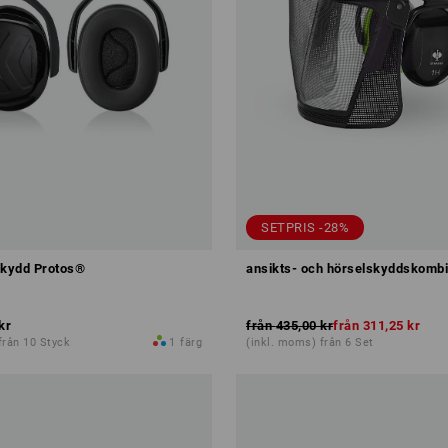
SETPRIS -28%
skydd Protos®
ansikts- och hörselskyddskombi
kr
från
435,00 kr
från
311,25 kr
från 10 Styck
1
färg
(inkl. moms) från 6 Set