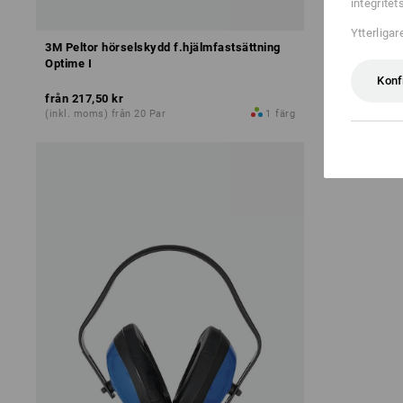
integrite
Ytterliga
3M Peltor hörselskydd f.hjälmfastsättning
e.s. hörsel
Optime I
Konf
från
217,50 kr
från
191,25 
(inkl. moms) från 20 Par
1
färg
(inkl. moms) 