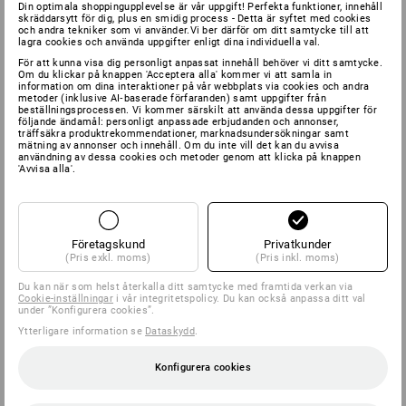
Din optimala shoppingupplevelse är vår uppgift! Perfekta funktioner, innehåll
skräddarsytt för dig, plus en smidig process - Detta är syftet med cookies
och andra tekniker som vi använder.Vi ber därför om ditt samtycke till att
lagra cookies och använda uppgifter enligt dina individuella val.
För att kunna visa dig personligt anpassat innehåll behöver vi ditt samtycke.
Om du klickar på knappen 'Acceptera alla' kommer vi att samla in
information om dina interaktioner på vår webbplats via cookies och andra
metoder (inklusive AI‑baserade förfaranden) samt uppgifter från
beställningsprocessen. Vi kommer särskilt att använda dessa uppgifter för
följande ändamål: personligt anpassade erbjudanden och annonser,
träffsäkra produktrekommendationer, marknadsundersökningar samt
mätning av annonser och innehåll. Om du inte vill det kan du avvisa
användning av dessa cookies och metoder genom att klicka på knappen
'Avvisa alla'.
Företagskund
Privatkunder
(Pris exkl. moms)
(Pris inkl. moms)
Du kan när som helst återkalla ditt samtycke med framtida verkan via
Cookie-inställningar
i vår integritetspolicy. Du kan också anpassa ditt val
under ”Konfigurera cookies”.
Ytterligare information se
Dataskydd
.
Konfigurera cookies