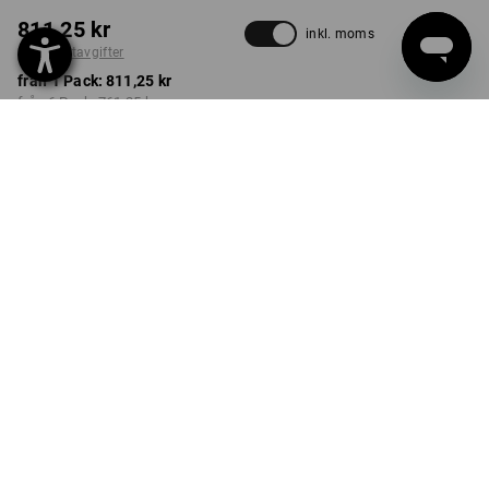
811,25 kr
inkl. moms
plus fraktavgifter
från 1 Pack:
811,25 kr
från 6 Pack:
761,25 kr
från 24 Pack:
698,75 kr
Leveranstiden är ca 3–6
arbetsdagar
UTFÖRANDE
Pack om 10 st.
Rabatt på antal
från 1 Pack
från 6 Pack
från 24 Pack
Besparingar:
Besparingar:
Besparingar:
0
%/
Pack
6
%/
Pack
14
%/
Pack