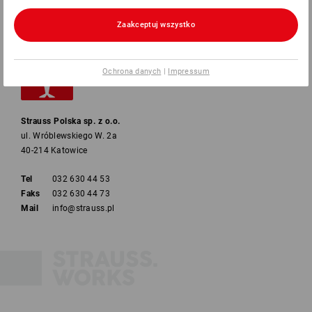
Zaakceptuj wszystko
Ochrona danych
|
Impressum
Strauss Polska sp. z o.o.
ul. Wróblewskiego W. 2a
40-214 Katowice
Tel
032 630 44 53
Faks
032 630 44 73
Mail
info@strauss.pl