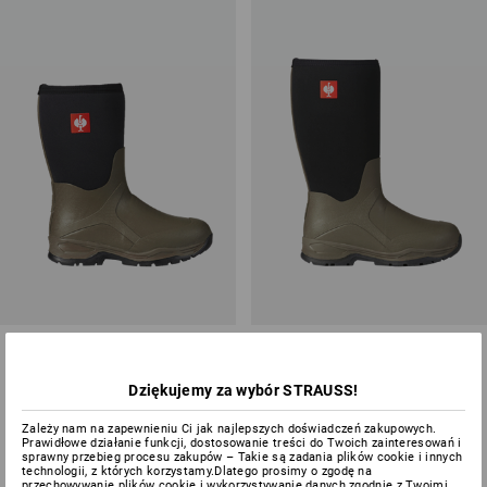
Przegląd kategorii ochrony
e.s. O4 Specj. neopren.
e.s. O4 Specj. neopren.
gumowce robocze Fides mid
gumowce robocze Fides high
Dziękujemy za wybór STRAUSS!
2
kolory/ów
2
kolory/ów
od
360,27 zł
od
387,33 zł
Zależy nam na zapewnieniu Ci jak najlepszych doświadczeń zakupowych.
(z VAT) od 10 pary
(z VAT) od 10 pary
Prawidłowe działanie funkcji, dostosowanie treści do Twoich zainteresowań i
sprawny przebieg procesu zakupów – Takie są zadania plików cookie i innych
technologii, z których korzystamy.Dlatego prosimy o zgodę na
przechowywanie plików cookie i wykorzystywanie danych zgodnie z Twoimi