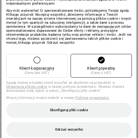
indywidualnymi preferencjami.
Obejrzałeś(-aś) już 2 z 2 artykułów.
Aby móc wyświetlać Ci spersonalizowane treści, potrzebujemy Twojej zgody.
Klikając przycisk 'Akceptuj wszystko', zbierzemy informacje o Twoich
interakcjach na naszej stronie internetowej za pomocą plików cookie i innych
metod (w tym opartych na sztucznej inteligencji), a także dane z procesu
zamówienia. W szczególności wykorzystamy te dane do następujących celów:
spersonalizowane, dopasowane do Ciebie oferty i reklamy, precyzyjne
rekomendacje produktów, badania rynku oraz pomiar reklam i treści. Jeśli nie
chcesz tego, możesz sprzeciwić się zastosowaniu takich plików cookie i
metod, klikając przycisk 'Odrzuć wszystko'.
Klient korporacyjny
Klient prywatny
SERWIS 032 630 44 53
(Ceny bez VAT)
(Ceny z VAT)
Zgodę można w każdej chwili wycofać ze skutkiem na przyszłość w
Ustawienia plików cookie
w naszej polityce prywatności. Możesz również
dostosować swój wybór w sekcji „Skonfiguruj pliki cookie”.
SERVICE
Więcej informacji można znaleźć w naszej
Polityce prywatności
.
FIRMY
Skonfiguruj pliki cookie
INFORMACJA
Odrzuć wszystko
METODY PŁATNOŚCI