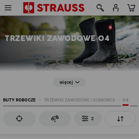
2
TRZEWIKI ZAWODOWE O4
EN ISO 20347
BUTY ROBOCZE
TRZEWIKI ZAWODOWE | GUMOWCE
O4
właściwości antypoślizgowe
obuwie wysokie wykonane z tworzywa lub gumy
brak przepuszczania wody
2
absorpcja energii w obszarze pięty (E)
profilowana podeszwa
właściwości antystatyczne (A)