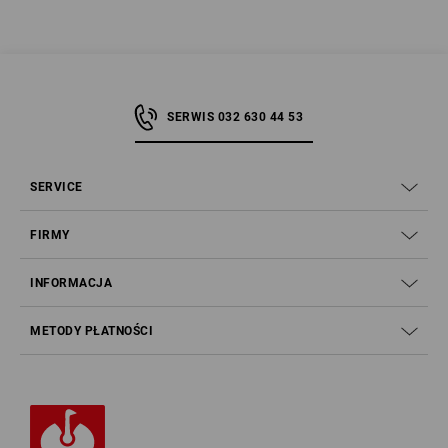
S7S: Tekstylna podeszwa antyprzebiciowa zgodna z
podwyższonymi wymaganiami (niemetalowa)
Różnica polega na średnicy gwoździa testowego używanego do
wywierania nacisku na antyprzebiciową podeszwę tekstylną. Gwóźdź o
SERWIS 032 630 44 53
mniejszej średnicy (3,5 mm) wytwarza większy nacisk, dlatego ochrona
przed przebiciem jest wyższa (wyższe wymagania) niż w przypadku
gwoździa o większej średnicy (podstawowe wymagania).
SERVICE
FIRMY
Pełna wodoszczelność
INFORMACJA
Właściwości ochronne modeli S7 są identyczne jak w przypadku kategorii
S3:
METODY PŁATNOŚCI
podnoski ochronne
śródpodeszwa antyprzebiciowa,
antypoślizgowa, wyprofilowana podeszwa zewnętrzna
właściwości antystatyczne
zakryta pięta