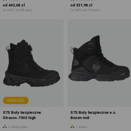
od
442,68 zł
od
331,98 zł
(z VAT) od 20 pary
(z VAT) od 10 pary
NOWOŚĆ
S7S Buty bezpieczne
S7S Buty bezpieczne e.s.
Strauss.7002 high
Bozen mid
3
kolory/ów
1
kolor