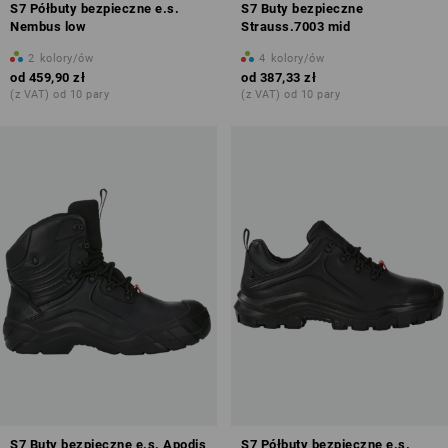
S7 Półbuty bezpieczne e.s.
S7 Buty bezpieczne
Nembus low
Strauss.7003 mid
2
kolory/ów
4
kolory/ów
od
459,90 zł
od
387,33 zł
(z VAT) od 10 pary
(z VAT) od 10 pary
S7 Buty bezpieczne e.s. Apodis
S7 Półbuty bezpieczne e.s.