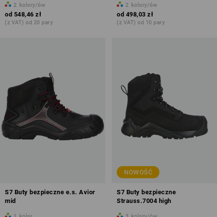
2
kolory/ów
2
kolory/ów
od
548,46 zł
od
498,03 zł
(z VAT) od 20 pary
(z VAT) od 10 pary
NOWOŚĆ
S7 Buty bezpieczne e.s. Avior
S7 Buty bezpieczne
mid
Strauss.7004 high
1
kolor
3
kolory/ów