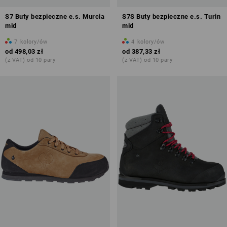
S7 Buty bezpieczne e.s. Murcia
S7S Buty bezpieczne e.s. Turin
mid
mid
7
kolory/ów
4
kolory/ów
od
498,03 zł
od
387,33 zł
(z VAT) od 10 pary
(z VAT) od 10 pary