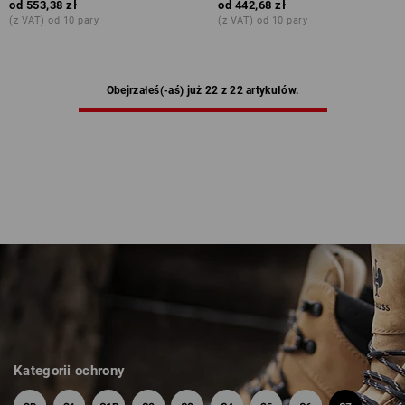
od
553,38 zł
od
442,68 zł
(z VAT) od 10 pary
(z VAT) od 10 pary
Obejrzałeś(-aś) już 22 z 22 artykułów.
Kategorii ochrony