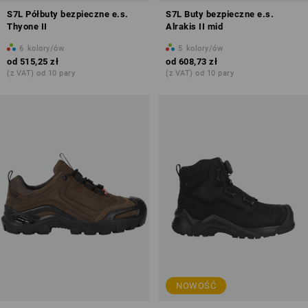
S7L Półbuty bezpieczne e.s.
S7L Buty bezpieczne e.s.
Thyone II
Alrakis II mid
6
kolory/ów
5
kolory/ów
od
515,25 zł
od
608,73 zł
(z VAT) od 10 pary
(z VAT) od 10 pary
NOWOŚĆ