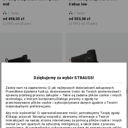
mid
Cebus low
1
kolor
1
kolor
od
498,03 zł
od
553,38 zł
(z VAT) od 20 pary
(z VAT) od 10 pary
Dziękujemy za wybór STRAUSS!
Zależy nam na zapewnieniu Ci jak najlepszych doświadczeń zakupowych.
Prawidłowe działanie funkcji, dostosowanie treści do Twoich zainteresowań i
sprawny przebieg procesu zakupów – Takie są zadania plików cookie i innych
technologii, z których korzystamy.Dlatego prosimy o zgodę na
przechowywanie plików cookie i wykorzystywanie danych zgodnie z Twoimi
indywidualnymi preferencjami.
Aby móc wyświetlać Ci spersonalizowane treści, potrzebujemy Twojej zgody.
Klikając przycisk 'Akceptuj wszystko', zbierzemy informacje o Twoich
interakcjach na naszej stronie internetowej za pomocą plików cookie i innych
S7S Buty bezpieczne e.s.
S7 Buty bezpieczne e.s.
metod (w tym opartych na sztucznej inteligencji), a także dane z procesu
zamówienia. W szczególności wykorzystamy te dane do następujących celów: