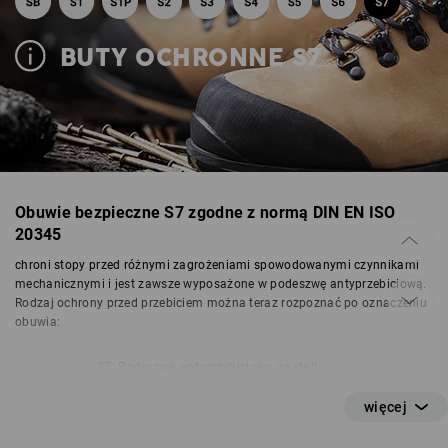
BUTY OCHRONNE S7
Obuwie bezpieczne S7 zgodne z normą DIN EN ISO
20345
chroni stopy przed różnymi zagrożeniami spowodowanymi czynnikami
mechanicznymi i jest zawsze wyposażone w podeszwę antyprzebiciową.
Rodzaj ochrony przed przebiciem można teraz rozpoznać po oznaczeniu
obuwia:
S7: Podeszwa antyprzebiciowa ze stali
S7L: Tekstylna podeszwa antyprzebiciowa zgodna z
podstawowymi wymaganiami (niemetalowa)