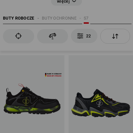
BUTY ROBOCZE
BUTY OCHRONNE
S7
22
EN ISO 20345
Podnoski ochronne z aluminium, tworzywa sztucznego lub stali
Podeszwa antyprzebiciowa
właściwości antystatyczne (A)
Wyprofilowana podeszwa
dodatkowo możliwe: odporność podeszwy na paliwa (FO)
właściwości antypoślizgowe
zakryta pięta
absorpcja energii w obszarze pięty (E)
Wodoszczelność całego buta (WR)