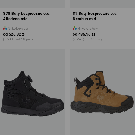
S7S Buty bezpieczne e.s.
S7 Buty bezpieczne e.s.
Altadena mid
Nembus mid
3
kolory/ów
4
kolory/ów
od
526,32 zł
od
486,96 zł
(z VAT) od 10 pary
(z VAT) od 10 pary
Przegląd kategorii ochrony
więcej o buty ochronne S7