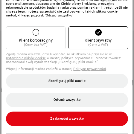
Woodside mid
Innsbruck mid
spersonalizowane, dopasowane do Ciebie oferty i reklamy, precyzyjne
rekomendacje produktów, badania rynku oraz pomiar reklam i treści. Jeśli nie
3
kolory/ów
1
kolor
chcesz tego, możesz sprzeciwić się zastosowaniu takich plików cookie i
metod, klikając przycisk 'Odrzuć wszystko'.
od
553,38 zł
od
498,03 zł
(z VAT) od 10 pary
(z VAT) od 10 pary
Klient korporacyjny
Klient prywatny
(Ceny bez VAT)
(Ceny z VAT)
Zgodę można w każdej chwili wycofać ze skutkiem na przyszłość w
Ustawienia plików cookie
w naszej polityce prywatności. Możesz również
dostosować swój wybór w sekcji „Skonfiguruj pliki cookie”.
Więcej informacji można znaleźć w naszej
Polityce prywatności
.
Skonfiguruj pliki cookie
Odrzuć wszystko
Zaakceptuj wszystko
S7 Buty bezpieczne e.s.
S7 Buty bezpieczne e.s. Cebus
Passau mid
mid