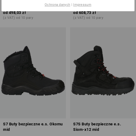
Ochrona danych
|
Impressum
1
kolor
1
kolor
od
498,03 zł
od
608,73 zł
(z VAT) od 10 pary
(z VAT) od 10 pary
S7 Buty bezpieczne e.s. Okomu
S7S Buty bezpieczne e.s.
mid
Siom-x12 mid