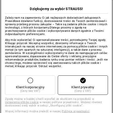
Dziękujemy za wybór STRAUSS!
Zależy nam na zapewnieniu Ci jak najlepszych doświadczeń zakupowych.
Prawidłowe działanie funkcji, dostosowanie treści do Twoich zainteresowań i
sprawny przebieg procesu zakupów – Takie są zadania plików cookie i innych
technologii, z których korzystamy.Dlatego prosimy o zgodę na
przechowywanie plików cookie i wykorzystywanie danych zgodnie z Twoimi
indywidualnymi preferencjami.
Aby móc wyświetlać Ci spersonalizowane treści, potrzebujemy Twojej zgody.
Klikając przycisk 'Akceptuj wszystko', zbierzemy informacje o Twoich
interakcjach na naszej stronie internetowej za pomocą plików cookie i innych
metod (w tym opartych na sztucznej inteligencji), a także dane z procesu
zamówienia. W szczególności wykorzystamy te dane do następujących celów:
spersonalizowane, dopasowane do Ciebie oferty i reklamy, precyzyjne
rekomendacje produktów, badania rynku oraz pomiar reklam i treści. Jeśli nie
chcesz tego, możesz sprzeciwić się zastosowaniu takich plików cookie i
metod, klikając przycisk 'Odrzuć wszystko'.
EN ISO 20347:2012 & EN ISO 20347:2022
Klient korporacyjny
Klient prywatny
(Ceny bez VAT)
(Ceny z VAT)
BUTY
Zgodę można w każdej chwili wycofać ze skutkiem na przyszłość w
Ustawienia plików cookie
w naszej polityce prywatności. Możesz również
dostosować swój wybór w sekcji „Skonfiguruj pliki cookie”.
Więcej informacji można znaleźć w naszej
Polityce prywatności
.