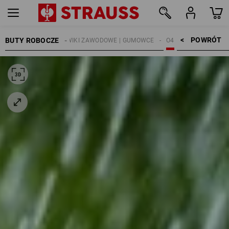
POWRÓT    >
BUTY ROBOCZE
TRZEWIKI ZAWODOWE | GUMOWCE
O4