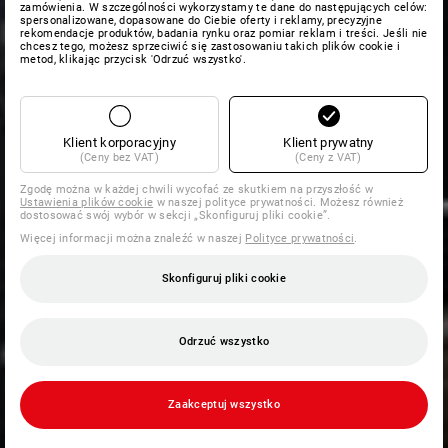
zamówienia. W szczególności wykorzystamy te dane do następujących celów:
spersonalizowane, dopasowane do Ciebie oferty i reklamy, precyzyjne
rekomendacje produktów, badania rynku oraz pomiar reklam i treści. Jeśli nie
chcesz tego, możesz sprzeciwić się zastosowaniu takich plików cookie i
metod, klikając przycisk 'Odrzuć wszystko'.
Klient korporacyjny
Klient prywatny
(Ceny bez VAT)
(Ceny z VAT)
Zgodę można w każdej chwili wycofać ze skutkiem na przyszłość w
Ustawienia plików cookie
w naszej polityce prywatności. Możesz również
dostosować swój wybór w sekcji „Skonfiguruj pliki cookie”.
Więcej informacji można znaleźć w naszej
Polityce prywatności
.
Skonfiguruj pliki cookie
Odrzuć wszystko
Zaakceptuj wszystko