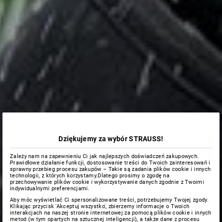
Dziękujemy za wybór STRAUSS!
Zależy nam na zapewnieniu Ci jak najlepszych doświadczeń zakupowych.
Prawidłowe działanie funkcji, dostosowanie treści do Twoich zainteresowań i
sprawny przebieg procesu zakupów – Takie są zadania plików cookie i innych
technologii, z których korzystamy.Dlatego prosimy o zgodę na
przechowywanie plików cookie i wykorzystywanie danych zgodnie z Twoimi
indywidualnymi preferencjami.
Aby móc wyświetlać Ci spersonalizowane treści, potrzebujemy Twojej zgody.
Klikając przycisk 'Akceptuj wszystko', zbierzemy informacje o Twoich
interakcjach na naszej stronie internetowej za pomocą plików cookie i innych
metod (w tym opartych na sztucznej inteligencji), a także dane z procesu