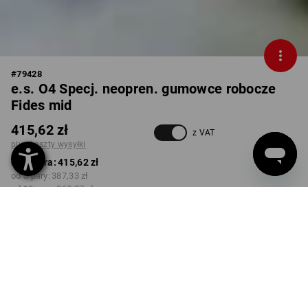
#
79428
e.s. O4 Specj. neopren. gumowce robocze
Fides mid
415,62 zł
z VAT
plus koszty wysyłki
od 1 para:
415,62 zł
od 3 pary:
387,33 zł
od 10 pary:
360,27 zł
Czas dostawy ok.3–5 dni
robocze(ych)
KOLOR
ROZMIAR
37
wybierz
wybierz