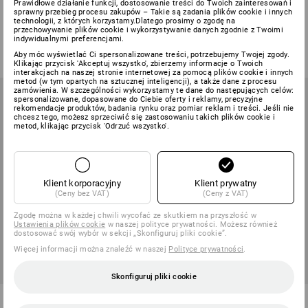
Prawidłowe działanie funkcji, dostosowanie treści do Twoich zainteresowań i
Wkładka Pure
Wymienna wkładka Comfort12
sprawny przebieg procesu zakupów – Takie są zadania plików cookie i innych
technologii, z których korzystamy.Dlatego prosimy o zgodę na
przechowywanie plików cookie i wykorzystywanie danych zgodnie z Twoimi
1
Wariant
1
kolor
indywidualnymi preferencjami.
od
28,17 zł
od
61,38 zł
(z VAT) od 20 pary
Aby móc wyświetlać Ci spersonalizowane treści, potrzebujemy Twojej zgody.
(z VAT) od 5 pary
Klikając przycisk 'Akceptuj wszystko', zbierzemy informacje o Twoich
interakcjach na naszej stronie internetowej za pomocą plików cookie i innych
metod (w tym opartych na sztucznej inteligencji), a także dane z procesu
zamówienia. W szczególności wykorzystamy te dane do następujących celów:
spersonalizowane, dopasowane do Ciebie oferty i reklamy, precyzyjne
rekomendacje produktów, badania rynku oraz pomiar reklam i treści. Jeśli nie
chcesz tego, możesz sprzeciwić się zastosowaniu takich plików cookie i
metod, klikając przycisk 'Odrzuć wszystko'.
Klient korporacyjny
Klient prywatny
(Ceny bez VAT)
(Ceny z VAT)
Zgodę można w każdej chwili wycofać ze skutkiem na przyszłość w
Ustawienia plików cookie
w naszej polityce prywatności. Możesz również
dostosować swój wybór w sekcji „Skonfiguruj pliki cookie”.
Więcej informacji można znaleźć w naszej
Polityce prywatności
.
Skonfiguruj pliki cookie
Wymienna wkładka profilowana
Wkładka Basis