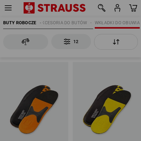
BUTY ROBOCZE
AKCESORIA DO BUTÓW
WKŁADKI DO OBUWIA
12
12