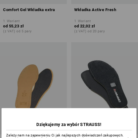
Comfort Gel Wkładka extra
Wkładka Active Fresh
1
Wariant
1
Wariant
od
55,23 zł
od
22,02 zł
(z VAT) od 5 pary
(z VAT) od 20 pary
Dziękujemy za wybór STRAUSS!
Zależy nam na zapewnieniu Ci jak najlepszych doświadczeń zakupowych.