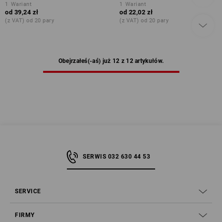
1
Wariant
1
Wariant
od
39,24 zł
od
22,02 zł
(z VAT) od 20 pary
(z VAT) od 20 pary
Obejrzałeś(-aś) już 12 z 12 artykułów.
SERWIS 032 630 44 53
SERVICE
FIRMY