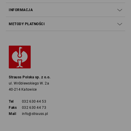
INFORMACJA
METODY PŁATNOŚCI
Strauss Polska sp. z o.o.
ul. Wróblewskiego W. 2a
40-214 Katowice
Tel
032 630 44 53
Faks
032 630 44 73
Mail
info@strauss.pl