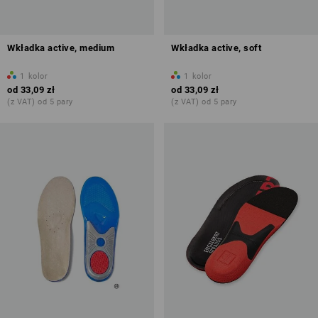
Wkładka active, medium
Wkładka active, soft
1
kolor
1
kolor
od
33,09 zł
od
33,09 zł
(z VAT) od 5 pary
(z VAT) od 5 pary