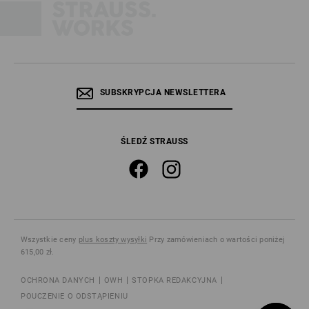
SUBSKRYPCJA NEWSLETTERA
ŚLEDŹ STRAUSS
Wszystkie ceny
plus koszty wysyłki
Przy zamówieniach o wartości poniżej
615,00 zł.
OCHRONA DANYCH
OWH
STOPKA REDAKCYJNA
POUCZENIE O ODSTĄPIENIU