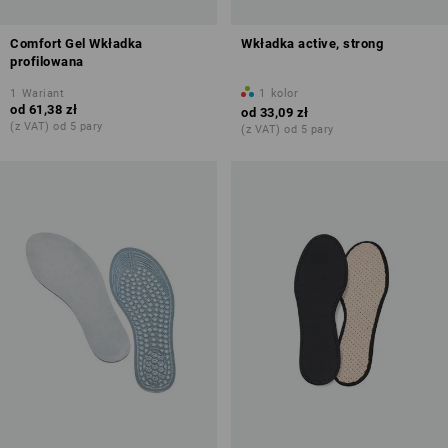
Comfort Gel Wkładka
Wkładka active, strong
profilowana
1
Wariant
1
kolor
od
61,38 zł
od
33,09 zł
(z VAT) od 5 pary
(z VAT) od 5 pary