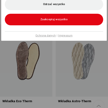
do butów roboczych
Odrzuć wszystko
1
kolor
1
kolor
od
77,37 zł
od
14,64 zł
(z VAT) od 20 pary
(z VAT) od 20 pary
Zaakceptuj wszystko
Ochrona danych
|
Impressum
Wkładka Eco Therm
Wkładka Astro-Therm