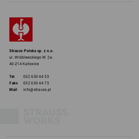
Strauss Polska sp. z o.o.
ul. Wróblewskiego W. 2a
40-214 Katowice
Tel
032 630 44 53
Faks
032 630 44 73
Mail
info@strauss.pl