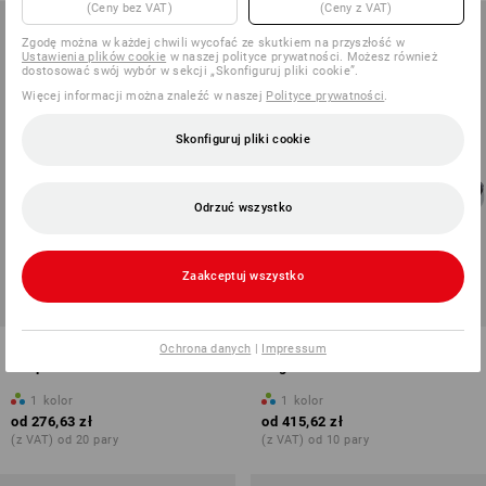
(Ceny bez VAT)
(Ceny z VAT)
Zgodę można w każdej chwili wycofać ze skutkiem na przyszłość w
Ustawienia plików cookie
w naszej polityce prywatności. Możesz również
dostosować swój wybór w sekcji „Skonfiguruj pliki cookie”.
Więcej informacji można znaleźć w naszej
Polityce prywatności
.
Skonfiguruj pliki cookie
Odrzuć wszystko
Zaakceptuj wszystko
STONEKIT S1P Półbuty
S1PS Półbuty bezpieczne e.s.
Ochrona danych
|
Impressum
bezpieczne Verona
Segovia
1
kolor
1
kolor
od
276,63 zł
od
415,62 zł
(z VAT) od 20 pary
(z VAT) od 10 pary