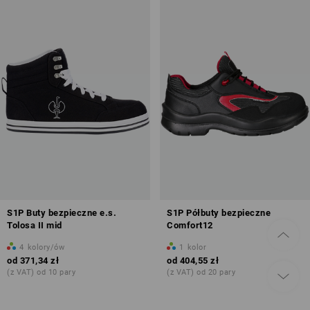
S1P Buty bezpieczne e.s.
S1P Półbuty bezpieczne
Tolosa II mid
Comfort12
4
kolory/ów
1
kolor
od
371,34 zł
od
404,55 zł
(z VAT) od 10 pary
(z VAT) od 20 pary