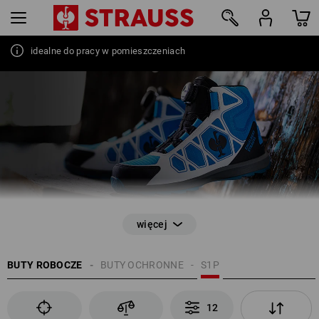
BUTY OCHRONNE S1P
idealne do pracy w pomieszczeniach
oddychalność i idealna amortyzacja
12
BUTY ROBOCZE
BUTY OCHRONNE
S1P
EN ISO 20345
12