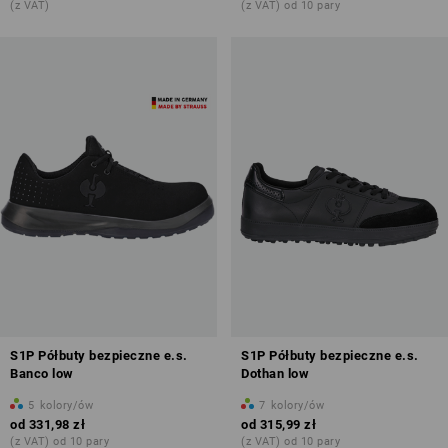
podwyższonymi wymaganiami (testowane przy użyciu gwoździa
(z VAT)
(z VAT) od 10 pary
o średnicy 3,0 mm).
Przegląd kategorii ochrony
S1P Półbuty bezpieczne e.s.
S1P Półbuty bezpieczne e.s.
Banco low
Dothan low
5
kolory/ów
7
kolory/ów
od
331,98 zł
od
315,99 zł
(z VAT) od 10 pary
(z VAT) od 10 pary