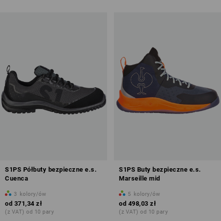
S1PS Półbuty bezpieczne e.s.
S1PS Buty bezpieczne e.s.
Cuenca
Marseille mid
3
kolory/ów
5
kolory/ów
od
371,34 zł
od
498,03 zł
(z VAT) od 10 pary
(z VAT) od 10 pary