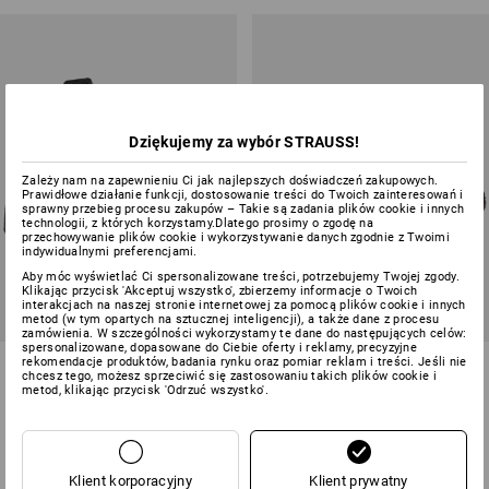
Dziękujemy za wybór STRAUSS!
Zależy nam na zapewnieniu Ci jak najlepszych doświadczeń zakupowych.
Prawidłowe działanie funkcji, dostosowanie treści do Twoich zainteresowań i
sprawny przebieg procesu zakupów – Takie są zadania plików cookie i innych
technologii, z których korzystamy.Dlatego prosimy o zgodę na
przechowywanie plików cookie i wykorzystywanie danych zgodnie z Twoimi
indywidualnymi preferencjami.
Aby móc wyświetlać Ci spersonalizowane treści, potrzebujemy Twojej zgody.
Klikając przycisk 'Akceptuj wszystko', zbierzemy informacje o Twoich
interakcjach na naszej stronie internetowej za pomocą plików cookie i innych
metod (w tym opartych na sztucznej inteligencji), a także dane z procesu
zamówienia. W szczególności wykorzystamy te dane do następujących celów:
spersonalizowane, dopasowane do Ciebie oferty i reklamy, precyzyjne
S1P Półbuty bezpieczne e.s.
S1PS Półbuty bezpieczne e.s.
rekomendacje produktów, badania rynku oraz pomiar reklam i treści. Jeśli nie
chcesz tego, możesz sprzeciwić się zastosowaniu takich plików cookie i
Eindhoven mid
Sutur
metod, klikając przycisk 'Odrzuć wszystko'.
6
kolory/ów
8
kolory/ów
od
304,92 zł
od
354,12 zł
(z VAT) od 10 pary
(z VAT) od 20 pary
Klient korporacyjny
Klient prywatny