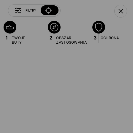
FILTRY
262
1
2
3
TWOJE
OBSZAR
OCHRONA
BUTY
ZASTOSOWANIA