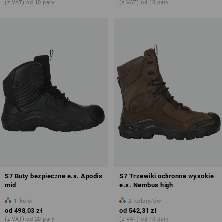
(z VAT) od 10 pary
(z VAT) od 10 pary
więcej o trzewiki
ochronne
S7 Buty bezpieczne e.s. Apodis
S7 Trzewiki ochronne wysokie
mid
e.s. Nembus high
1
kolor
2
kolory/ów
od
498,03 zł
od
542,31 zł
(z VAT) od 20 pary
(z VAT) od 10 pary