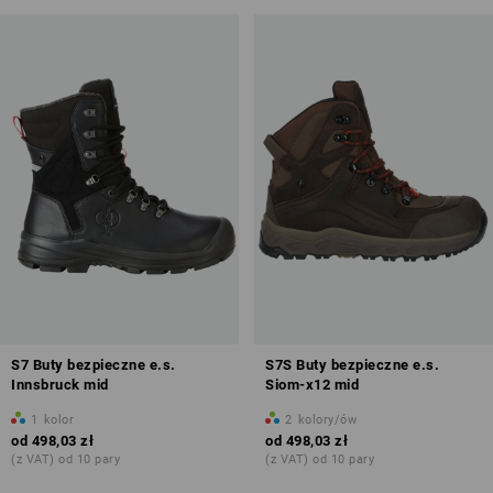
S7 Buty bezpieczne e.s.
S7S Buty bezpieczne e.s.
Innsbruck mid
Siom-x12 mid
1
kolor
2
kolory/ów
od
498,03 zł
od
498,03 zł
(z VAT) od 10 pary
(z VAT) od 10 pary