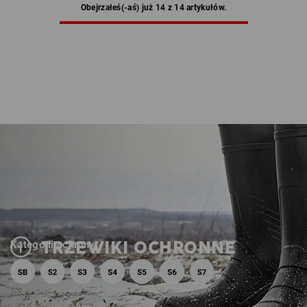
Obejrzałeś(-aś) już 14 z 14 artykułów.
TRZEWIKI OCHRONNE
Kategorii ochrony