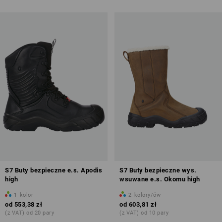
S7 Buty bezpieczne e.s. Apodis
S7 Buty bezpieczne wys.
high
wsuwane e.s. Okomu high
1
kolor
2
kolory/ów
od
553,38 zł
od
603,81 zł
(z VAT) od 20 pary
(z VAT) od 10 pary