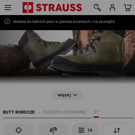
TRZEWIKI OCHRONNE
brak przepuszczania wody przez min. 60 min
idealne do lekkich prac w pomieszczeniach i na zewnątrz
14
BUTY ROBOCZE
TRZEWIKI OCHRONNE
S7
14