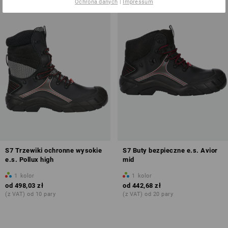
Ochrona danych
|
Impressum
S7 Trzewiki ochronne wysokie
S7 Buty bezpieczne e.s. Avior
e.s. Pollux high
mid
1
kolor
1
kolor
od
498,03 zł
od
442,68 zł
(z VAT) od 10 pary
(z VAT) od 20 pary