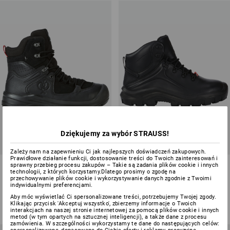
Dziękujemy za wybór STRAUSS!
Zależy nam na zapewnieniu Ci jak najlepszych doświadczeń zakupowych.
Prawidłowe działanie funkcji, dostosowanie treści do Twoich zainteresowań i
S7 Buty bezpieczne e.s.
S7 Buty bezpieczne e.s. Cebus
sprawny przebieg procesu zakupów – Takie są zadania plików cookie i innych
technologii, z których korzystamy.Dlatego prosimy o zgodę na
Passau mid
mid
przechowywanie plików cookie i wykorzystywanie danych zgodnie z Twoimi
indywidualnymi preferencjami.
1
kolor
1
kolor
Aby móc wyświetlać Ci spersonalizowane treści, potrzebujemy Twojej zgody.
od
498,03 zł
od
608,73 zł
Klikając przycisk 'Akceptuj wszystko', zbierzemy informacje o Twoich
(z VAT) od 10 pary
(z VAT) od 10 pary
interakcjach na naszej stronie internetowej za pomocą plików cookie i innych
metod (w tym opartych na sztucznej inteligencji), a także dane z procesu
zamówienia. W szczególności wykorzystamy te dane do następujących celów: