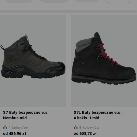
EN ISO 20345
właściwości antypoślizgowe
zakryta pięta
absorpcja energii w obszarze pięty (E)
podnoski ochronne
odporność podeszwy na paliwa (FO)
właściwości antystatyczne (A)
Przegląd kategorii ochrony
S7 Buty bezpieczne e.s.
S7L Buty bezpieczne e.s.
Nembus mid
Alrakis II mid
4
kolory/ów
5
kolory/ów
od
486,96 zł
od
608,73 zł