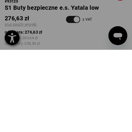
#
93120
S1 Buty bezpieczne e.s. Yatala low
276,63 zł
z VAT
plus koszty wysyłki
od 1 para:
276,63 zł
od 3 pary:
260,64 zł
od 10 pary:
238,50 zł
Czas dostawy ok.3–5 dni
robocze(ych)
KOLOR
ROZMIAR
36
wybierz
wybierz
czarny
Rabat ilościowy
od 1 para
od 3 pary
od 10 pary
Oszczędności:
Oszczędności:
Oszczędności:
0
%/
para
6
%/
pary
14
%/
pary