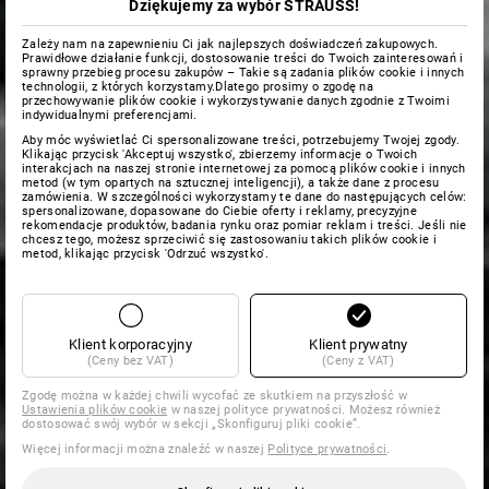
Dziękujemy za wybór STRAUSS!
Zależy nam na zapewnieniu Ci jak najlepszych doświadczeń zakupowych.
Prawidłowe działanie funkcji, dostosowanie treści do Twoich zainteresowań i
sprawny przebieg procesu zakupów – Takie są zadania plików cookie i innych
technologii, z których korzystamy.Dlatego prosimy o zgodę na
przechowywanie plików cookie i wykorzystywanie danych zgodnie z Twoimi
indywidualnymi preferencjami.
Aby móc wyświetlać Ci spersonalizowane treści, potrzebujemy Twojej zgody.
Klikając przycisk 'Akceptuj wszystko', zbierzemy informacje o Twoich
interakcjach na naszej stronie internetowej za pomocą plików cookie i innych
metod (w tym opartych na sztucznej inteligencji), a także dane z procesu
zamówienia. W szczególności wykorzystamy te dane do następujących celów:
spersonalizowane, dopasowane do Ciebie oferty i reklamy, precyzyjne
rekomendacje produktów, badania rynku oraz pomiar reklam i treści. Jeśli nie
chcesz tego, możesz sprzeciwić się zastosowaniu takich plików cookie i
metod, klikając przycisk 'Odrzuć wszystko'.
Klient korporacyjny
Klient prywatny
(Ceny bez VAT)
(Ceny z VAT)
Zgodę można w każdej chwili wycofać ze skutkiem na przyszłość w
Ustawienia plików cookie
w naszej polityce prywatności. Możesz również
dostosować swój wybór w sekcji „Skonfiguruj pliki cookie”.
Więcej informacji można znaleźć w naszej
Polityce prywatności
.