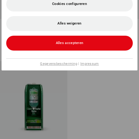
Cookies configureren
Alles weigeren
Autoverbandtas Compact
Bedrijfsverbanddoos DIN 13
169
1
variant
1
variant
Alles accepteren
v.a.
€ 5,93
v.a.
€ 96,68
(incl. BTW) v.a. 5 stuks
(incl. BTW) v.a. 5 sets
Gegevensbescherming
|
Impressum