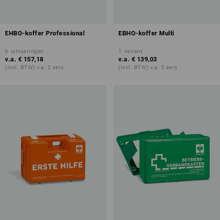
EHBO-koffer Professional
EBHO-koffer Multi
6
uitvoeringen
1
variant
v.a.
€ 157,18
v.a.
€ 139,03
(incl. BTW) v.a. 2 sets
(incl. BTW) v.a. 5 sets