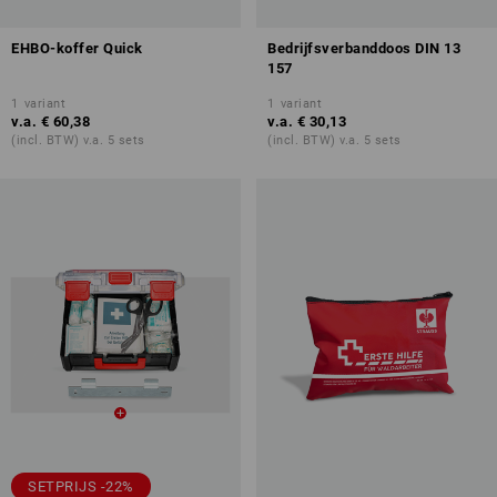
EHBO-koffer Quick
Bedrijfsverbanddoos DIN 13
157
1
variant
1
variant
v.a.
€ 60,38
v.a.
€ 30,13
(incl. BTW) v.a. 5 sets
(incl. BTW) v.a. 5 sets
SETPRIJS -22%