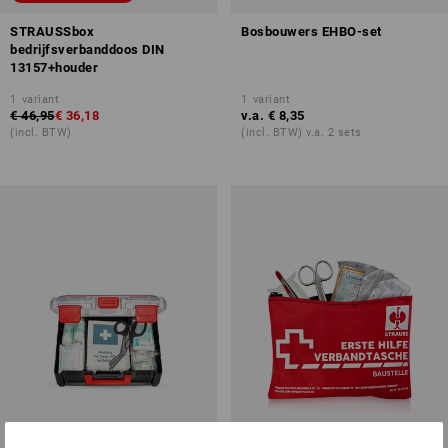
STRAUSSbox
Bosbouwers EHBO-set
bedrijfsverbanddoos DIN
13157+houder
1
variant
1
variant
€ 46,95
€ 36,18
v.a.
€ 8,35
(incl. BTW)
(incl. BTW) v.a. 2 sets