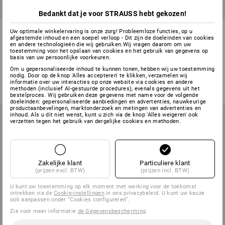
Bedankt dat je voor STRAUSS hebt gekozen!
STRAUSSbox small
Eerste hulp set voor
Uw optimale winkelervaring is onze zorg! Probleemloze functies, op u
bedrijfsverbanddozen DIN 13
bouwvakkers
afgestemde inhoud en een soepel verloop - Dit zijn de doeleinden van cookies
en andere technologieën die wij gebruiken.Wij vragen daarom om uw
157
toestemming voor het opslaan van cookies en het gebruik van gegevens op
basis van uw persoonlijke voorkeuren.
1
variant
1
variant
Om u gepersonaliseerde inhoud te kunnen tonen, hebben wij uw toestemming
v.a.
€ 30,13
€ 5,93
nodig. Door op de knop 'Alles accepteren' te klikken, verzamelen wij
(incl. BTW) v.a. 6 stuks
(incl. BTW)
informatie over uw interacties op onze website via cookies en andere
methoden (inclusief AI-gestuurde procedures), evenals gegevens uit het
bestelproces. Wij gebruiken deze gegevens met name voor de volgende
doeleinden: gepersonaliseerde aanbiedingen en advertenties, nauwkeurige
productaanbevelingen, marktonderzoek en metingen van advertenties en
inhoud. Als u dit niet wenst, kunt u zich via de knop 'Alles weigeren' ook
verzetten tegen het gebruik van dergelijke cookies en methoden.
Zakelijke klant
Particuliere klant
(prijzen excl. BTW)
(prijzen incl. BTW)
U kunt uw toestemming op elk moment met werking voor de toekomst
intrekken via de
Cookie-instellingen
in ons privacybeleid. U kunt uw keuze
ook aanpassen onder “Cookies configureren”.
Zie voor meer informatie
de Gegevensbescherming
.