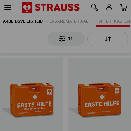
ARBEIDSVEILIGHEID
EHBO | VERBANDMATERIAAL
KOFFER | KASTEN
11
11