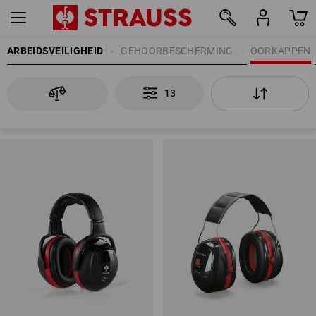
ARBEIDSVEILIGHEID
GEHOORBESCHERMING
OORKAPPEN
13
13