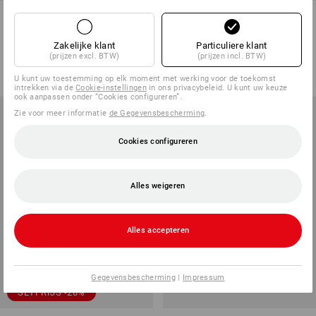
e.s. Gehoorbeschermers 2H
3M Peltor Gehoorbeschermers
Optime I
Zakelijke klant
Particuliere klant
1
kleur
1
variant
(prijzen excl. BTW)
(prijzen incl. BTW)
v.a.
€ 16,82
v.a.
€ 18,51
(incl. BTW) v.a. 20 stuks
(incl. BTW) v.a. 10 stuks
U kunt uw toestemming op elk moment met werking voor de toekomst
intrekken via de
Cookie-instellingen
in ons privacybeleid. U kunt uw keuze
ook aanpassen onder “Cookies configureren”.
Zie voor meer informatie
de Gegevensbescherming
.
Cookies configureren
Alles weigeren
Alles accepteren
Gegevensbescherming
|
Impressum
SETPRIJS -28%