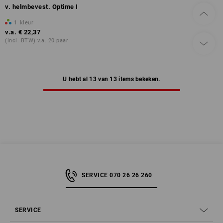
v. helmbevest. Optime I
1
kleur
v.a.
€ 22,37
(incl. BTW) v.a. 20 paar
U hebt al 13 van 13 items bekeken.
SERVICE 070 26 26 260
SERVICE