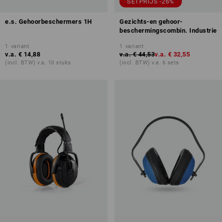
SETPRIJS -26%
e.s. Gehoorbeschermers 1H
Gezichts-en gehoor-
beschermingscombin. Industrie
1
variant
1
variant
v.a.
€ 14,88
v.a.
€ 44,53
v.a.
€ 32,55
(incl. BTW) v.a. 10 stuks
(incl. BTW) v.a. 6 sets