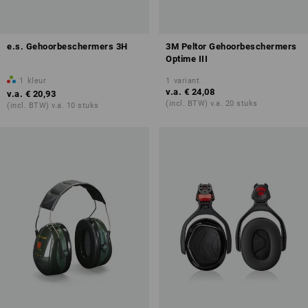
e.s. Gehoorbeschermers 3H
3M Peltor Gehoorbeschermers
Optime III
1
kleur
1
variant
v.a.
€ 24,08
v.a.
€ 20,93
(incl. BTW) v.a. 20 stuks
(incl. BTW) v.a. 10 stuks