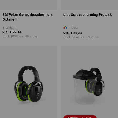
3M Peltor Gehoorbeschermers
e.s. Oorbescherming Protos®
Optime II
1
variant
1
kleur
v.a.
€ 22,14
v.a.
€ 48,28
(incl. BTW) v.a. 20 stuks
(incl. BTW) v.a. 10 stuks