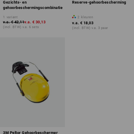
Gezichts- en
Reserve-gehoorbescherming
gehoorbeschermingscombinatie
1
variant
2
kleuren
v.a.
€ 42,11
v.a.
€ 30,13
v.a.
€ 18,03
(incl. BTW) v.a. 6 sets
(incl. BTW) v.a. 3 paar
3M Peltor Gehoorbeschermer