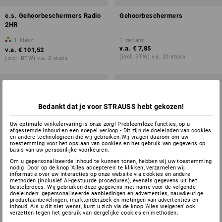
e.s. Gehoorbeschermers Radio
Gehoorbeschermers
2HR
1
kleur
1
variant
v.a.
€ 7,85
v.a.
€ 101,52
(incl. BTW) v.a. 20 stuks
(incl. BTW) v.a. 2 stuks
Bedankt dat je voor STRAUSS hebt gekozen!
Uw optimale winkelervaring is onze zorg! Probleemloze functies, op u
afgestemde inhoud en een soepel verloop - Dit zijn de doeleinden van cookies
en andere technologieën die wij gebruiken.Wij vragen daarom om uw
toestemming voor het opslaan van cookies en het gebruik van gegevens op
basis van uw persoonlijke voorkeuren.
Om u gepersonaliseerde inhoud te kunnen tonen, hebben wij uw toestemming
nodig. Door op de knop 'Alles accepteren' te klikken, verzamelen wij
informatie over uw interacties op onze website via cookies en andere
methoden (inclusief AI-gestuurde procedures), evenals gegevens uit het
bestelproces. Wij gebruiken deze gegevens met name voor de volgende
doeleinden: gepersonaliseerde aanbiedingen en advertenties, nauwkeurige
productaanbevelingen, marktonderzoek en metingen van advertenties en
inhoud. Als u dit niet wenst, kunt u zich via de knop 'Alles weigeren' ook
verzetten tegen het gebruik van dergelijke cookies en methoden.