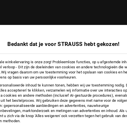
Bedankt dat je voor STRAUSS hebt gekozen!
le winkelervaring is onze zorg! Probleemloze functies, op u afgestemde in
l verloop - Dit zijn de doeleinden van cookies en andere technologieën die w
.Wij vragen daarom om uw toestemming voor het opslaan van cookies en he
ens op basis van uw persoonlijke voorkeuren.
rsonaliseerde inhoud te kunnen tonen, hebben wij uw toestemming nodig. 
Alles accepteren' te klikken, verzamelen wij informatie over uw interacties o
ia cookies en andere methoden (inclusief AI-gestuurde procedures), evenal
uit het bestelproces. Wij gebruiken deze gegevens met name voor de volge
n: gepersonaliseerde aanbiedingen en advertenties, nauwkeurige
nbevelingen, marktonderzoek en metingen van advertenties en inhoud. Als u 
t u zich via de knop 'Alles weigeren' ook verzetten tegen het gebruik van der
en methoden.