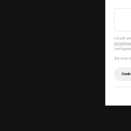
U kunt uw
instelling
configure
Zie voor 
Cooki