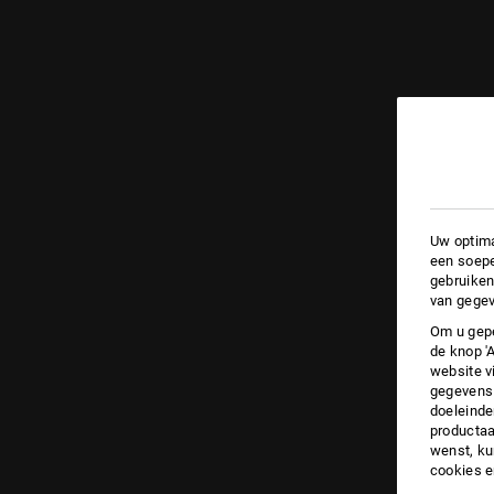
Uw optima
een soepe
gebruiken
van gegev
Om u gepe
de knop '
website v
gegevens 
doeleinde
productaa
wenst, kun
cookies 