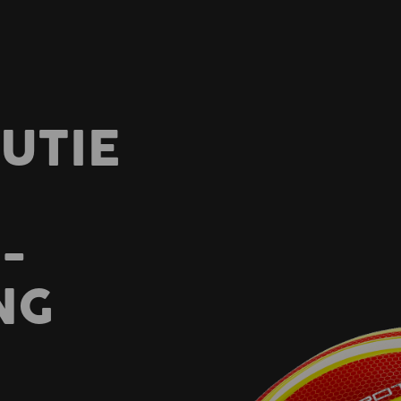
UTIE
-
NG