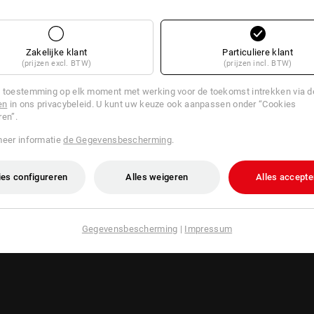
Zakelijke klant
Particuliere klant
(prijzen excl. BTW)
(prijzen incl. BTW)
 toestemming op elk moment met werking voor de toekomst intrekken via 
en
in ons privacybeleid. U kunt uw keuze ook aanpassen onder “Cookies
ren”.
meer informatie
de Gegevensbescherming
.
es configureren
Alles weigeren
Alles accepte
Gegevensbescherming
|
Impressum