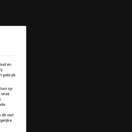
houd en
ij
t gebruik
Door op
p onze
s
nde
dit niet
gelijke