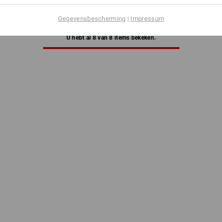
.a. 2 pakken
1
variant
(incl. BTW) v.a. 4 pakken
Gegevensbescherming
|
Impressum
U hebt al 8 van 8 items bekeken.