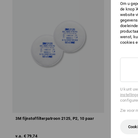
Om u gepe
de knop '
website v
gegevens 
doeleinde
productaa
wenst, kun
cookies 
U kunt uw
instelling
configure
Zie voor 
3M fijnstoffilterpatroon 2125, P2, 10 paar
3M Fijnstofv
Cooki
v.a.
€ 79,74
v.a.
€ 66,43