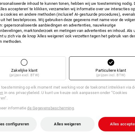
rsonaliseerde inhoud te kunnen tonen, hebben wij uw toestemming nodig. 
Alles accepteren' te klikken, verzamelen wij informatie over uw interacties o
ia cookies en andere methoden (inclusief AI-gestuurde procedures), evenal
uit het bestelproces. Wij gebruiken deze gegevens met name voor de volge
n: gepersonaliseerde aanbiedingen en advertenties, nauwkeurige
nbevelingen, marktonderzoek en metingen van advertenties en inhoud. Als u 
t u zich via de knop 'Alles weigeren' ook verzetten tegen het gebruik van der
en methoden.
Zakelijke klant
Particuliere klant
(prijzen excl. BTW)
(prijzen incl. BTW)
 toestemming op elk moment met werking voor de toekomst intrekken via 
en
in ons privacybeleid. U kunt uw keuze ook aanpassen onder “Cookies
ren”.
meer informatie
de Gegevensbescherming
.
oorfilter 5925 P2, 10 paar
3M Vizierbeschermingsfolie 688
es configureren
Alles weigeren
Alles accepte
v.a.
€ 42,23