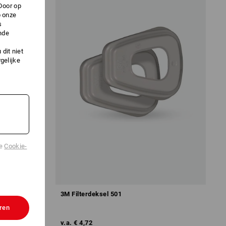
Door op
p onze
s
nde
dit niet
gelijke
de
Cookie-
5, 25 stuks
3M Filterdeksel 501
ren
v.a.
€ 4,72