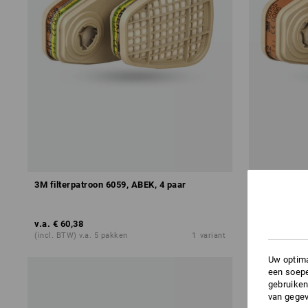
3M filterpatroon 6059, ABEK, 4 paar
3M Filterpat
v.a.
€ 60,38
v.a.
€ 56,75
(incl. BTW) v.a. 5 pakken
1
variant
(incl. BTW) v
Uw optima
een soepe
gebruiken
van gegev