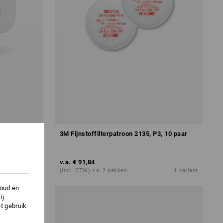
0 stuks
3M Fijnstoffilterpatroon 2135, P3, 10 paar
v.a.
€ 91,84
1
variant
(incl. BTW) v.a. 2 pakken
1
variant
houd en
ij
t gebruik