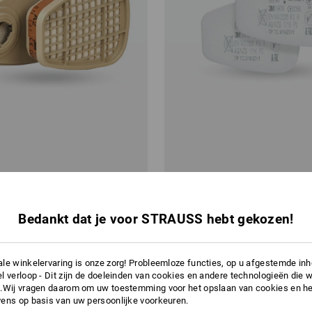
roon 6055, A2, 4 paar
3M Fijnstofvoorfilter 5935 P3, 1
Bedankt dat je voor STRAUSS hebt gekozen!
v.a.
€ 84,58
.a. 5 pakken
1
variant
(incl. BTW) v.a. 2 pakken
le winkelervaring is onze zorg! Probleemloze functies, op u afgestemde in
l verloop - Dit zijn de doeleinden van cookies en andere technologieën die w
.Wij vragen daarom om uw toestemming voor het opslaan van cookies en he
ens op basis van uw persoonlijke voorkeuren.