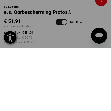
#
7576584
e.s. Oorbescherming Protos®
€ 51,91
incl. BTW
excl. verzendkosten
v.a. 1 stuk:
€ 51,91
v.a. 3 stuks:
€ 50,70
v.a. 10 stuks:
€ 48,28
Levertijd ca. 3-5 werkdagen
KLEUR
zwart
Kwantumkorting
v.a. 1 stuk
v.a. 3 stuks
v.a. 10 stuks
Besparingen:
Besparingen:
Besparingen: