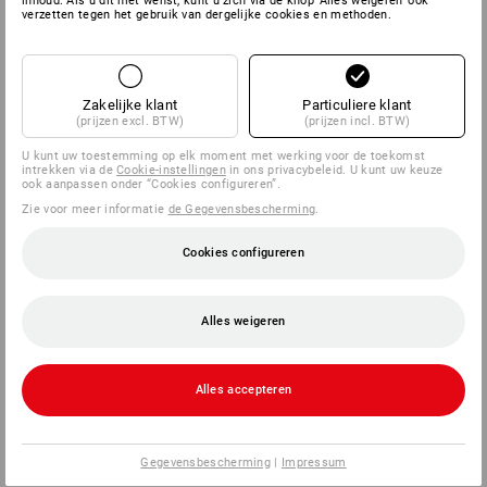
inhoud. Als u dit niet wenst, kunt u zich via de knop 'Alles weigeren' ook
verzetten tegen het gebruik van dergelijke cookies en methoden.
Zakelijke klant
Particuliere klant
(prijzen excl. BTW)
(prijzen incl. BTW)
U kunt uw toestemming op elk moment met werking voor de toekomst
intrekken via de
Cookie-instellingen
in ons privacybeleid. U kunt uw keuze
ook aanpassen onder “Cookies configureren”.
Zie voor meer informatie
de Gegevensbescherming
.
Cookies configureren
Alles weigeren
Alles accepteren
Gegevensbescherming
|
Impressum