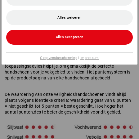
+ alle toepassingswaarden in één oogopslag
Alles weigeren
+ puntensysteem op basis van ervaringswaarden
+ kinderlijk eenvoudig de optimale handschoen vinden
Alles accepteren
Eén klik, één blik -
zo vind je de perfecte handschoen
Aan werkhandschoenen worden veel eisen gesteld – ze moeten
Gegevensbescherming
|
Impressum
in ieder geval tegen veel dingen bestand zijn! Ons
toepassingsadvies helpt je, om gemakkelijk de perfecte
handschoen voor je vakgebied te vinden. Het puntensysteem is
op de productpagina van elke handschoen afgebeeld.
De waardering van onze veiligheidshandschoenen vindt altijd
plaats volgens identieke criteria: Waardering gaat van 0 punten
= niet geschikt tot 5 punten = beste geschikt. Hoe hoger het
aantal punten,des te beter de geschiktheid voor dit gebied.