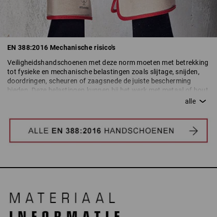
EN 388:2016 Mechanische risico's
Veiligheidshandschoenen met deze norm moeten met betrekking
tot fysieke en mechanische belastingen zoals slijtage, snijden,
doordringen, scheuren of zaagsnede de juiste bescherming
bieden. Deze belastingen kunnen bij het werk met metaal of hout
evenals bij werkzaamheden optreden, waarbij de handen tegen
mechanisch letsel beschermd moeten worden. Bovendien
moeten ze ook aan de voorschriften m.b.t. het elektrische
geleidingsvermogen van veiligheidshandschoenen voldoen.
Veiligheidshandschoenen tegen mechanische risico's moeten
aan ten minste een van de in de tabel genoemde
beoordelingscriteria voldoen. De prikbestendige
werkhandschoenen van Strauss voldoen aan de hoogste
veiligheidsnormen.
Veiligheidshandschoenen worden op verschillende criteria
getest. Welke beoordelingscriteria een veiligheidshandschoen
binnen de betreffende testcriteria bereikt, kan aan het pictogram