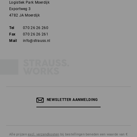
Logistiek Park Moerdijk
Exportweg 3
4782 JA Moerdijk
Tel
070 26 26 260
Fax
070 26 26 261
Mail
info@strauss.nl
NEWSLETTER AANMELDING
Alle prijzen
excl. verzendkosten
bij bestellingen beneden een waarde van €