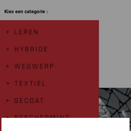
- lage fijngevoeligheid
Kies een categorie :
Hoe hoger het cijfer, hoe beter het testresultaat.
x = dit criterium is niet getest.