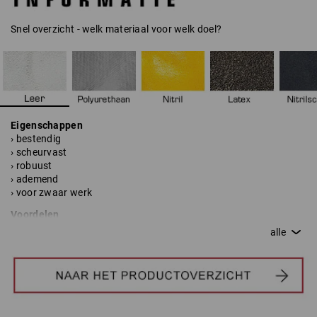
op de productpagina worden afgelezen.
Snel overzicht - welk materiaal voor welk doel?
Eigenschappen
› bestendig
› scheurvast
› robuust
› ademend
› voor zwaar werk
Voordelen
+ goede mechanische bescherming
+ natuurproduct met hoge robuustheid
+ goede natgrip
+ bestendig tegen warmte
Nadelen
- grove pasvorm