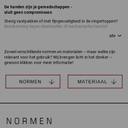
De handen zijn je gereedschappen -
sluit geen compromissen
Stevig vastpakken of met fijngevoeligheid in de vingertoppen?
Bescherming tegen chemicaliën of mechanische risico's?
Misschien zelfs wel allemaal tegelijk? Handschoenen van
Strauss zijn er voor alle veiligheidseisen en toepassingsgebieden.
Met doordachte filteropties en praktische
beslissingshulpmiddelen vind je moeiteloos de handschoen, die
Zoveel verschillende normen en materialen – maar welke zijn
je bij de dagelijks activiteiten optimaal ondersteunt en
relevant voor het gebruik? Wij brengen licht in het donker –
beschermt!
gewoon klikken voor meer informatie!
e.s. handschoenen –
de hoogste kwaliteit voor je handen!
+ hoogwaardige materialen
+ eersteklas verwerking
+ de best mogelijke bescherming
+ maximaal comfort