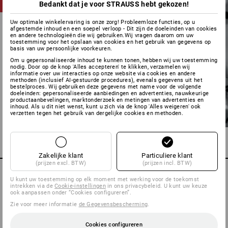
Bedankt dat je voor STRAUSS hebt gekozen!
Uw optimale winkelervaring is onze zorg! Probleemloze functies, op u
afgestemde inhoud en een soepel verloop - Dit zijn de doeleinden van cookies
en andere technologieën die wij gebruiken.Wij vragen daarom om uw
toestemming voor het opslaan van cookies en het gebruik van gegevens op
basis van uw persoonlijke voorkeuren.
Om u gepersonaliseerde inhoud te kunnen tonen, hebben wij uw toestemming
nodig. Door op de knop 'Alles accepteren' te klikken, verzamelen wij
informatie over uw interacties op onze website via cookies en andere
methoden (inclusief AI-gestuurde procedures), evenals gegevens uit het
bestelproces. Wij gebruiken deze gegevens met name voor de volgende
doeleinden: gepersonaliseerde aanbiedingen en advertenties, nauwkeurige
productaanbevelingen, marktonderzoek en metingen van advertenties en
inhoud. Als u dit niet wenst, kunt u zich via de knop 'Alles weigeren' ook
verzetten tegen het gebruik van dergelijke cookies en methoden.
Zakelijke klant
Particuliere klant
(prijzen excl. BTW)
(prijzen incl. BTW)
U kunt uw toestemming op elk moment met werking voor de toekomst
intrekken via de
Cookie-instellingen
in ons privacybeleid. U kunt uw keuze
ook aanpassen onder “Cookies configureren”.
Zie voor meer informatie
de Gegevensbescherming
.
Cookies configureren