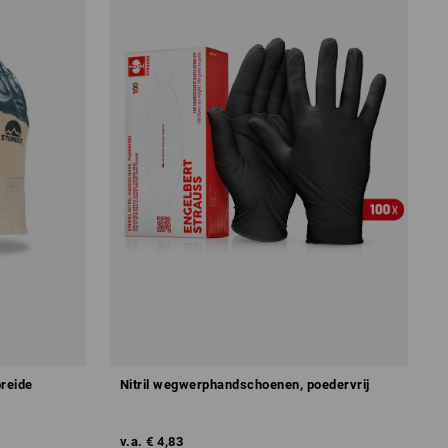
breide
Nitril wegwerphandschoenen, poedervrij
v.a.
€ 4,83