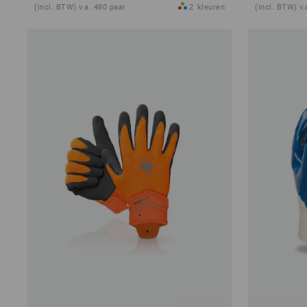
(incl. BTW) v.a. 480 paar
2
kleuren
(incl. BTW) v.