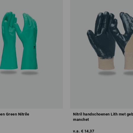
n Green Nitrile
Nitril handschoenen Lith met ge
manchet
v.a.
€ 14,37