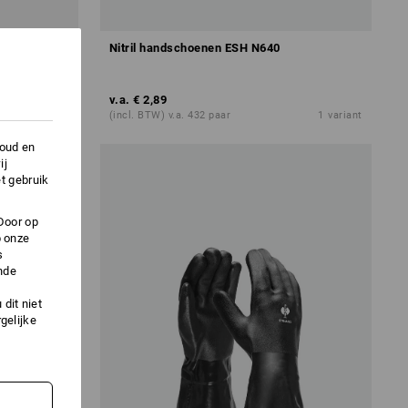
Nitril handschoenen ESH N640
v.a.
€ 2,89
1
variant
(incl. BTW) v.a. 432 paar
1
variant
houd en
ij
t gebruik
Door op
p onze
s
nde
dit niet
gelijke