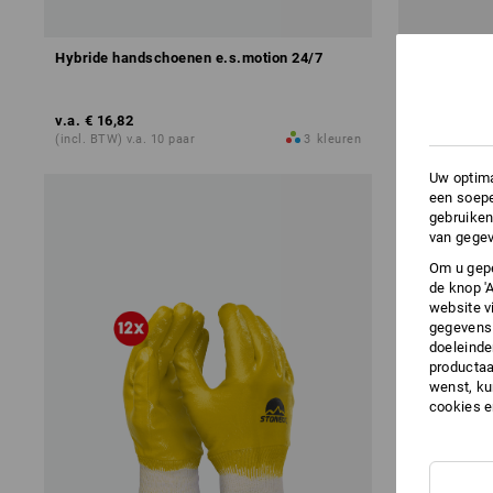
Hybride handschoenen e.s.motion 24/7
Nitriel han
v.a.
€ 16,82
v.a.
€ 2,89
(incl. BTW) v.a. 10 paar
3
kleuren
(incl. BTW) v.
Uw optima
een soepe
gebruiken
van gegev
Om u gepe
de knop '
website v
gegevens 
doeleinde
productaa
wenst, kun
cookies 