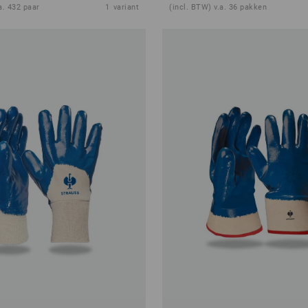
a. 432 paar
1
variant
(incl. BTW) v.a. 36 pakken