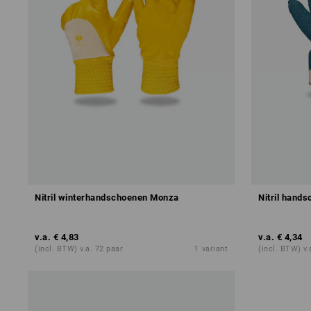
Nitril winterhandschoenen Monza
Nitril hand
v.a.
€ 4,83
v.a.
€ 4,34
(incl. BTW) v.a. 72 paar
1
variant
(incl. BTW) v.