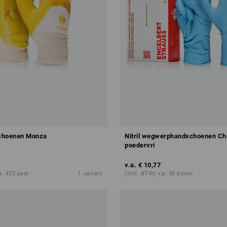
schoenen Monza
Nitril wegwerphandschoenen Che
poedervri
v.a.
€ 10,77
a. 432 paar
1
variant
(incl. BTW) v.a. 30 boxen