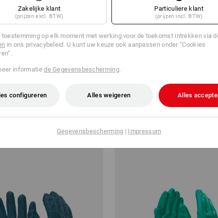
Zakelijke klant
Particuliere klant
(prijzen excl. BTW)
(prijzen incl. BTW)
 toestemming op elk moment met werking voor de toekomst intrekken via 
en
in ons privacybeleid. U kunt uw keuze ook aanpassen onder “Cookies
ren”.
meer informatie
de Gegevensbescherming
.
choenen Lith met kap,per 12
Nitril-warmtehandschoenen Cru
es configureren
Alles weigeren
Alles accepte
v.a.
€ 16,93
.a. 48 pakken
1
variant
(incl. BTW) v.a. 72 paar
Gegevensbescherming
|
Impressum