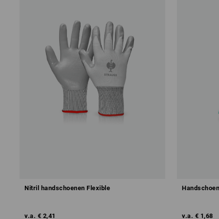
Nitril handschoenen Flexible
Handschoene
v.a.
€ 2,41
v.a.
€ 1,68