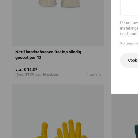
U kunt uw
instelling
configure
Zie voor 
Nitril handschoenen Basic,volledig
Nitril hands
gecoat,per 12
Cooki
v.a.
€ 14,37
v.a.
€ 14,37
(incl. BTW) v.a. 48 pakken
1
variant
(incl. BTW) v