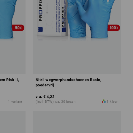
m Risk II,
Nitril wegwerphandschoenen Basic,
poedervrij
v.a.
€ 4,22
1
variant
(incl. BTW) v.a. 30 boxen
1
kleur