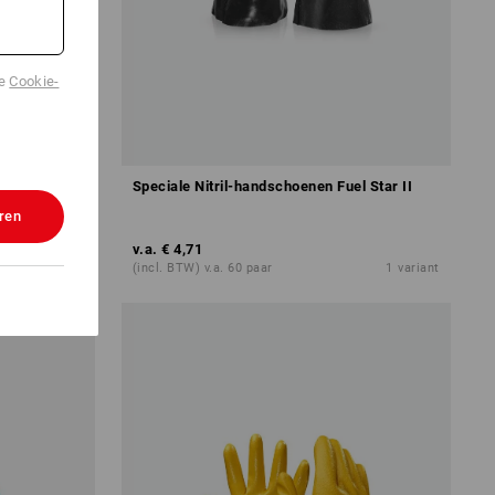
de
Cookie-
sader-Flex™
Speciale Nitril-handschoenen Fuel Star II
ren
v.a.
€ 4,71
1
variant
(incl. BTW) v.a. 60 paar
1
variant