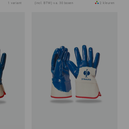
1
variant
(incl. BTW) v.a. 30 boxen
2
kleuren