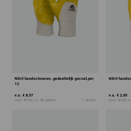
Nitril handschoenen, gedeeltelijk gecoat,per
Nitril hand
12
v.a.
€ 8,57
v.a.
€ 2,65
(incl. BTW) v.a. 48 pakken
1
variant
(incl. BTW) v.