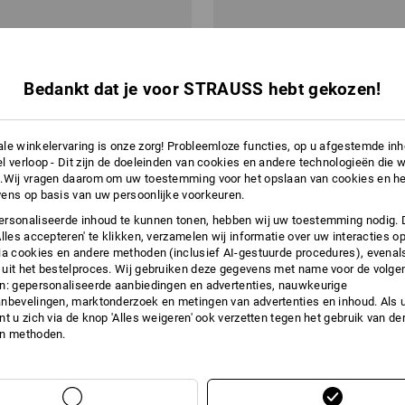
dschoenen ESH N660
Nitril handschoenen ESH N630
Bedankt dat je voor STRAUSS hebt gekozen!
v.a.
€ 3,13
a. 432 paar
1
variant
(incl. BTW) v.a. 432 paar
le winkelervaring is onze zorg! Probleemloze functies, op u afgestemde in
l verloop - Dit zijn de doeleinden van cookies en andere technologieën die w
.Wij vragen daarom om uw toestemming voor het opslaan van cookies en he
ens op basis van uw persoonlijke voorkeuren.
rsonaliseerde inhoud te kunnen tonen, hebben wij uw toestemming nodig. 
Alles accepteren' te klikken, verzamelen wij informatie over uw interacties o
ia cookies en andere methoden (inclusief AI-gestuurde procedures), evenal
uit het bestelproces. Wij gebruiken deze gegevens met name voor de volge
n: gepersonaliseerde aanbiedingen en advertenties, nauwkeurige
nbevelingen, marktonderzoek en metingen van advertenties en inhoud. Als u 
t u zich via de knop 'Alles weigeren' ook verzetten tegen het gebruik van der
en methoden.