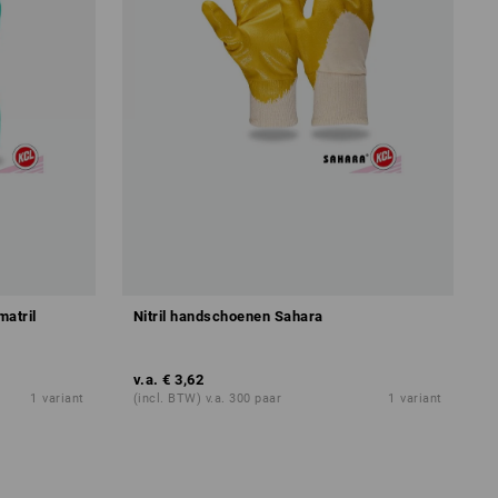
matril
Nitril handschoenen Sahara
v.a.
€ 3,62
1
variant
(incl. BTW) v.a. 300 paar
1
variant