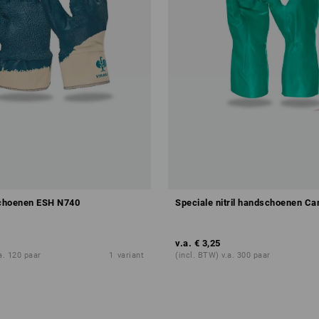
schoenen ESH N740
Speciale nitril handschoenen Ca
v.a.
€ 3,25
a. 120 paar
1
variant
(incl. BTW) v.a. 300 paar