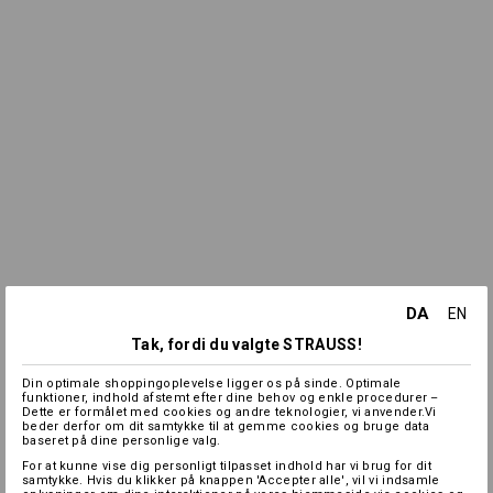
DA
EN
Tak, fordi du valgte STRAUSS!
Din optimale shoppingoplevelse ligger os på sinde. Optimale
funktioner, indhold afstemt efter dine behov og enkle procedurer –
Dette er formålet med cookies og andre teknologier, vi anvender.Vi
beder derfor om dit samtykke til at gemme cookies og bruge data
baseret på dine personlige valg.
For at kunne vise dig personligt tilpasset indhold har vi brug for dit
samtykke. Hvis du klikker på knappen 'Accepter alle', vil vi indsamle