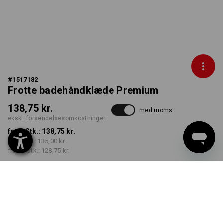
#
1517182
Frotte badehåndklæde Premium
138,75 kr.
med moms
ekskl. forsendelsesomkostninger
fra 1 Stk.:
138,75 kr.
fra 5 Stk.:
135,00 kr.
fra 20 Stk.:
128,75 kr.
Leveringstid ca. 3-6
hverdage
FARVE
vælg