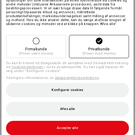
oplysninger om dine interaktioner på vores hjemmeside via cookies og
andre metoder (inklusive AI-baserede procedurer), samt data fra
bestillingsprocessen. Vi vil især bruge disse data til følgende formål:
personligt tilpassede tilbud og annoncer, målrettede
produktanbefalinger, markedsundersøgelser samt måling af annoncer
og indhold. Hvis du ikke ønsker dette, kan du vælge at afvise brugen af
sådanne cookies og metoder ved at klikke på knappen 'Afvis alle'.
Firmakunde
Privatkunde
(Priser uden moms)
(Priser med moms)
Du kan til enhver tid tilbagekalde dit samtykke med fremadrettet virkning
via
Cookieindstillinger
i vores privatlivspolitik. Du kan også tilpasse dit
valg under ”Konfigurer cookies”.
Yderligere informationer, se
databeskyttelseserklæring
.
Konfigurer cookies
Afvis alle
Accepter alle