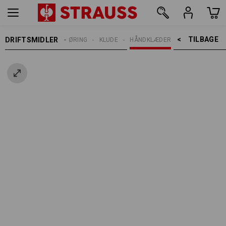
TILBAGE    >
DRIFTSMIDLER
RENGØRING
KLUDE
HÅNDKLÆDER