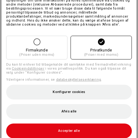
oplysninger om dine interaktioner på vores hjemmeside via cookies og
andre metoder (inklusive AI-baserede procedurer), samt data fra
bestillingsprocessen. Vi vil især bruge disse data til følgende formål:
personligt tilpassede tilbud og annoncer, målrettede
produktanbefalinger, markedsundersøgelser samt måling af annoncer
og indhold. Hvis du ikke ønsker dette, kan du vælge at afvise brugen af
sådanne cookies og metoder ved at klikke på knappen 'Afvis alle'.
Firmakunde
Privatkunde
(Priser uden moms)
(Priser med moms)
Du kan til enhver tid tilbagekalde dit samtykke med fremadrettet virkning
via
Cookieindstillinger
i vores privatlivspolitik. Du kan også tilpasse dit
valg under ”Konfigurer cookies”.
Yderligere informationer, se
databeskyttelseserklæring
.
Konfigurer cookies
Afvis alle
Accepter alle