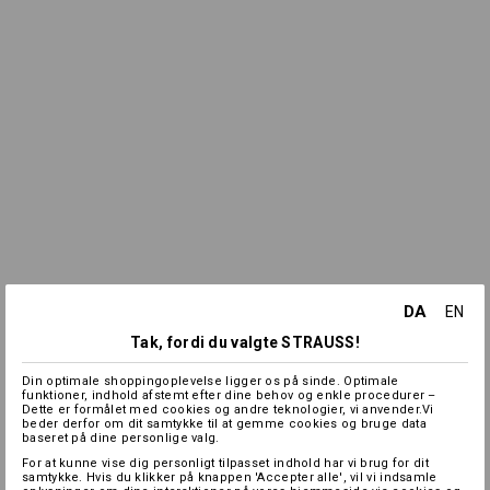
DA
EN
Tak, fordi du valgte STRAUSS!
Din optimale shoppingoplevelse ligger os på sinde. Optimale
funktioner, indhold afstemt efter dine behov og enkle procedurer –
Dette er formålet med cookies og andre teknologier, vi anvender.Vi
beder derfor om dit samtykke til at gemme cookies og bruge data
baseret på dine personlige valg.
For at kunne vise dig personligt tilpasset indhold har vi brug for dit
samtykke. Hvis du klikker på knappen 'Accepter alle', vil vi indsamle