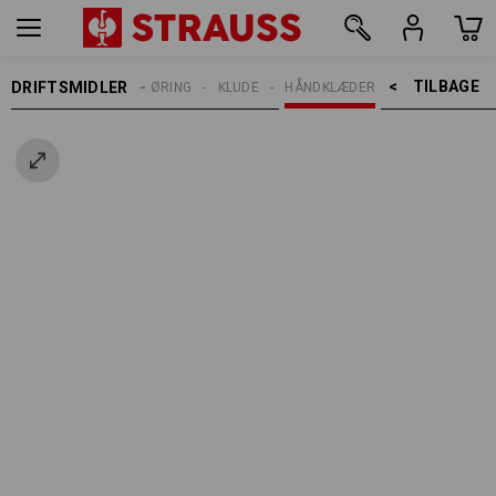
TILBAGE    >
DRIFTSMIDLER
RENGØRING
KLUDE
HÅNDKLÆDER