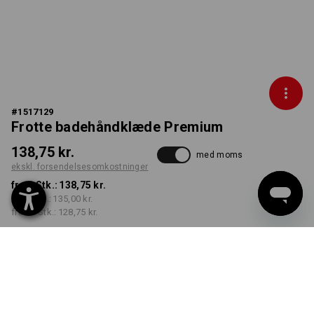
#
1517129
Frotte badehåndklæde Premium
138,75 kr.
med moms
ekskl. forsendelsesomkostninger
fra 1 Stk.:
138,75 kr.
fra 5 Stk.:
135,00 kr.
fra 20 Stk.:
128,75 kr.
Leveringstid ca. 3-6
hverdage
FARVE
vælg