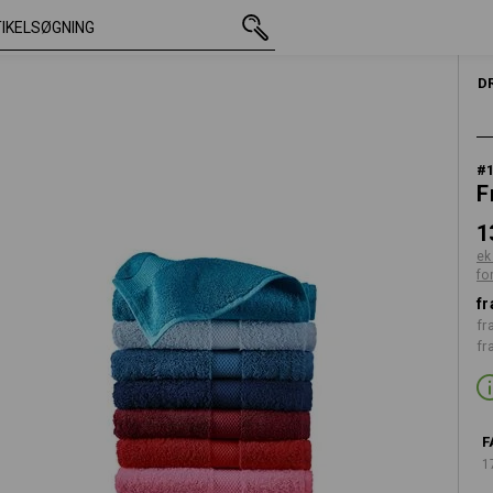
med moms
138,75 kr.
mørkeblå
ekskl. forsendelsesomkostninge
D
#
F
1
ek
fo
fr
fr
fr
F
1