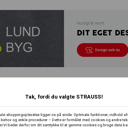
Hurtigt & nemt
DIT EGET DE
Design selv nu
INFO
Tak, fordi du valgte STRAUSS!
BESKRIVELSE
ale shoppingoplevelse ligger os på sinde. Optimale funktioner, indhold a
e behov og enkle procedurer – Dette er formålet med cookies og andre tek
er.Vi beder derfor om dit samtykke til at gemme cookies og bruge data ba
Særligt
vamsede, bløde, slidstærke