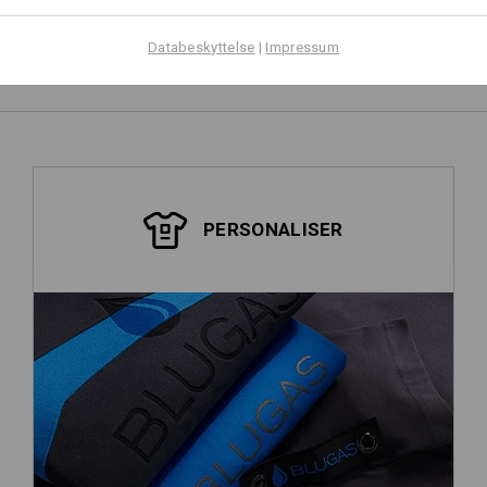
Udform selv
Databeskyttelse
|
Impressum
PERSONALISER