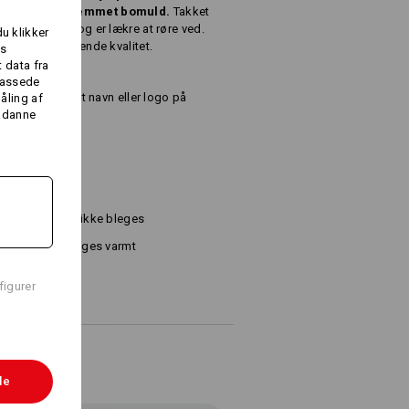
r er af
ren, kæmmet bomuld.
Takket
tor sugeevne og er lækre at røre ved.
du klikker
d denne enestående kvalitet.
es
 data fra
lpassede
n vi brodere dit navn eller logo på
åling af
sådanne
²)
Må ikke bleges
Stryges varmt
figurer
le