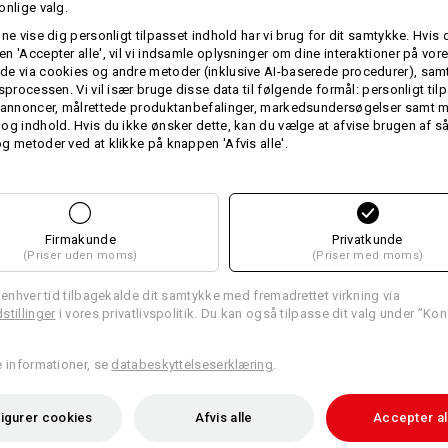
onlige valg.
førsteklasses frottegæstehåndklæde
være materialets vægt har de meget s
nne vise dig personligt tilpasset indhold har vi brug for dit samtykke. Hvis 
Forkæl dig selv eller dine kunder me
n 'Accepter alle', vil vi indsamle oplysninger om dine interaktioner på vor
e via cookies og andre metoder (inklusive AI-baserede procedurer), samt
Størrelse: 140 x 70 cm
gsprocessen. Vi vil især bruge disse data til følgende formål: personligt ti
For at give dem et personligt præg ka
 annoncer, målrettede produktanbefalinger, markedsundersøgelser samt m
og indhold. Hvis du ikke ønsker dette, kan du vælge at afvise brugen af 
håndklæderne.
g metoder ved at klikke på knappen 'Afvis alle'.
Materiale:
Overstof
100
%
Bomuld
(ca. 540 g/m
Plejeanvisning:
Firmakunde
Privatkunde
Maskinvask 60 °C
(Priser uden moms)
(Priser med moms)
Tørretumbles
l enhver tid tilbagekalde dit samtykke med fremadrettet virkning via
Må ikke renses kemisk
stillinger
i vores privatlivspolitik. Du kan også tilpasse dit valg under ”Kon
e informationer, se
databeskyttelseserklæring
.
igurer cookies
Afvis alle
Accepter al
Individualisering: