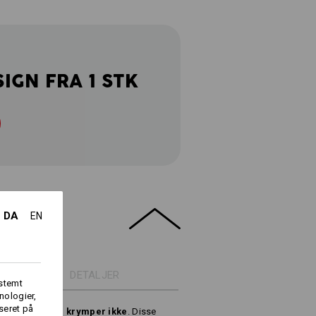
SIGN FRA 1 STK
DA
EN
DETALJER
fstemt
nologier,
seret på
 og pillingfri, krymper ikke
. Disse