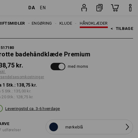
DA
EN
r
Stk.
RIFTSMIDLER
RENGØRING
KLUDE
HÅNDKLÆDER
<   
TILBAGE
1517180
rotte badehåndklæde Premium
38,75 kr.
med moms
skl.
rsendelsesomkostninger
a 1 Stk.:
138,75 kr.
a 5 Stk.:
135,00 kr.
a 20 Stk.:
128,75 kr.
Leveringstid ca. 3-6 hverdage
ARVE
mørkeblå
7 udførelser