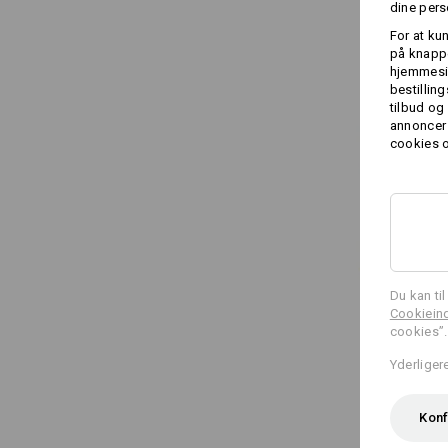
dine pers
For at ku
på knappe
hjemmesid
bestillin
tilbud og
annoncer 
cookies o
Du kan ti
Cookieind
cookies”.
Yderliger
Konf