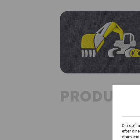
PRODUKT
Din optim
efter din
vi anvend