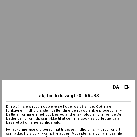
DA
EN
Tak, fordi du valgte STRAUSS!
Din optimale shoppingoplevelse ligger os på sinde. Optimale
funktioner, indhold afstemt efter dine behov og enkle procedurer –
Dette er formålet med cookies og andre teknologier, vi anvender.Vi
beder derfor om dit samtykke til at gemme cookies og bruge data
baseret på dine personlige valg.
For at kunne vise dig personligt tilpasset indhold har vi brug for dit
samtykke. Hvis du klikker på knappen 'Accepter alle', vil vi indsamle