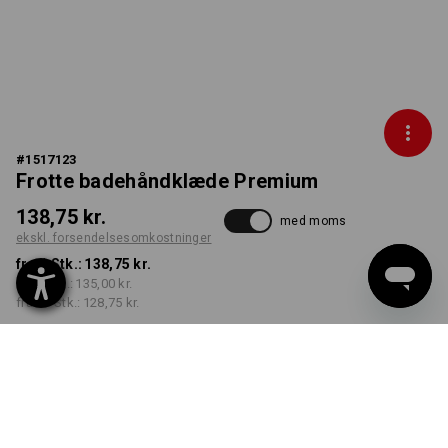
#
1517123
Frotte badehåndklæde Premium
138,75 kr.
med moms
ekskl. forsendelsesomkostninger
fra 1 Stk.:
138,75 kr.
fra 5 Stk.:
135,00 kr.
fra 20 Stk.:
128,75 kr.
Leveringstid ca. 3-6
hverdage
FARVE
vælg