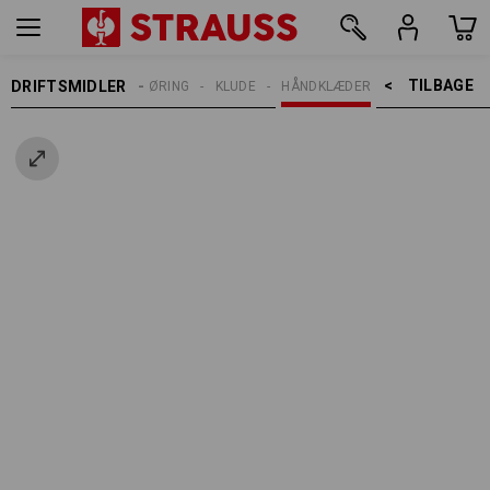
TILBAGE    >
DRIFTSMIDLER
RENGØRING
KLUDE
HÅNDKLÆDER