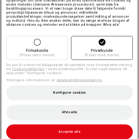
oplysninger om dine interaktioner på vores hjemmeside via cookies og
andre metoder (inklusive AI-baserede procedurer), samt data fra
bestillingsprocessen. Vi vil især bruge disse data til følgende formål:
personligt tilpassede tilbud og annoncer, målrettede
produktanbefalinger, markedsundersøgelser samt måling af annoncer
og indhold. Hvis du ikke ønsker dette, kan du vælge at afvise brugen af
sådanne cookies og metoder ved at klikke på knappen 'Afvis alle'.
Firmakunde
Privatkunde
(Priser uden moms)
(Priser med moms)
Du kan til enhver tid tilbagekalde dit samtykke med fremadrettet virkning
via
Cookieindstillinger
i vores privatlivspolitik. Du kan også tilpasse dit
valg under ”Konfigurer cookies”.
Yderligere informationer, se
databeskyttelseserklæring
.
Konfigurer cookies
Afvis alle
Accepter alle