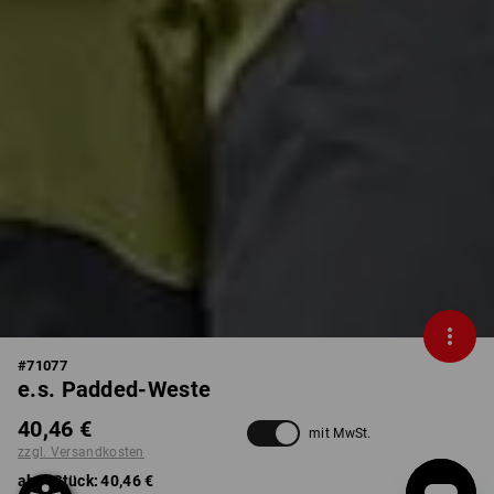
#
71077
e.s. Padded-Weste
40,46 €
mit MwSt.
zzgl. Versandkosten
ab 1 Stück:
40,46 €