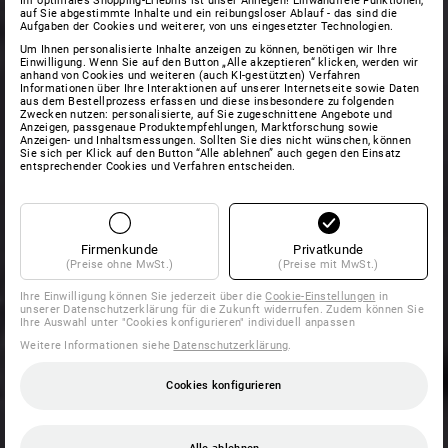
Ihr optimales Shopping-Erlebnis ist unser Anliegen! Einwandfreie Funktionen,
auf Sie abgestimmte Inhalte und ein reibungsloser Ablauf - das sind die
Aufgaben der Cookies und weiterer, von uns eingesetzter Technologien.
Um Ihnen personalisierte Inhalte anzeigen zu können, benötigen wir Ihre
Einwilligung. Wenn Sie auf den Button „Alle akzeptieren“ klicken, werden wir
anhand von Cookies und weiteren (auch KI-gestützten) Verfahren
Informationen über Ihre Interaktionen auf unserer Internetseite sowie Daten
aus dem Bestellprozess erfassen und diese insbesondere zu folgenden
Zwecken nutzen: personalisierte, auf Sie zugeschnittene Angebote und
Anzeigen, passgenaue Produktempfehlungen, Marktforschung sowie
Anzeigen- und Inhaltsmessungen. Sollten Sie dies nicht wünschen, können
Sie sich per Klick auf den Button “Alle ablehnen” auch gegen den Einsatz
entsprechender Cookies und Verfahren entscheiden.
Firmenkunde
Privatkunde
(Preise ohne MwSt.)
(Preise mit MwSt.)
Ihre Einwilligung können Sie jederzeit über die
Cookie-Einstellungen
in
unserer Datenschutzerklärung für die Zukunft widerrufen. Zudem können Sie
Ihre Auswahl unter "Cookies konfigurieren" individuell anpassen
Weitere Informationen siehe
Datenschutzerklärung
.
Cookies konfigurieren