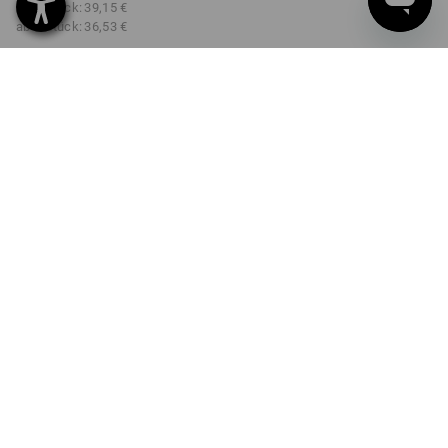
ab 3 Stück:
39,15 €
ab 6 Stück:
36,53 €
nicht verfügbar im
Lieferzeit ca. 2-4 Werktage
Workwearstore
FARBE
GRÖSSE
2XL
wählen
wählen
schwarz
Mengenrabatt
ab 1 Stück
ab 3 Stück
ab 6 Stück
Ersparnis:
Ersparnis:
Ersparnis:
0
%/
Stück
3
%/
Stück
10
%/
Stück
Stück