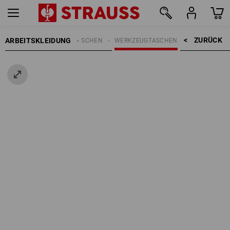
ZURÜCK    >
ARBEITSKLEIDUNG
EN
ACCESSOIRES
TASCHEN
WERKZEUGTASCHEN