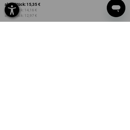
ab 1 Stück:
15,35 €
ab 3 Stück:
14,16 €
ab 6 Stück:
12,97 €
Lieferzeit ca. 2-4 Werktage
Workwearstore Verfügbarkeit
FARBE
wählen
schwarz
Mengenrabatt
ab 1 Stück
ab 3 Stück
ab 6 Stück
Ersparnis:
Ersparnis:
Ersparnis:
0
%/
Stück
8
%/
Stück
16
%/
Stück
Stück