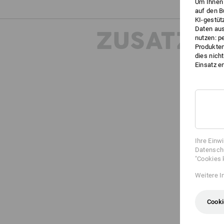
Um Ihnen 
auf den B
KI-gestüt
Daten aus
ZUSATZIN
nutzen: p
Produktem
dies nich
Einsatz e
Ihre Einw
Datenschu
"Cookies 
Weitere I
Cooki