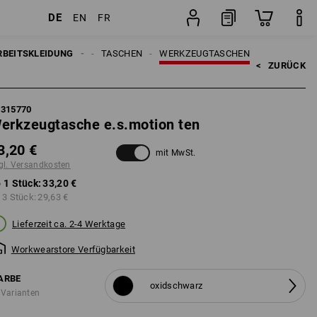
DE
EN
FR
Stück
N
RBEITSKLEIDUNG
ACCESSOIRES
TASCHEN
WERKZEUGTASCHEN
<   
ZURÜCK
6315770
erkzeugtasche e.s.motion ten
3,20 €
mit MwSt.
gl. Versandkosten
 1 Stück:
33,20 €
 3 Stück:
29,63 €
Lieferzeit ca. 2-4 Werktage
Workwearstore Verfügbarkeit
ARBE
oxidschwarz
 Varianten