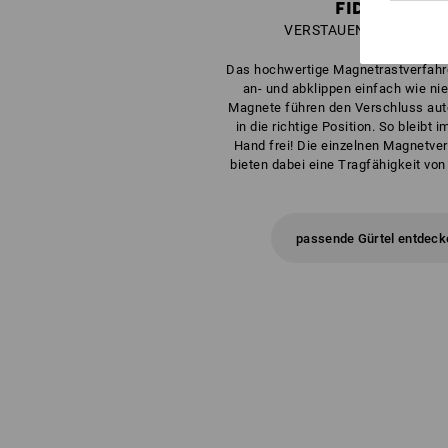
®
FIDLOCK
S
VERSTAUEN WAR NIE LE
Das hochwertige Magnetrastverfah
an- und abklippen einfach wie nie
Magnete führen den Verschluss au
in die richtige Position. So bleibt 
Hand frei! Die einzelnen Magnetve
bieten dabei eine Tragfähigkeit von
passende Gürtel entdeck