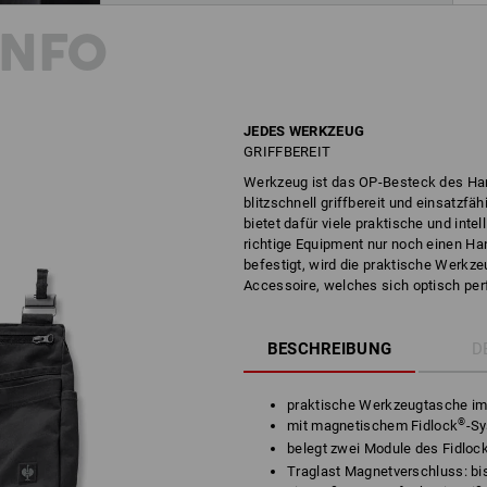
INFO
JEDES WERKZEUG
GRIFFBEREIT
Werkzeug ist das OP-Besteck des Han
blitzschnell griffbereit und einsatzf
bietet dafür viele praktische und inte
richtige Equipment nur noch einen Han
befestigt, wird die praktische Werk
Accessoire, welches sich optisch perf
BESCHREIBUNG
D
praktische Werkzeugtasche i
®
mit magnetischem Fidlock
-S
belegt zwei Module des Fidloc
Traglast Magnetverschluss: bi