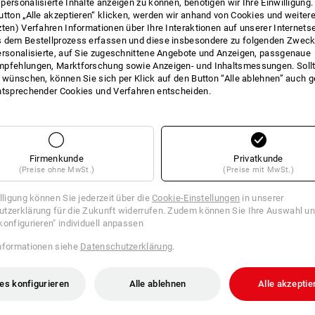
personalisierte Inhalte anzeigen zu können, benötigen wir Ihre Einwilligung
utton „Alle akzeptieren“ klicken, werden wir anhand von Cookies und weiter
zten) Verfahren Informationen über Ihre Interaktionen auf unserer Internets
 dem Bestellprozess erfassen und diese insbesondere zu folgenden Zwec
FOS
*Alle Werkzeugtaschen werden ohne In
ersonalisierte, auf Sie zugeschnittene Angebote und Anzeigen, passgenaue
pfehlungen, Marktforschung sowie Anzeigen- und Inhaltsmessungen. Sollt
t wünschen, können Sie sich per Klick auf den Button “Alle ablehnen” auch 
ntsprechender Cookies und Verfahren entscheiden.
Firmenkunde
Dieses Produkt enthält magnetische Elemente, die
Privatkunde
(Preise ohne MwSt.)
(Preise mit MwSt.)
icd-Geräten oder anderen medizinischen Implanta
illigung können Sie jederzeit über die
Cookie-Einstellungen
in unserer
tzerklärung für die Zukunft widerrufen. Zudem können Sie Ihre Auswahl un
konfigurieren" individuell anpassen
nformationen siehe
Datenschutzerklärung
.
es konfigurieren
Alle ablehnen
Alle akzeptie