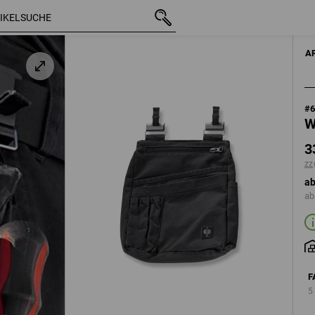
mit MwSt.
33,20 €
oxidschwarz
zzgl. Versandkosten
HERRE
A
#
W
3
zz
ab
ab
F
5