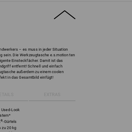
dwerkers – es muss in jeder Situation
ähig sein. Die Werkzeugtasche e.s.motion ten
lligente Einsteckfächer. Damit ist das
dgriff entfernt! Schnell und einfach
zeugtasche außerdem zu einem coolen
ekt in das Gesamtbild einfügt!
ETAILS
EXTRAS
m Used-Look
ystem*
®
k
-Gürtels
s zu 20 kg