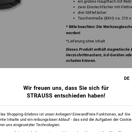
ein großes Hauptfach mit Reiß
zwei Einsteckfächer mit Klettv
drei Stiftefächer
Taschenmaße (BXH) ca. 210 x
* Bitte beachten: Die Werkzeugtasche
werden!
*Lieferung ohne Inhalt
Dieses Produkt enthält magnetische 
Herzschrittmachern, icd-Geräten ode
schaden können.
Material:
Oberstoff
46
%
Baumwolle
/
38
%
El
DE
(ca. 315 g/m²)
Wir freuen uns, dass Sie sich für
Futter
100
%
Polyester
STRAUSS entschieden haben!
Pflegehinweise:
Maschinenwäsche 40 °C
ales Shopping-Erlebnis ist unser Anliegen! Einwandfreie Funktionen, auf Sie
Nicht im Trockner trocknen
te Inhalte und ein reibungsloser Ablauf - das sind die Aufgaben der Cooki
Nicht trockenreinigen
 von uns eingesetzter Technologien.
mehr