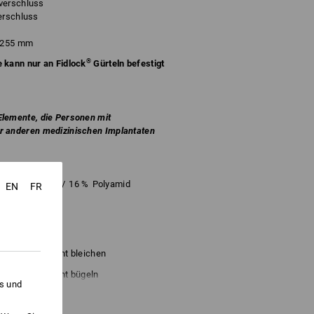
verschluss
erschluss
 255 mm
®
 kann nur an Fidlock
Gürteln befestigt
Elemente, die Personen mit
r anderen medizinischen Implantaten
astomultiester
/
16
%
Polyamid
EN
FR
Nicht bleichen
Nicht bügeln
es und