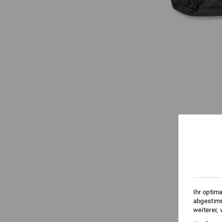
Ihr optim
abgestimm
weiterer,