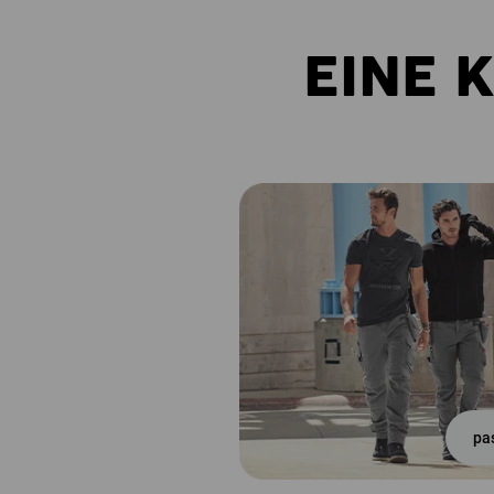
EINE 
pa