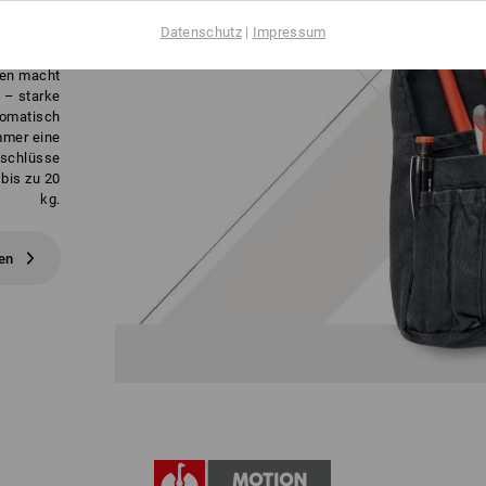
YSTEM
Datenschutz
|
Impressum
ICHTER!
ren macht
 – starke
tomatisch
immer eine
rschlüsse
 bis zu 20
kg.
en