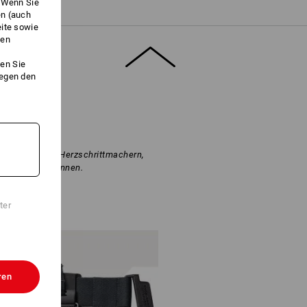
. Wenn Sie
en (auch
eite sowie
ken
halt geliefert.
en Sie
gegen den
 Personen mit Herzschrittmachern,
ten schaden können.
ter
ren