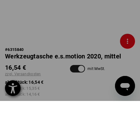
#
6315840
Werkzeugtasche e.s.motion 2020, mittel
16,54 €
mit MwSt.
zzgl. Versandkosten
ab 1 Stück:
16,54 €
ab 3 Stück:
15,35 €
ab 6 Stück:
14,16 €
Lieferzeit ca. 2-4 Werktage
Workwearstore Verfügbarkeit
FARBE
wählen