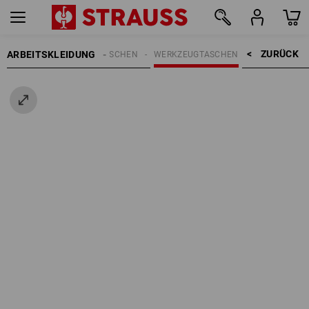
ZURÜCK    >
ARBEITSKLEIDUNG
EN
ACCESSOIRES
TASCHEN
WERKZEUGTASCHEN