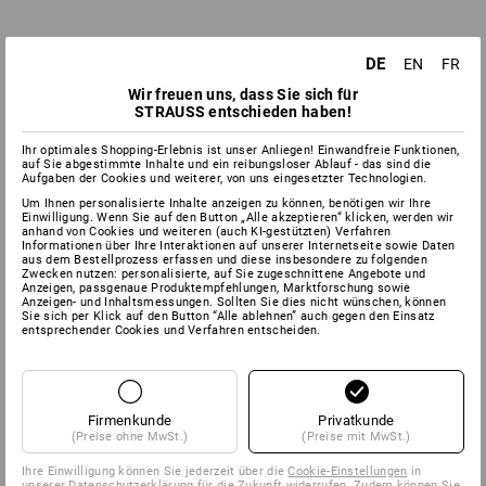
DE
EN
FR
Wir freuen uns, dass Sie sich für
STRAUSS entschieden haben!
Ihr optimales Shopping-Erlebnis ist unser Anliegen! Einwandfreie Funktionen,
auf Sie abgestimmte Inhalte und ein reibungsloser Ablauf - das sind die
Aufgaben der Cookies und weiterer, von uns eingesetzter Technologien.
Um Ihnen personalisierte Inhalte anzeigen zu können, benötigen wir Ihre
Einwilligung. Wenn Sie auf den Button „Alle akzeptieren“ klicken, werden wir
anhand von Cookies und weiteren (auch KI-gestützten) Verfahren
Informationen über Ihre Interaktionen auf unserer Internetseite sowie Daten
aus dem Bestellprozess erfassen und diese insbesondere zu folgenden
Zwecken nutzen: personalisierte, auf Sie zugeschnittene Angebote und
Anzeigen, passgenaue Produktempfehlungen, Marktforschung sowie
Anzeigen- und Inhaltsmessungen. Sollten Sie dies nicht wünschen, können
Sie sich per Klick auf den Button “Alle ablehnen” auch gegen den Einsatz
entsprechender Cookies und Verfahren entscheiden.
Firmenkunde
Privatkunde
(Preise ohne MwSt.)
(Preise mit MwSt.)
Ihre Einwilligung können Sie jederzeit über die
Cookie-Einstellungen
in
unserer Datenschutzerklärung für die Zukunft widerrufen. Zudem können Sie