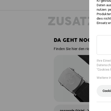
KI-gestüt
Daten aus
nutzen: p
Produktem
ZUSATZIN
dies nich
Einsatz e
DA GEHT NOCH MEH
Finden Sie hier den richtigen Gürte
Ihre Einw
Datenschu
"Cookies 
Weitere I
Cooki
passende Gürtel