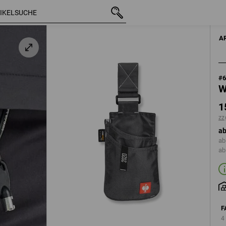
mit MwSt.
15,35 €
anthrazit / platin
zzgl. Versandkosten
HERRE
A
#
W
1
zz
ab
ab
ab
F
4