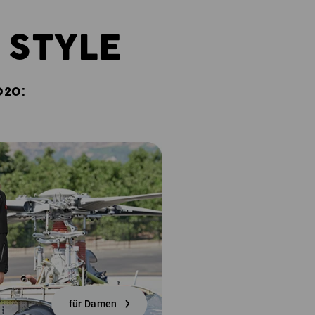
 STYLE
020:
für Damen