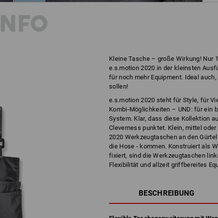
INFO
Kleine Tasche – große Wirkung! Nur 1
e.s.motion 2020 in der kleinsten Au
für noch mehr Equipment. Ideal auch
sollen!
e.s.motion 2020 steht für Style, für Vi
Kombi-Möglichkeiten – UND: für ein 
System. Klar, dass diese Kollektion 
Cleverness punktet. Klein, mittel ode
2020 Werkzeugtaschen an den Gürtel -
die Hose - kommen. Konstruiert als W
fixiert, sind die Werkzeugtaschen lin
Flexibilität und allzeit griffbereites E
BESCHREIBUNG