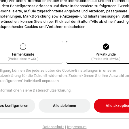
zten) Verfahren Informationen über Ihre Interaktionen auf unserer Internets
 dem Bestellprozess erfassen und diese insbesondere zu folgenden Zwec
ersonalisierte, auf Sie zugeschnittene Angebote und Anzeigen, passgenaue
pfehlungen, Marktforschung sowie Anzeigen- und Inhaltsmessungen. Sollt
FOS
t wünschen, können Sie sich per Klick auf den Button “Alle ablehnen” auch 
ntsprechender Cookies und Verfahren entscheiden.
R!
Firmenkunde
Privatkunde
l zu Ihrer Werkzeugtasche:
(Preise ohne MwSt.)
(Preise mit MwSt.)
illigung können Sie jederzeit über die
Cookie-Einstellungen
in unserer
tzerklärung für die Zukunft widerrufen. Zudem können Sie Ihre Auswahl un
konfigurieren" individuell anpassen
nformationen siehe
Datenschutzerklärung
.
es konfigurieren
Alle ablehnen
Alle akzeptie
Datenschutz
|
Impressum