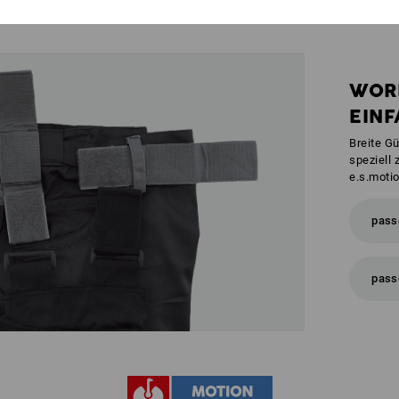
WOR
EINF
Breite Gü
speziell
e.s.moti
pass
pass