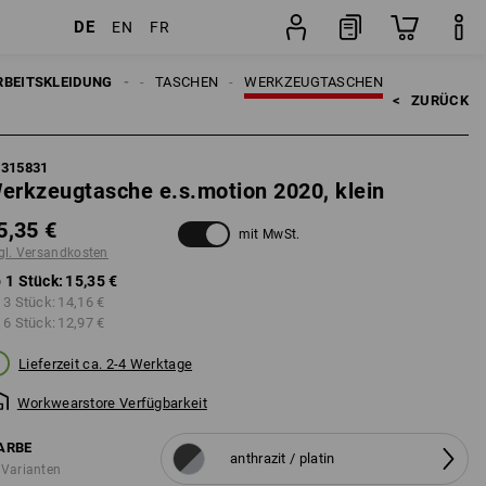
DE
EN
FR
Stück
N
RBEITSKLEIDUNG
ACCESSOIRES
TASCHEN
WERKZEUGTASCHEN
<   
ZURÜCK
6315831
erkzeugtasche e.s.motion 2020, klein
5,35 €
mit MwSt.
gl. Versandkosten
 1 Stück:
15,35 €
 3 Stück:
14,16 €
 6 Stück:
12,97 €
Lieferzeit ca. 2-4 Werktage
Workwearstore Verfügbarkeit
ARBE
anthrazit / platin
 Varianten