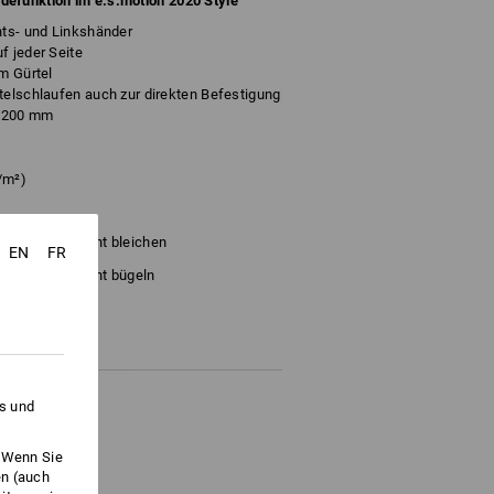
defunktion im e.s.motion 2020 Style
hts- und Linkshänder
f jeder Seite
am Gürtel
telschlaufen auch zur direkten Befestigung
x 200 mm
/m²)
Nicht bleichen
EN
FR
Nicht bügeln
es und
halt geliefert.
. Wenn Sie
en (auch