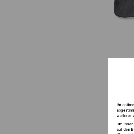
Ihr optim
abgestimm
weiterer,
Um Ihnen 
auf den B