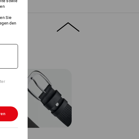
eite sowie
ken
en Sie
gegen den
ter
ren