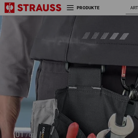
PRODUKTE
Werkzeugtasche e.s.motion
2020, klein
01
/
03