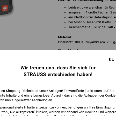
Flexible Taschenerweiterung mit Wen
beidseitig verwendbar, für Rec
insgesamt 4 große Fächer: 2 au
ein Klettloop zur Befestigung 
bei Motion-Hosen mit Klett-Gür
Taschenmaße (BxH): ca. 140 
Material:
Oberstoff
100
%
Polyamid
(ca. 256 g
Pflegehinweise:
Maschinenwäsche 40 °C
DE
Nicht im Trockner trocknen
Wir freuen uns, dass Sie sich für
Nicht trockenreinigen
STRAUSS entschieden haben!
ales Shopping-Erlebnis ist unser Anliegen! Einwandfreie Funktionen, auf Sie
te Inhalte und ein reibungsloser Ablauf - das sind die Aufgaben der Cooki
*Alle Werkzeugtaschen werden ohne In
 von uns eingesetzter Technologien.
personalisierte Inhalte anzeigen zu können, benötigen wir Ihre Einwilligung
utton „Alle akzeptieren“ klicken, werden wir anhand von Cookies und weiter