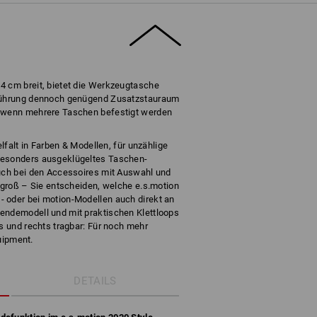
4 cm breit, bietet die Werkzeugtasche
sführung dennoch genügend Zusatzstauraum
, wenn mehrere Taschen befestigt werden
elfalt in Farben & Modellen, für unzählige
besonders ausgeklügeltes Taschen-
auch bei den Accessoires mit Auswahl und
r groß – Sie entscheiden, welche e.s.motion
 oder bei motion-Modellen auch direkt an
endemodell und mit praktischen Klettloops
ks und rechts tragbar: Für noch mehr
quipment.
DETAILS