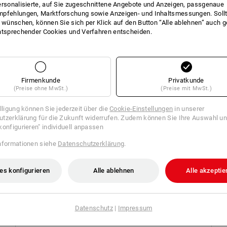
ersonalisierte, auf Sie zugeschnittene Angebote und Anzeigen, passgenaue
pfehlungen, Marktforschung sowie Anzeigen- und Inhaltsmessungen. Sollt
t wünschen, können Sie sich per Klick auf den Button “Alle ablehnen” auch 
ntsprechender Cookies und Verfahren entscheiden.
Klicken Sie auf den Button "Datenblatt
Datenblatt
Firmenkunde
Privatkunde
(Preise ohne MwSt.)
(Preise mit MwSt.)
Personalisierung:
illigung können Sie jederzeit über die
Cookie-Einstellungen
in unserer
tzerklärung für die Zukunft widerrufen. Zudem können Sie Ihre Auswahl un
konfigurieren" individuell anpassen
Logoservice
mehr
nformationen siehe
Datenschutzerklärung
.
es konfigurieren
Alle ablehnen
Alle akzeptie
LOGOSERVICE
Datenschutz
|
Impressum