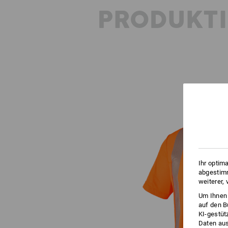
PRODUKT
Ihr optim
abgestimm
weiterer,
Um Ihnen 
auf den B
KI-gestüt
Daten aus