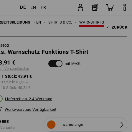
DE
EN
FR
en
Stück
RBEITSKLEIDUNG
HERREN
SHIRTS & CO.
WARNSHIRTS
<   
ZURÜCK
84602
.s. Warnschutz Funktions T-Shirt
3,91 €
mit MwSt.
gl. Versandkosten
 1 Stück:
43,91 €
 3 Stück:
41,53 €
 10 Stück:
40,34 €
Lieferzeit ca. 2-4 Werktage
Workwearstore Verfügbarkeit
ARBE
warnorange
 Varianten