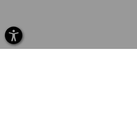
SERVICE 0 60 50 / 97 10 12
SERV
Hom
Liefe
NEWSLETTER-ANMELDUNG
Umta
Beza
STRAUSS FOLGEN
Katal
Logos