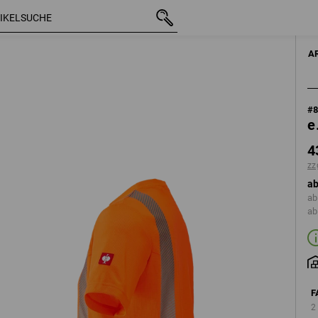
mit MwSt.
43,91 €
S
ange
zzgl. Versandkost
A
#
e
4
zz
ab
ab
ab
F
2