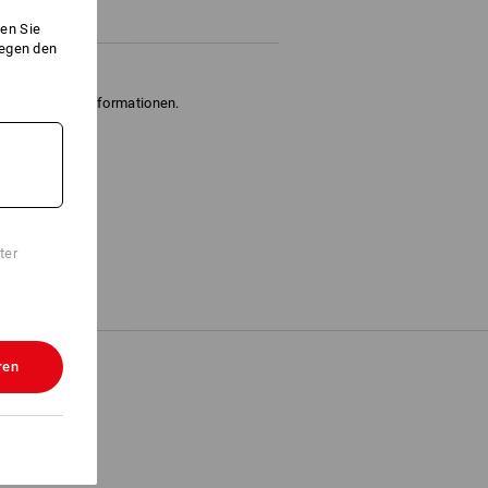
en Sie
gegen den
" für weitere Informationen.
ter
ren