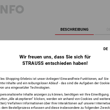
INFO
BESCHREIBUNG
D
Nach EN ISO 20471:2013 + A1:2016 K
DE
hochwertige Reflektoren aus 3
Rundhals-Ausschnitt
Wir freuen uns, dass Sie sich für
super leicht und elastisch
STRAUSS entschieden haben!
atmungsaktiv und schnelltroc
Material:
Oberstoff
100
%
Polyester
(ca. 150 
ales Shopping-Erlebnis ist unser Anliegen! Einwandfreie Funktionen, auf Sie
te Inhalte und ein reibungsloser Ablauf - das sind die Aufgaben der Cooki
Pflegehinweise:
 von uns eingesetzter Technologien.
Maschinenwäsche 40 °C
personalisierte Inhalte anzeigen zu können, benötigen wir Ihre Einwilligung
Nicht im Trockner trocknen
utton „Alle akzeptieren“ klicken, werden wir anhand von Cookies und weiter
zten) Verfahren Informationen über Ihre Interaktionen auf unserer Internets
Nicht trockenreinigen
 dem Bestellprozess erfassen und diese insbesondere zu folgenden Zwec