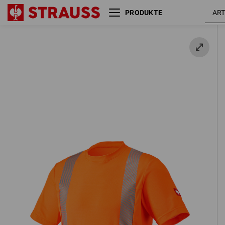
PRODUKTE
e.s. Warnschutz Funktions T-
warnor
Shirt