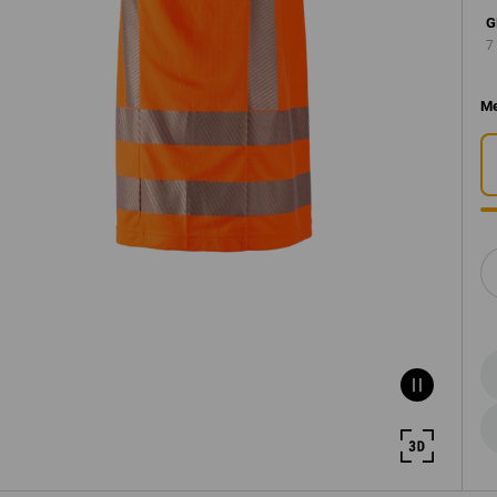
G
7
Me