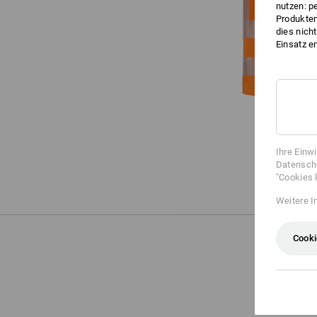
nutzen: p
Produktem
dies nich
Einsatz e
Ihre Einw
Datenschu
"Cookies 
Weitere I
Cooki