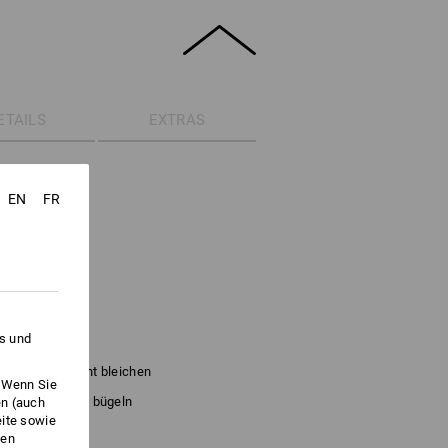
ETAILS
EXTRAS
lasse 2.
EN
FR
M Scotchlite™
knend
g/m²)
es und
Nicht bleichen
. Wenn Sie
Kalt bügeln
en (auch
eite sowie
ken