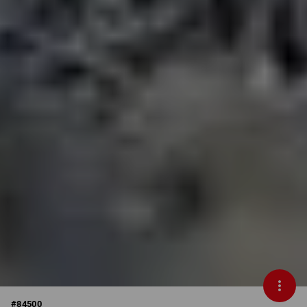
#
84500