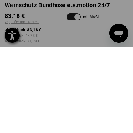
Warnschutz Bundhose e.s.motion 24/7
83,18 €
mit MwSt.
zzgl. Versandkosten
ab 1 Stück:
83,18 €
ab 3 Stück:
77,23 €
ab 10 Stück:
71,28 €
Lieferzeit ca. 2-4 Werktage
Workwearstore Verfügbarkeit
FARBE
GRÖSSE
44
wählen
wählen
anthrazit / warnorange
Mengenrabatt
ab 1 Stück
ab 3 Stück
ab 10 Stück
Ersparnis:
Ersparnis:
Ersparnis:
0
%/
Stück
7
%/
Stück
14
%/
Stück