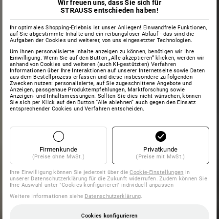
Wir freuen uns, dass Sie sich für
STRAUSS entschieden haben!
Ihr optimales Shopping-Erlebnis ist unser Anliegen! Einwandfreie Funktionen,
auf Sie abgestimmte Inhalte und ein reibungsloser Ablauf - das sind die
Aufgaben der Cookies und weiterer, von uns eingesetzter Technologien.
Um Ihnen personalisierte Inhalte anzeigen zu können, benötigen wir Ihre
Einwilligung. Wenn Sie auf den Button „Alle akzeptieren“ klicken, werden wir
anhand von Cookies und weiteren (auch KI-gestützten) Verfahren
Informationen über Ihre Interaktionen auf unserer Internetseite sowie Daten
aus dem Bestellprozess erfassen und diese insbesondere zu folgenden
Zwecken nutzen: personalisierte, auf Sie zugeschnittene Angebote und
Anzeigen, passgenaue Produktempfehlungen, Marktforschung sowie
Anzeigen- und Inhaltsmessungen. Sollten Sie dies nicht wünschen, können
Sie sich per Klick auf den Button “Alle ablehnen” auch gegen den Einsatz
entsprechender Cookies und Verfahren entscheiden.
Firmenkunde
Privatkunde
(Preise ohne MwSt.)
(Preise mit MwSt.)
Ihre Einwilligung können Sie jederzeit über die
Cookie-Einstellungen
in
unserer Datenschutzerklärung für die Zukunft widerrufen. Zudem können Sie
Ihre Auswahl unter "Cookies konfigurieren" individuell anpassen
Weitere Informationen siehe
Datenschutzerklärung
.
Cookies konfigurieren