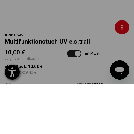
#
7810695
Multifunktionstuch UV e.s.trail
10,00 €
mit MwSt.
zzgl. Versandkosten
ab 1 Stück:
10,00 €
ab 3 Stück:
9,40 €
Workwearstore
Lieferzeit ca. 2-4 Werktage
Verfügbarkeit
FARBE
wählen
smaragdgrün / chromgelb