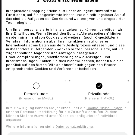
STRAUSS entschieden haben!
Ihr optimales Shopping-Erlebnis ist unser Anliegen! Einwandfreie
Funktionen, auf Sie abgestimmte Inhalte und ein reibungsloser Ablauf -
das sind die Aufgaben der Cookies und weiterer, von uns eingesetzter
Technologien.
Um Ihnen personalisierte Inhalte anzeigen zu können, benötigen wir
Ihre Einwilligung. Wenn Sie auf den Button „Alle akzeptieren“ klicken,
werden wir anhand von Cookies und weiteren (auch KI-gestützten)
Verfahren Informationen über Ihre Interaktionen auf unserer
Internetseite sowie Daten aus dem Bestellprozess erfassen und diese
insbesondere zu folgenden Zwecken nutzen: personalisierte, auf Sie
zugeschnittene Angebote und Anzeigen, passgenaue
Produktempfehlungen, Marktforschung sowie Anzeigen- und
Inhaltsmessungen. Sollten Sie dies nicht wünschen, können Sie sich
per Klick auf den Button “Alle ablehnen” auch gegen den Einsatz
entsprechender Cookies und Verfahren entscheiden.
Firmenkunde
Privatkunde
(Preise ohne MwSt.)
(Preise mit MwSt.)
Ihre Einwilligung können Sie jederzeit über die
Cookie-Einstellungen
in
unserer Datenschutzerklärung für die Zukunft widerrufen. Zudem
können Sie Ihre Auswahl unter "Cookies konfigurieren" individuell
anpassen
Weitere Informationen siehe
Datenschutzerklärung
.