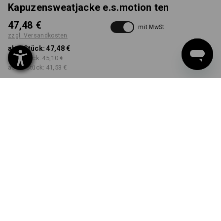
Kapuzensweatjacke e.s.motion ten
47,48 €
mit MwSt.
zzgl. Versandkosten
ab 1 Stück:
47,48 €
ab 3 Stück:
45,10 €
ab 10 Stück:
41,53 €
Workwearstore
Lieferzeit ca. 2-4 Werktage
Verfügbarkeit
FARBE
GRÖSSE
S
wählen
wählen
oxidschwarz vintage
Mengenrabatt
ab 1 Stück
ab 3 Stück
ab 10 Stück
Ersparnis:
Ersparnis:
Ersparnis:
0
%/
Stück
5
%/
Stück
13
%/
Stück