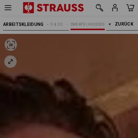
ZURÜCK    >
ARBEITSKLEIDUNG
HERREN
SHIRTS & CO.
SWEATS | HOODIES