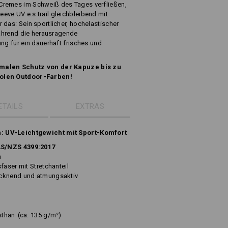
Cremes im Schweiß des Tages verfließen,
eve UV e.s.trail gleichbleibend mit
 das: Sein sportlicher, hochelastischer
 während die herausragende
ung für ein dauerhaft frisches und
imalen Schutz von der Kapuze bis zu
oolen Outdoor-Farben!
ETAILS
EXTRAS
: UV-Leichtgewicht mit Sport-Komfort
AS/NZS 4399:2017
h
faser mit Stretchanteil
ocknend und atmungsaktiv
sthan
(ca. 135 g/m²)