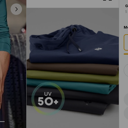
G
5
M