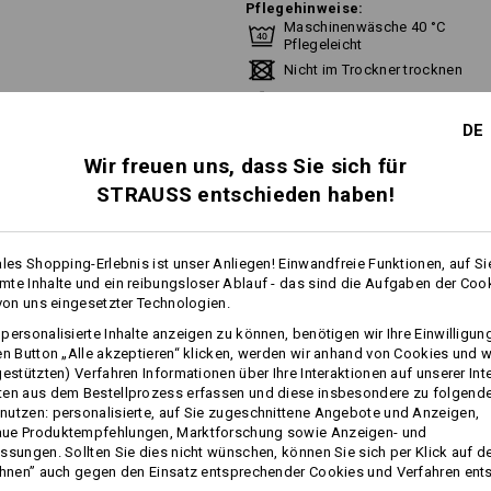
Pflegehinweise:
Maschinenwäsche 40 °C
Pflegeleicht
Nicht im Trockner trocknen
Nicht trockenreinigen
DE
Wir freuen uns, dass Sie sich für
STRAUSS entschieden haben!
Klicken Sie auf den Button "Datenblat
ales Shopping-Erlebnis ist unser Anliegen! Einwandfreie Funktionen, auf Si
Datenblatt
te Inhalte und ein reibungsloser Ablauf - das sind die Aufgaben der Coo
 von uns eingesetzter Technologien.
personalisierte Inhalte anzeigen zu können, benötigen wir Ihre Einwilligu
Personalisierung:
en Button „Alle akzeptieren“ klicken, werden wir anhand von Cookies und w
mehr
gestützten) Verfahren Informationen über Ihre Interaktionen auf unserer Int
ten aus dem Bestellprozess erfassen und diese insbesondere zu folgend
Selbst gestalten
utzen: personalisierte, auf Sie zugeschnittene Angebote und Anzeigen,
ue Produktempfehlungen, Marktforschung sowie Anzeigen- und
FOS
ssungen. Sollten Sie dies nicht wünschen, können Sie sich per Klick auf d
ehnen” auch gegen den Einsatz entsprechender Cookies und Verfahren ent