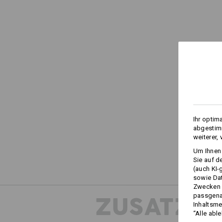
Ihr optim
abgestimm
weiterer,
Um Ihnen 
Sie auf d
(auch KI-
sowie Da
Zwecken n
passgena
ZUSATZIN
Inhaltsme
“Alle abl