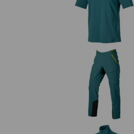
Funktions T-Shirt UV e.s.trail
Zip-Off Funktions Hose e.s.trai