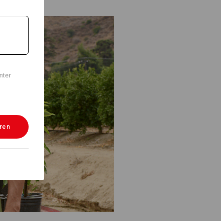
nter
eren