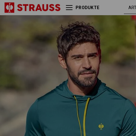
PRODUKTE
Funktions Hoody-
smaragdg
Longsleeve UV e.s.trail
/ chromge