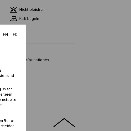
Nicht bleichen
Kalt bügeln
EN
FR
t" für weitere Informationen.
e
kies und
ng. Wenn
eiteren
ernetseite
en
Logoservice
en Button
scheiden.