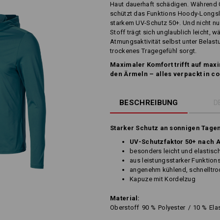
Haut dauerhaft schädigen. Während 
schützt das Funktions Hoody-Longsle
starkem UV-Schutz 50+. Und nicht nur
Stoff trägt sich unglaublich leicht,
Atmungsaktivität selbst unter Belast
trockenes Tragegefühl sorgt.
Maximaler Komfort trifft auf max
den Ärmeln – alles verpackt in c
BESCHREIBUNG
D
Starker Schutz an sonnigen Tagen
UV-Schutzfaktor 50+ nach 
besonders leicht und elastisc
aus leistungsstarker Funktions
angenehm kühlend, schnelltr
Kapuze mit Kordelzug
Material:
Oberstoff
90
%
Polyester
/
10
%
Ela