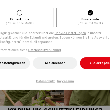
Firmenkunde
Privatkunde
(Preise ohne MwSt.)
(Preise mit MwSt.)
illigung können Sie jederzeit über die
Cookie-Einstellungen
in unserer
tzerklärung für die Zukunft widerrufen. Zudem können Sie Ihre Auswahl u
konfigurieren" individuell anpassen
nformationen siehe
Datenschutzerklärung
.
es konfigurieren
Alle ablehnen
Alle akzepti
Datenschutz
|
Impressum