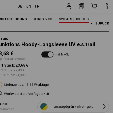
DE
EN
FR
sten
Stück
RBEITSKLEIDUNG
HERREN
SHIRTS & CO.
SWEATS | HOODIES
<   
ZURÜCK
21785
unktions Hoody-Longsleeve UV e.s.trail
3,68 €
mit MwSt.
gl. Versandkosten
 1 Stück:
23,68 €
 3 Stück:
22,49 €
 10 Stück:
21,30 €
Lieferzeit ca. 13-15 Werktage
Workwearstore Verfügbarkeit
ARBE
smaragdgrün / chromgelb
 Varianten