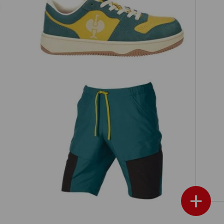
S1 Sicherheitshalbschuhe e.s.
Eindhoven low
l
Trekking Swim Short e.s.trail
+