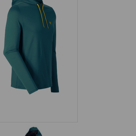
Funktions Hoody-Longsleeve UV
e.s.trail