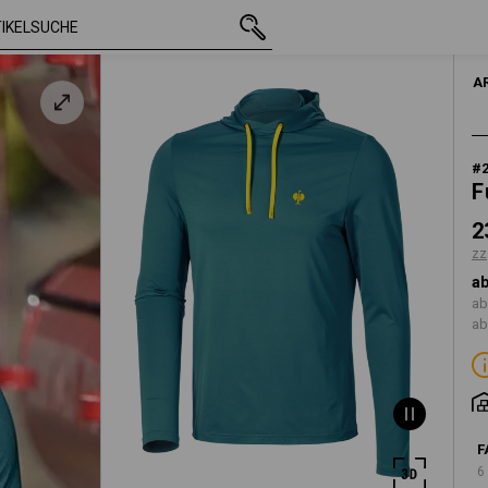
rün
mit MwSt.
23,68 €
S
lb
zzgl. Versandko
A
#
F
2
zz
ab
ab
ab
F
6