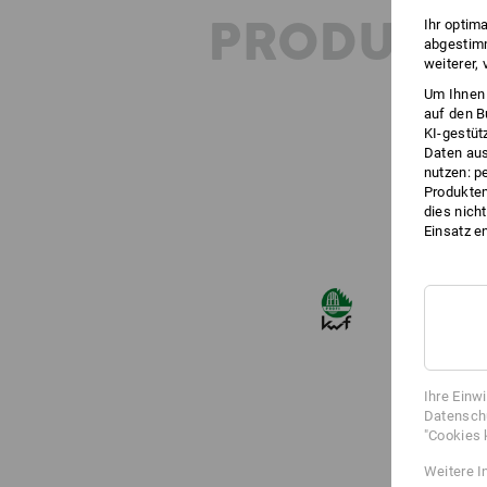
PRODUKT
Ihr optim
abgestimm
weiterer,
Um Ihnen 
auf den B
KI-gestüt
Daten aus
nutzen: p
Produktem
dies nich
Einsatz e
Ihre Einw
Datenschu
"Cookies 
Weitere I