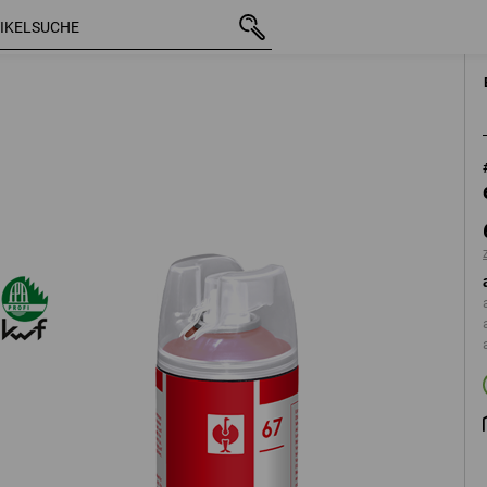
mit MwSt.
6,06 €
leuchtrot
zzgl. Versandkosten