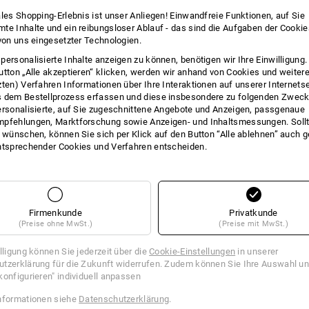
INFO
ales Shopping-Erlebnis ist unser Anliegen! Einwandfreie Funktionen, auf Sie
te Inhalte und ein reibungsloser Ablauf - das sind die Aufgaben der Cooki
 von uns eingesetzter Technologien.
personalisierte Inhalte anzeigen zu können, benötigen wir Ihre Einwilligung
utton „Alle akzeptieren“ klicken, werden wir anhand von Cookies und weiter
BESCHREIBUNG
zten) Verfahren Informationen über Ihre Interaktionen auf unserer Internets
 dem Bestellprozess erfassen und diese insbesondere zu folgenden Zwec
ersonalisierte, auf Sie zugeschnittene Angebote und Anzeigen, passgenaue
Hochwertiges Forstmarkierspray in L
pfehlungen, Marktforschung sowie Anzeigen- und Inhaltsmessungen. Sollt
und extra breiter Betätigungstaste f
t wünschen, können Sie sich per Klick auf den Button “Alle ablehnen” auch 
ohne Sprühgriff. Vielseitig einsetzba
ntsprechender Cookies und Verfahren entscheiden.
Verarbeitungseigenschaften.
für mittelfristige Markierunge
haftet gut, auch auf feuchtem
witterungsbeständig
Firmenkunde
Privatkunde
optimale Leucht- und Deckkraf
(Preise ohne MwSt.)
(Preise mit MwSt.)
minimaler Sprühnebel
frostsicher bis -20 °C
illigung können Sie jederzeit über die
Cookie-Einstellungen
in unserer
hohe Ergiebigkeit, Sprühen bis
tzerklärung für die Zukunft widerrufen. Zudem können Sie Ihre Auswahl un
Inhalt: ca. 500 ml
konfigurieren" individuell anpassen
Gefahrenhinweise
nformationen siehe
Datenschutzerklärung
.