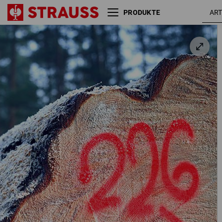
PRODUKTE
e.s. Forstmarkierspray Neon
#67