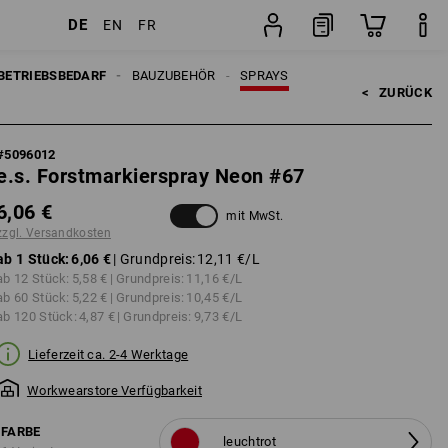
DE
EN
FR
Stück
BETRIEBSBEDARF
BAUZUBEHÖR
SPRAYS
<   
ZURÜCK
#
5096012
e.s. Forstmarkierspray Neon #67
6,06 €
mit MwSt.
zzgl. Versandkosten
ab 1 Stück:
6,06 €
| Grundpreis:
12,11 €
/L
ab 12 Stück:
5,58 €
| Grundpreis:
11,16 €
/L
ab 60 Stück:
5,22 €
| Grundpreis:
10,45 €
/L
ab 120 Stück:
4,87 €
| Grundpreis:
9,73 €
/L
Lieferzeit ca. 2-4 Werktage
Workwearstore Verfügbarkeit
FARBE
leuchtrot