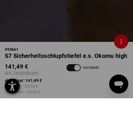
#
93641
S7 Sicherheitsschlupfstiefel e.s. Okomu high
141,49 €
mit MwSt.
zzgl. Versandkosten
ab 1 Paar:
141,49 €
ab 3 Paar:
135,54 €
ab 10 Paar:
129,59 €
nicht verfügbar im
Lieferzeit ca. 2-4 Werktage
Workwearstore
FARBE
GRÖSSE