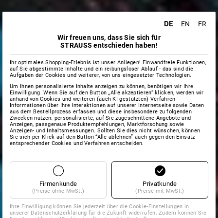
DE
EN
FR
Wir freuen uns, dass Sie sich für
STRAUSS entschieden haben!
Ihr optimales Shopping-Erlebnis ist unser Anliegen! Einwandfreie Funktionen,
auf Sie abgestimmte Inhalte und ein reibungsloser Ablauf - das sind die
Aufgaben der Cookies und weiterer, von uns eingesetzter Technologien.
Um Ihnen personalisierte Inhalte anzeigen zu können, benötigen wir Ihre
Einwilligung. Wenn Sie auf den Button „Alle akzeptieren“ klicken, werden wir
anhand von Cookies und weiteren (auch KI-gestützten) Verfahren
Informationen über Ihre Interaktionen auf unserer Internetseite sowie Daten
aus dem Bestellprozess erfassen und diese insbesondere zu folgenden
Zwecken nutzen: personalisierte, auf Sie zugeschnittene Angebote und
Anzeigen, passgenaue Produktempfehlungen, Marktforschung sowie
Anzeigen- und Inhaltsmessungen. Sollten Sie dies nicht wünschen, können
Sie sich per Klick auf den Button “Alle ablehnen” auch gegen den Einsatz
entsprechender Cookies und Verfahren entscheiden.
Firmenkunde
Privatkunde
(Preise ohne MwSt.)
(Preise mit MwSt.)
Ihre Einwilligung können Sie jederzeit über die
Cookie-Einstellungen
in
unserer Datenschutzerklärung für die Zukunft widerrufen. Zudem können Sie