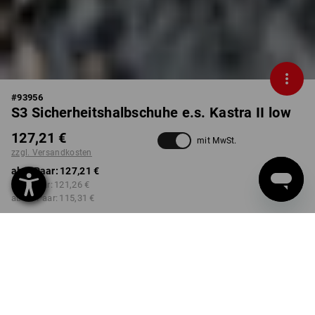
#
93956
S3 Sicherheitshalbschuhe e.s. Kastra II low
127,21 €
mit MwSt.
zzgl. Versandkosten
ab 1 Paar:
127,21 €
ab 3 Paar:
121,26 €
ab 10 Paar:
115,31 €
Lieferzeit ca. 2-4 Werktage
Workwearstore Verfügbarkeit
FARBE
GRÖSSE
40
wählen
wählen