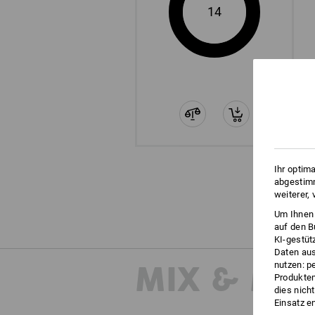
14
Ihr optim
abgestimm
weiterer,
Um Ihnen 
auf den B
KI-gestüt
Daten aus
MIX & MA
nutzen: p
Produktem
dies nich
Einsatz e