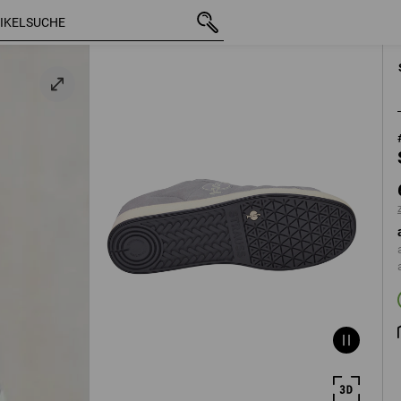
mit MwSt.
65,33 €
40
in
zzgl. Versandkosten