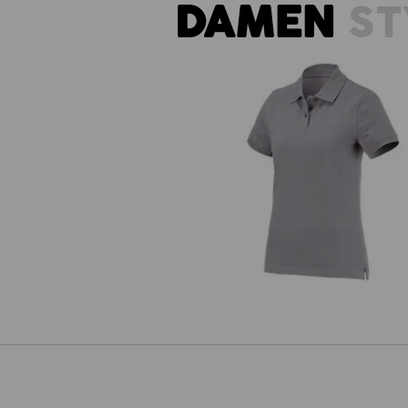
DAMEN
ST
e.s. Polo-Shirt cotton, Damen