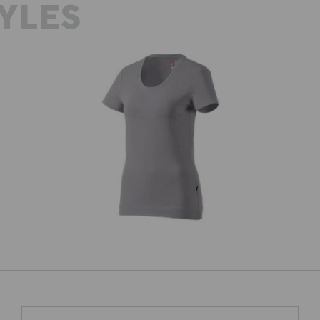
YLES
e.s. T-Shirt cotton stretch, Damen
e