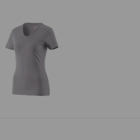
.s. T-Shirt cotton V-Neck, Damen