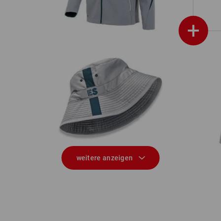
+
020,
Arbeitshut e.s.motion 2020
weitere anzeigen