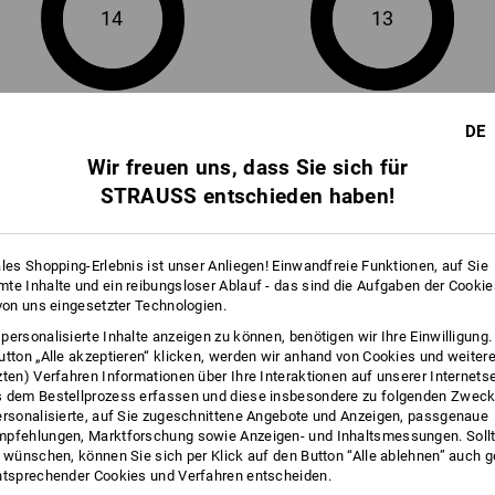
14
13
+1 weiteres Feature
+3 weitere Features
DE
Wir freuen uns, dass Sie sich für
STRAUSS entschieden haben!
ales Shopping-Erlebnis ist unser Anliegen! Einwandfreie Funktionen, auf Sie
te Inhalte und ein reibungsloser Ablauf - das sind die Aufgaben der Cooki
Alle Details vergleichen
 von uns eingesetzter Technologien.
personalisierte Inhalte anzeigen zu können, benötigen wir Ihre Einwilligung
utton „Alle akzeptieren“ klicken, werden wir anhand von Cookies und weiter
zten) Verfahren Informationen über Ihre Interaktionen auf unserer Internets
 dem Bestellprozess erfassen und diese insbesondere zu folgenden Zwec
TCH
ersonalisierte, auf Sie zugeschnittene Angebote und Anzeigen, passgenaue
pfehlungen, Marktforschung sowie Anzeigen- und Inhaltsmessungen. Sollt
t wünschen, können Sie sich per Klick auf den Button “Alle ablehnen” auch 
ntsprechender Cookies und Verfahren entscheiden.