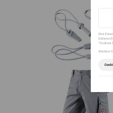
Zipper-Set e.s.motion 2020
Ihre Einw
Datenschu
"Cookies 
Weitere I
Cooki
Short e.s.motion 2020