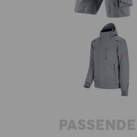
Winter Softshelljacke e.s.motion 2
Herren
PASSENDE