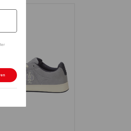
ter
ren
 Sicherheitsschuhe e.s. Tampa low