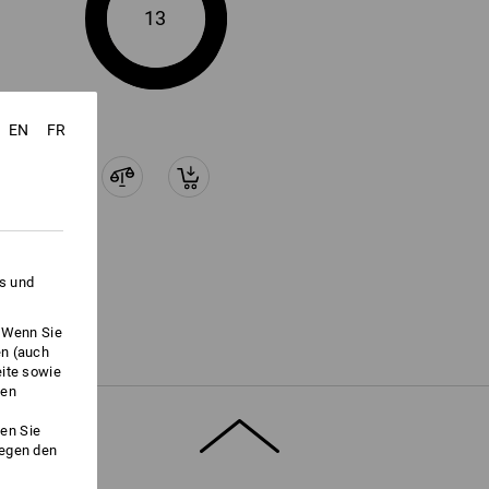
13
EN
FR
es und
. Wenn Sie
en (auch
eite sowie
ken
en Sie
gegen den