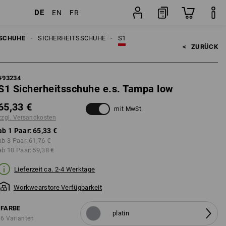
DE
EN
FR
Paar
SCHUHE
SICHERHEITSSCHUHE
S1
<   
ZURÜCK
#
93234
S1 Sicherheitsschuhe e.s. Tampa low
65,33 €
mit MwSt.
zzgl. Versandkosten
ab 1 Paar:
65,33 €
ab 3 Paar:
61,76 €
ab 10 Paar:
59,38 €
Lieferzeit ca. 2-4 Werktage
Workwearstore Verfügbarkeit
FARBE
platin
6 Varianten