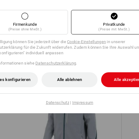
Firmenkunde
Privatkunde
(Preise ohne MwSt.)
(Preise mit MwSt.)
Bundhose e.s.motion 2020
illigung können Sie jederzeit über die
Cookie-Einstellungen
in unserer
tzerklärung für die Zukunft widerrufen. Zudem können Sie Ihre Auswahl un
konfigurieren" individuell anpassen
nformationen siehe
Datenschutzerklärung
.
es konfigurieren
Alle ablehnen
Alle akzeptie
S1
Datenschutz
|
Impressum
Softshelljacke e.s.motion 2020