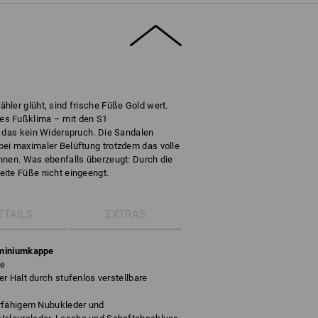
hler glüht, sind frische Füße Gold wert.
es Fußklima – mit den S1
t das kein Widerspruch. Die Sandalen
ei maximaler Belüftung trotzdem das volle
nnen. Was ebenfalls überzeugt: Durch die
ite Füße nicht eingeengt.
ETAILS
EXTRAS
uminiumkappe
te
r Halt durch stufenlos verstellbare
erfähigem Nubukleder und