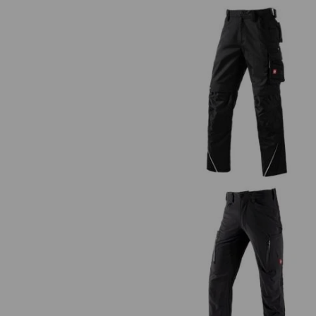
Bundhose e.s.motion
Cargohose e.s.vision stretch, Her