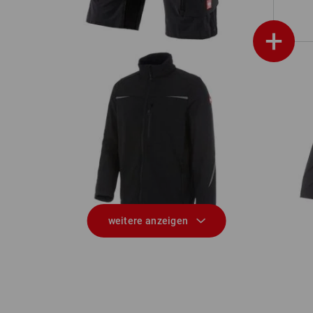
+
Softshelljacke e.s.motion 2020
weitere anzeigen