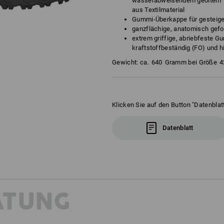
wasserabweisendem geöltem V
aus Textilmaterial
Gummi-Überkappe für gesteige
ganzflächige, anatomisch gef
extrem griffige, abriebfeste G
kraftstoffbeständig (FO) und h
Gewicht: ca.
640
Gramm bei Größe
4
Klicken Sie auf den Button "Datenblatt
Datenblatt
ATUNG