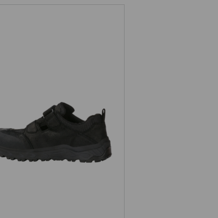
 Sicherheitssandale e.s. Siom-x12