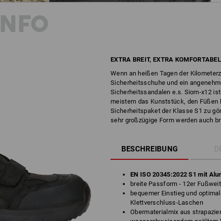
INFO
EXTRA BREIT, EXTRA KOMFORTABEL
Wenn an heißen Tagen der Kilometerzä
Sicherheitsschuhe und ein angenehm
Sicherheitssandalen e.s. Siom-x12 is
meistern das Kunststück, den Füßen b
Sicherheitspaket der Klasse S1 zu gö
sehr großzügige Form werden auch bre
BESCHREIBUNG
D
EN ISO 20345:2022 S1
mit Al
breite Passform - 12er Fußwei
bequemer Einstieg und optimale
Klettverschluss-Laschen
Obermaterialmix aus strapazi