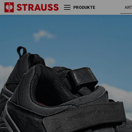
PRODUKTE
S1 Sicherheitssandale e.s.
schw
Siom-x12