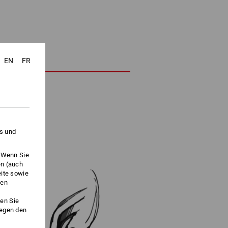
EN
FR
es und
. Wenn Sie
en (auch
eite sowie
ken
en Sie
gegen den