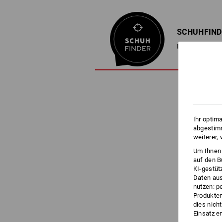
SCHUHFIND
In 3 Schritten
Ihr optim
abgestimm
weiterer,
Um Ihnen 
auf den B
KI-gestüt
Daten aus
nutzen: p
Produktem
dies nich
Einsatz e