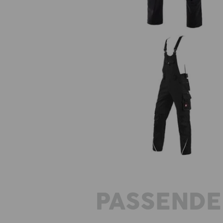
Latzhose e.s.motion
PASSENDE