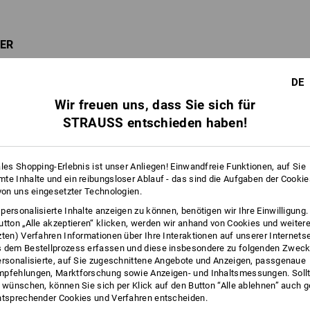
ER
 zum perfekten Schuh
DE
Wir freuen uns, dass Sie sich für
STRAUSS entschieden haben!
ales Shopping-Erlebnis ist unser Anliegen! Einwandfreie Funktionen, auf Sie
te Inhalte und ein reibungsloser Ablauf - das sind die Aufgaben der Cooki
 von uns eingesetzter Technologien.
personalisierte Inhalte anzeigen zu können, benötigen wir Ihre Einwilligung
utton „Alle akzeptieren“ klicken, werden wir anhand von Cookies und weiter
zten) Verfahren Informationen über Ihre Interaktionen auf unserer Internets
 dem Bestellprozess erfassen und diese insbesondere zu folgenden Zwec
ersonalisierte, auf Sie zugeschnittene Angebote und Anzeigen, passgenaue
pfehlungen, Marktforschung sowie Anzeigen- und Inhaltsmessungen. Sollt
t wünschen, können Sie sich per Klick auf den Button “Alle ablehnen” auch 
ntsprechender Cookies und Verfahren entscheiden.