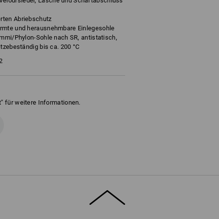
eloursleder, Lasche und Schaftabschluss
rten Abriebschutz
ormte und herausnehmbare Einlegesohle
ummi/Phylon-Sohle nach SR, antistatisch,
itzebeständig bis ca. 200 °C
2
" für weitere Informationen.