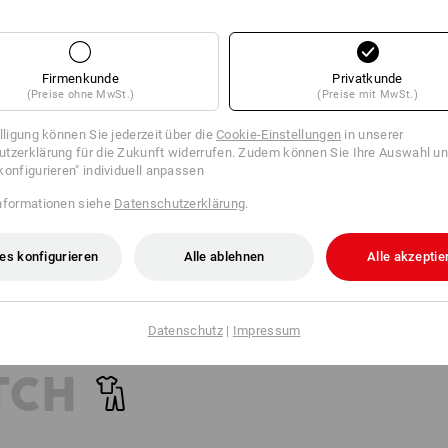
EN
ZUM
Firmenkunde
Privatkunde
CHUHWERK
(Preise ohne MwSt.)
(Preise mit MwSt.)
illigung können Sie jederzeit über die
Cookie-Einstellungen
in unserer
hwerk? Verraten Sie uns
tzerklärung für die Zukunft widerrufen. Zudem können Sie Ihre Auswahl un
forderungen. Der
konfigurieren" individuell anpassen
hre persönlichen Top
nformationen siehe
Datenschutzerklärung
.
es konfigurieren
Alle ablehnen
Alle akzeptie
Datenschutz
|
Impressum
TCH