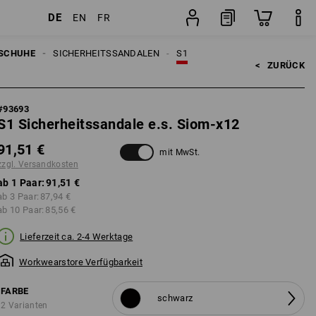
DE
EN
FR
n
Paar
SCHUHE
SICHERHEITSSANDALEN
S1
<   
ZURÜCK
#
93693
S1 Sicherheitssandale e.s. Siom-x12
91,51 €
mit MwSt.
zzgl. Versandkosten
ab 1 Paar:
91,51 €
ab 3 Paar:
87,94 €
ab 10 Paar:
85,56 €
Lieferzeit ca. 2-4 Werktage
Workwearstore Verfügbarkeit
FARBE
schwarz
2 Varianten