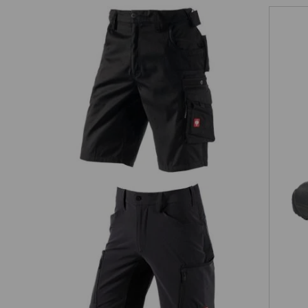
Short e.s.motion
S1
ren
Short e.s.vision stretch, Herren