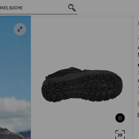
mit MwSt.
91,51 €
40
arz
zzgl. Versandkoste