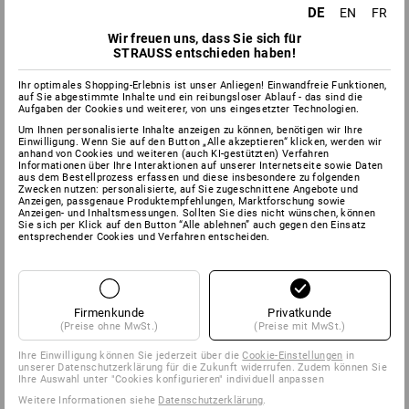
DE
EN
FR
Wir freuen uns, dass Sie sich für
STRAUSS entschieden haben!
Ihr optimales Shopping-Erlebnis ist unser Anliegen! Einwandfreie Funktionen,
auf Sie abgestimmte Inhalte und ein reibungsloser Ablauf - das sind die
Aufgaben der Cookies und weiterer, von uns eingesetzter Technologien.
Um Ihnen personalisierte Inhalte anzeigen zu können, benötigen wir Ihre
Einwilligung. Wenn Sie auf den Button „Alle akzeptieren“ klicken, werden wir
anhand von Cookies und weiteren (auch KI-gestützten) Verfahren
Informationen über Ihre Interaktionen auf unserer Internetseite sowie Daten
aus dem Bestellprozess erfassen und diese insbesondere zu folgenden
Zwecken nutzen: personalisierte, auf Sie zugeschnittene Angebote und
Anzeigen, passgenaue Produktempfehlungen, Marktforschung sowie
Anzeigen- und Inhaltsmessungen. Sollten Sie dies nicht wünschen, können
Sie sich per Klick auf den Button “Alle ablehnen” auch gegen den Einsatz
entsprechender Cookies und Verfahren entscheiden.
Firmenkunde
Privatkunde
(Preise ohne MwSt.)
(Preise mit MwSt.)
Ihre Einwilligung können Sie jederzeit über die
Cookie-Einstellungen
in
unserer Datenschutzerklärung für die Zukunft widerrufen. Zudem können Sie
Ihre Auswahl unter "Cookies konfigurieren" individuell anpassen
Weitere Informationen siehe
Datenschutzerklärung
.