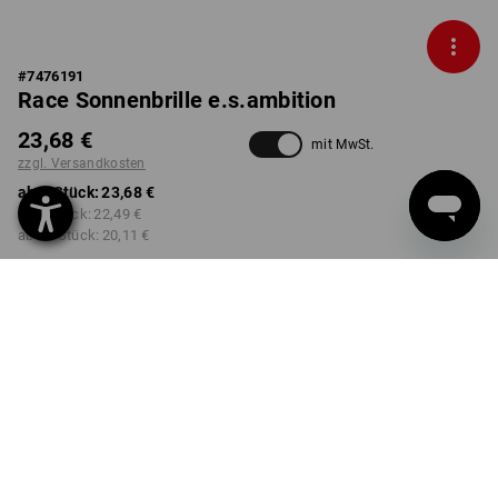
#
7476191
Race Sonnenbrille e.s.ambition
23,68 €
mit MwSt.
zzgl. Versandkosten
ab 1 Stück:
23,68 €
ab 3 Stück:
22,49 €
ab 10 Stück:
20,11 €
Lieferzeit ca. 2-4 Werktage
Workwearstore Verfügbarkeit
FARBE
wählen
schwarz / warngelb
Mengenrabatt