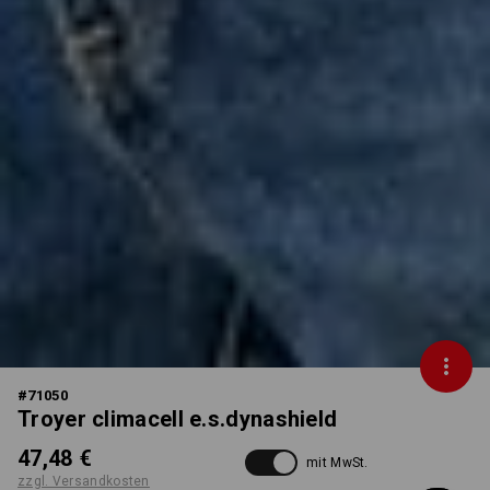
#
71050
Troyer climacell e.s.dynashield
47,48 €
mit MwSt.
zzgl. Versandkosten