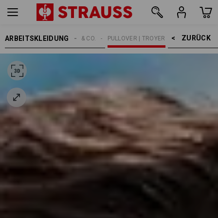
ZURÜCK    >
ARBEITSKLEIDUNG
HERREN
SHIRTS & CO.
PULLOVER | TROYER