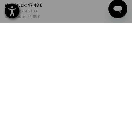
ab 1 Stück:
47,48 €
ab 3 Stück:
45,10 €
ab 10 Stück:
41,53 €
Workwearstore
Lieferzeit ca. 2-4 Werktage
Verfügbarkeit
FARBE
GRÖSSE
XS
wählen
wählen
schwarz
Mengenrabatt
ab 1 Stück
ab 3 Stück
ab 10 Stück
Ersparnis:
Ersparnis:
Ersparnis:
0
%/
Stück
5
%/
Stück
13
%/
Stück