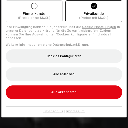
Firmenkunde
Privatkunde
(Preise ohne MwSt.)
(Preise mit MwSt.)
Ihre Einwilligung können Sie jederzeit über die
Cookie-Einstellungen
in
unserer Datenschutzerklärung für die Zukunft widerrufen. Zudem
können Sie Ihre Auswahl unter "Cookies konfigurieren" individuell
anpassen
Weitere Informationen siehe
Datenschutzerklärung
.
Cookies konfigurieren
Alle ablehnen
Alle akzeptieren
Datenschutz
|
Impressum