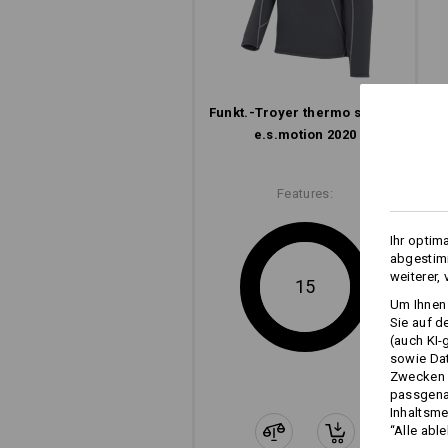
Funkt.-Troyer thermo stretch
e.s.​motion 2020
Features:
Ihr optim
abgestimm
weiterer,
15
Um Ihnen 
Sie auf d
(auch KI-
sowie Da
Zwecken n
passgena
Inhaltsme
“Alle abl