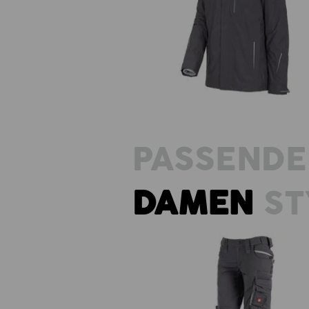
3 in 1 Funktionsjacke e.s.motion 2
Herren
PASSENDE
DAMEN
ST