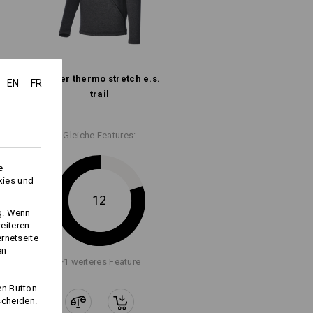
Troyer thermo stretch e.s.​
EN
FR
trail
Gleiche Features:
Logoservice
e
kies und
12
ng. Wenn
eiteren
ernetseite
en
+1 weiteres Feature
en Button
scheiden.