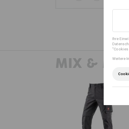
Ihre Einw
Datenschu
"Cookies 
MIX & MA
Weitere I
Cooki
Bundhose e.s.motion 2020