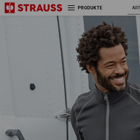
PRODUKTE
Funkt.-Troyer thermo
anthrazi
stretch e.s.motion 2020
/ platin