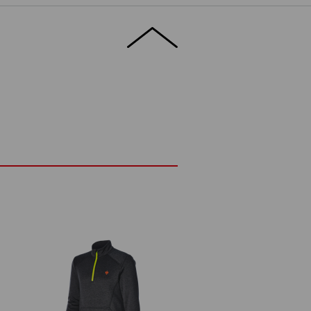
edrigsten Temperaturen angenehm warm,
 und maximal flexibel. Damit eignet sich
 als Wärmeschicht und kann bequem unter
as bei voller Bewegungsfreiheit.
ETAILS
EXTRAS
 Temperaturen
nk Stretch-Anteil
®
knend durch FIBERtwin
thermo stretch
e
s und Kinnschutz
than
(ca. 265 g/m²)
Nicht bleichen
d
Kalt bügeln