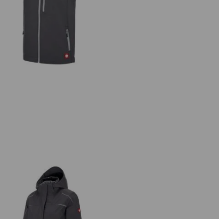
oftshell Weste e.s.motion 2020