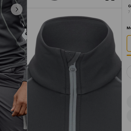
G
7
M