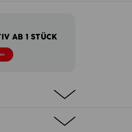
V AB 1 STÜCK
ten
OMFORT
o stretch e.s.motion 2020 ist ein echter
®
 Hochleistungsmaterial FIBERtwin
thermo