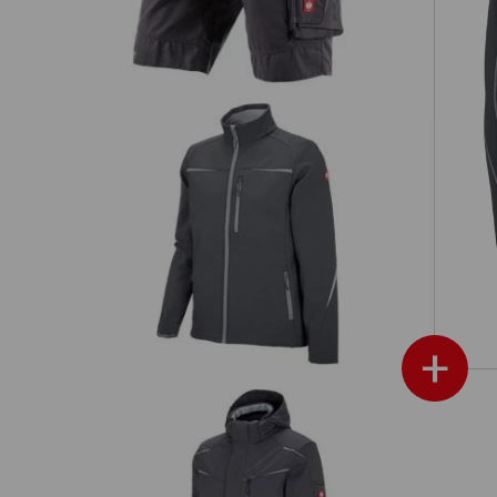
Softshelljacke e.s.motion 2020
+