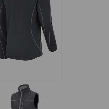
Funkt.-Troyer thermo stretch
e.s.motion 2020