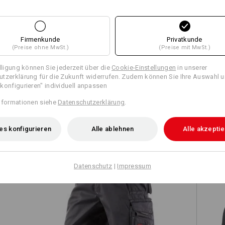
Firmenkunde
Privatkunde
Alle Details vergleichen
(Preise ohne MwSt.)
(Preise mit MwSt.)
illigung können Sie jederzeit über die
Cookie-Einstellungen
in unserer
tzerklärung für die Zukunft widerrufen. Zudem können Sie Ihre Auswahl u
konfigurieren" individuell anpassen
TCH
nformationen siehe
Datenschutzerklärung
.
es konfigurieren
Alle ablehnen
Alle akzepti
Datenschutz
|
Impressum
Short e.s.motion 2020