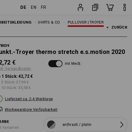
DE
EN
FR
ten
Stück
RBEITSKLEIDUNG
HERREN
SHIRTS & CO.
PULLOVER | TROYER
<   
ZURÜCK
78039
unkt.-Troyer thermo stretch e.s.motion 2020
2,72 €
mit MwSt.
gl. Versandkosten
 1 Stück:
42,72 €
 3 Stück:
37,96 €
 10 Stück:
35,58 €
Lieferzeit ca. 2-4 Werktage
Workwearstore Verfügbarkeit
ARBE
anthrazit / platin
3 Varianten