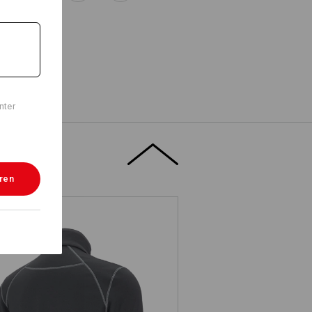
nter
eren