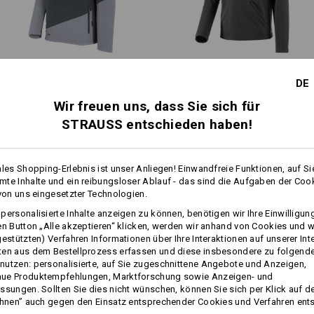
Wärmeschicht
Fleece Troyer e.s.​motion 2020
Funktions­-Troyer thermo
DE
stretch e.s.​concrete
Wir freuen uns, dass Sie sich für
STRAUSS entschieden haben!
Personalisierung:
Gleiche Features:
Gleiche Features:
Selbst gestalten
ales Shopping-Erlebnis ist unser Anliegen! Einwandfreie Funktionen, auf Si
te Inhalte und ein reibungsloser Ablauf - das sind die Aufgaben der Coo
 von uns eingesetzter Technologien.
13
13
personalisierte Inhalte anzeigen zu können, benötigen wir Ihre Einwilligu
en Button „Alle akzeptieren“ klicken, werden wir anhand von Cookies und w
gestützten) Verfahren Informationen über Ihre Interaktionen auf unserer Int
ten aus dem Bestellprozess erfassen und diese insbesondere zu folgend
+3 weitere Features
+1 weiteres Feature
utzen: personalisierte, auf Sie zugeschnittene Angebote und Anzeigen,
ue Produktempfehlungen, Marktforschung sowie Anzeigen- und
ssungen. Sollten Sie dies nicht wünschen, können Sie sich per Klick auf d
ehnen” auch gegen den Einsatz entsprechender Cookies und Verfahren ent