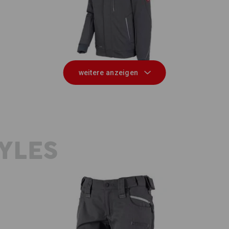
020,
Winter Softshelljacke e.s.motion
S
2020, Herren
weitere anzeigen
YLES