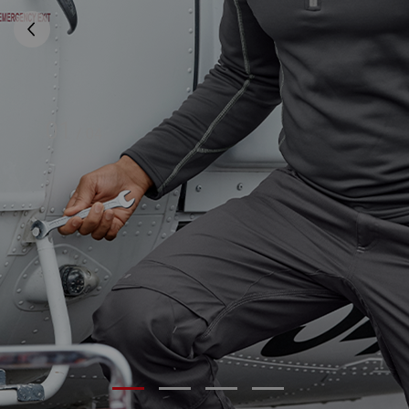
01
/
04