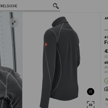
t
mit MwSt.
42,72 €
S
zzgl. Versandkos
A
#
F
4
zz
ab
ab
ab
F
1