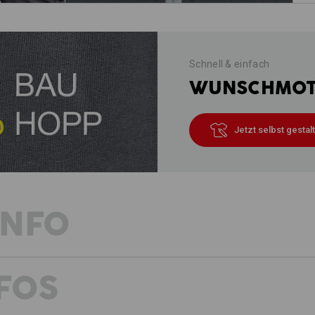
Schnell & einfach
WUNSCHMOTI
Jetzt selbst gestal
INFO
FOS
WÄRMESPENDER MIT STRETCH-K
Der sportliche Funktions-Troyer therm
Schutzschild gegen Kälte. Dank dem